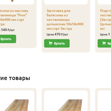
ясина из массива
Заготовка для
Подст
твенницы "Рим"
балясины из
листв
50х900 мм сорт
лиственницы
(Экстра
тра
цельнолам 50х50х900
Цельн
мм сорт Экстра
шт.
540
а
₽/шт
470
1
Цена
₽/шт
Цена
Купить
Купить
Ку
гие товары