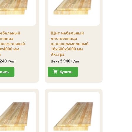
ебельный
Щит мебельный
Щит ме
енница
лиственница
листвен
оламельный
цельноламельный
цельнол
0х4000 мм
18х600х3000 мм
18х600х
а
Экстра
Экстра
 240
5 940
3 78
₽/шт
Цена
₽/шт
Цена
пить
Купить
Купи