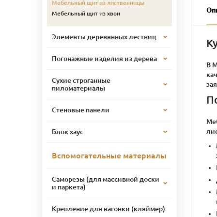
Мебельный щит из лиственницы
Оп
Мебельный щит из хвои
Элементы деревянных лестниц
К
Погонажные изделия из дерева
В 
кач
Сухие строганные
зая
пиломатериалы
П
Стеновые панели
Меб
ли
Блок хаус
Вспомогательные материалы
Саморезы (для массивной доски
и паркета)
Крепление для вагонки (кляймер)