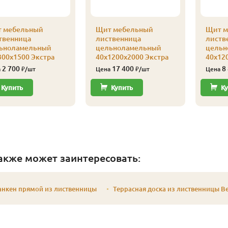
 мебельный
Щит мебельный
Щит м
твенница
лиственница
листв
ьноламельный
цельноламельный
цельн
300х1500 Экстра
40х1200х2000 Экстра
40х12
2 700
17 400
8
а
₽/шт
Цена
₽/шт
Цена
Купить
Купить
Ку
акже может заинтересовать:
анкен прямой из лиственницы
Террасная доска из лиственницы В