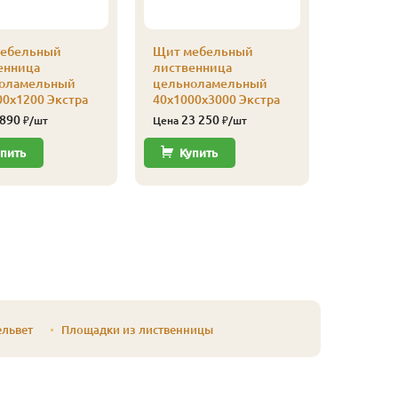
ебельный
Щит мебельный
Щит ме
енница
лиственница
листвен
оламельный
цельноламельный
цельнол
00х1200 Экстра
40х1000х3000 Экстра
40х1000х
 890
23 250
7 62
₽/шт
Цена
₽/шт
Цена
пить
Купить
Купи
ельвет
Площадки из лиственницы