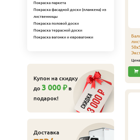
Покраска паркета
Покраска фасадной доски (планкена) из
лиственницы
Покраска половой доски
Покраска террасной доски
толб опорный из
Столб опорный из
Бал
Покраска вагонки и евровагонки
иственницы
лиственницы
лис
ельноламельный
срощенный
50х
0х80х1200мм Экстра
100х100х3000мм
Экс
Экстра
1 355
ена
₽/шт
Цен
4 080
Цена
₽/шт
Купить
Купон на скидку
Купить
3 000 ₽
до
в
подарок!
Доставка