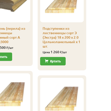
нь (перила) из
Подступенки из
Подступ
енницы
лиственницы сорт Э
листвен
нный сорт А
(Экстра) 18 x 200 x 2.0
(Экстра) 
х3000
Цельноламельный x 1
Цельнол
шт.
шт.
 500
₽/шт
1 260
665
Цена
₽/шт
Цена
пить
Купить
Купи