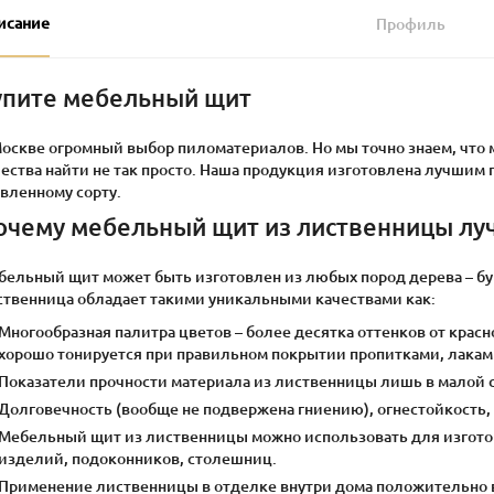
исание
Профиль
упите мебельный щит
Москве огромный выбор пиломатериалов. Но мы точно знаем, чт
ества найти не так просто. Наша продукция изготовлена лучшим
вленному сорту.
очему мебельный щит из лиственницы лу
ельный щит может быть изготовлен из любых пород дерева – бука
ственница обладает такими уникальными качествами как:
Многообразная палитра цветов – более десятка оттенков от красн
хорошо тонируется при правильном покрытии пропитками, лакам
Показатели прочности материала из лиственницы лишь в малой с
Долговечность (вообще не подвержена гниению), огнестойкость,
Мебельный щит из лиственницы можно использовать для изгото
изделий, подоконников, столешниц.
Применение лиственницы в отделке внутри дома положительно в