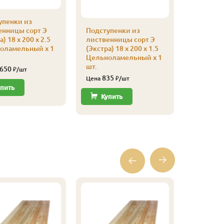
упенки из
енницы сорт Э
Подступенки из
Тетива 
) 18 x 200 x 2.5
лиственницы сорт Э
из лист
оламельный x 1
(Экстра) 18 x 200 x 1.5
цельнол
Цельноламельный x 1
50х300х3
шт.
 650
8 14
₽/шт
Цена
835
Цена
₽/шт
пить
Купи
Купить