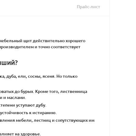
Прайс-лист
о мебельный щит действительно хорошего
 производителем и точно соответствует
чший?
, дуба, ели, сосны, ясеня. Но только
оватых до бурых. Кроме того, лиственница
и и маслами.
тепени уступают дубу.
 устойчивость к истиранию.
вления мебели, лестниц и сопутствующих им
лияет на здоровье.