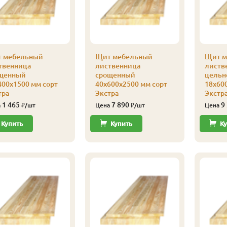
 мебельный
Щит мебельный
Щит м
твенница
лиственница
листв
щенный
срощенный
цельн
400х1500 мм сорт
40х600х2500 мм сорт
18х60
тра
Экстра
Экстр
1 465
7 890
9
а
₽/шт
Цена
₽/шт
Цена
Купить
Купить
Ку