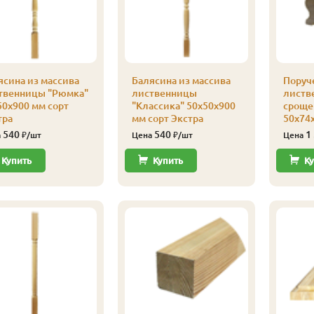
ясина из массива
Балясина из массива
Поруче
твенницы "Рюмка"
лиственницы
листв
50х900 мм сорт
"Классика" 50х50х900
сроще
тра
мм сорт Экстра
50х74
540
540
1
а
₽/шт
Цена
₽/шт
Цена
Купить
Купить
Ку