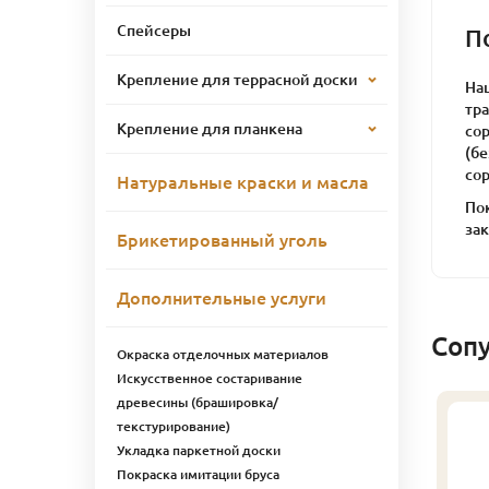
Спейсеры
П
Крепление для террасной доски
На
тр
Крепление для планкена
со
(б
сор
Натуральные краски и масла
Пок
зак
Брикетированный уголь
Дополнительные услуги
Соп
Окраска отделочных материалов
Искусственное состаривание
древесины (брашировка/
текстурирование)
Укладка паркетной доски
Покраска имитации бруса