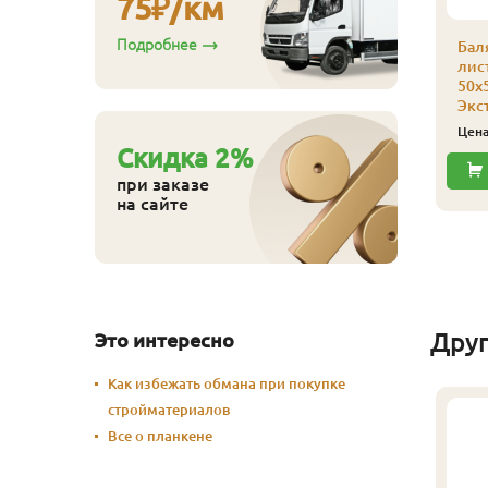
75
₽/км
Подробнее
толб опорный из
Бал
иственницы
лис
ельноламельный
50х
00х100х2500мм
Экс
кстра
Цен
4 950
Cкидка
2
%
ена
₽/шт
при заказе
Купить
на сайте
Дру
Это интересно
Как избежать обмана при покупке
стройматериалов
Все о планкене