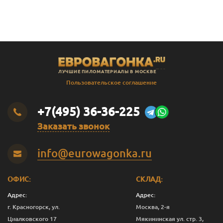
В
Штиль
14
141
135
2.3
В
Штиль
14
141
135
2.4
В
Штиль
14
141
135
2.5
В
Штиль
14
141
135
2.8
ЛУЧШИЕ ПИЛОМАТЕРИАЛЫ В МОСКВЕ
В
Штиль
14
141
135
3.0
Пользовательское соглашение
SF
Штиль
14
144
138
3.0
+7(495) 36-36-225
Заказать звонок
info@eurowagonka.ru
ОФИС:
СКЛАД:
Адрес:
Адрес:
г. Красногорск, ул.
Москва, 2-я
Циалковского 17
Мякининская ул. стр. 3,