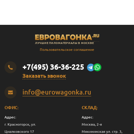
В
Штиль
14
141
135
2.3
В
Штиль
14
141
135
2.4
В
Штиль
14
141
135
2.5
В
Штиль
14
141
135
2.8
ЛУЧШИЕ ПИЛОМАТЕРИАЛЫ В МОСКВЕ
В
Штиль
14
141
135
3.0
Пользовательское соглашение
SF
Штиль
14
144
138
3.0
+7(495) 36-36-225
Заказать звонок
info@eurowagonka.ru
ОФИС:
СКЛАД:
Адрес:
Адрес:
г. Красногорск, ул.
Москва, 2-я
Циалковского 17
Мякининская ул. стр. 3,