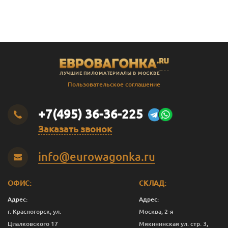
В
Штиль
14
141
135
2.3
В
Штиль
14
141
135
2.4
В
Штиль
14
141
135
2.5
В
Штиль
14
141
135
2.8
ЛУЧШИЕ ПИЛОМАТЕРИАЛЫ В МОСКВЕ
В
Штиль
14
141
135
3.0
Пользовательское соглашение
SF
Штиль
14
144
138
3.0
+7(495) 36-36-225
Заказать звонок
info@eurowagonka.ru
ОФИС:
СКЛАД:
Адрес:
Адрес:
г. Красногорск, ул.
Москва, 2-я
Циалковского 17
Мякининская ул. стр. 3,