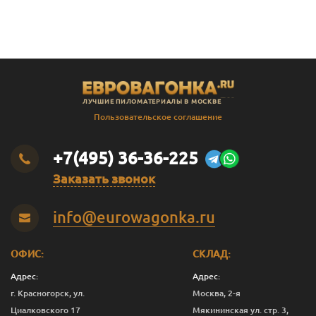
В
Штиль
14
141
135
2.3
В
Штиль
14
141
135
2.4
В
Штиль
14
141
135
2.5
В
Штиль
14
141
135
2.8
ЛУЧШИЕ ПИЛОМАТЕРИАЛЫ В МОСКВЕ
В
Штиль
14
141
135
3.0
Пользовательское соглашение
SF
Штиль
14
144
138
3.0
+7(495) 36-36-225
Заказать звонок
info@eurowagonka.ru
ОФИС:
СКЛАД:
Адрес:
Адрес:
г. Красногорск, ул.
Москва, 2-я
Циалковского 17
Мякининская ул. стр. 3,