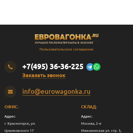
В
Штиль
14
141
135
2.3
В
Штиль
14
141
135
2.4
В
Штиль
14
141
135
2.5
В
Штиль
14
141
135
2.8
ЛУЧШИЕ ПИЛОМАТЕРИАЛЫ В МОСКВЕ
В
Штиль
14
141
135
3.0
Пользовательское соглашение
SF
Штиль
14
144
138
3.0
+7(495) 36-36-225
Заказать звонок
info@eurowagonka.ru
ОФИС:
СКЛАД:
Адрес:
Адрес:
г. Красногорск, ул.
Москва, 2-я
Циалковского 17
Мякининская ул. стр. 3,