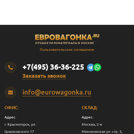
В
Штиль
14
141
135
2.3
В
Штиль
14
141
135
2.4
В
Штиль
14
141
135
2.5
В
Штиль
14
141
135
2.8
ЛУЧШИЕ ПИЛОМАТЕРИАЛЫ В МОСКВЕ
В
Штиль
14
141
135
3.0
Пользовательское соглашение
SF
Штиль
14
144
138
3.0
+7(495) 36-36-225
Заказать звонок
info@eurowagonka.ru
ОФИС:
СКЛАД:
Адрес:
Адрес:
г. Красногорск, ул.
Москва, 2-я
Циалковского 17
Мякининская ул. стр. 3,