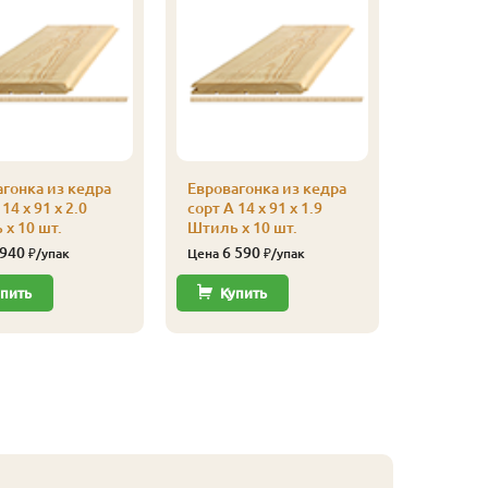
гонка из кедра
Евровагонка из кедра
Евроваго
14 x 91 x 2.0
сорт А 14 x 91 x 1.9
сорт А 14
x 10 шт.
Штиль x 10 шт.
Штиль x 
 940
6 590
17 
₽/упак
Цена
₽/упак
Цена
пить
Купить
Купи