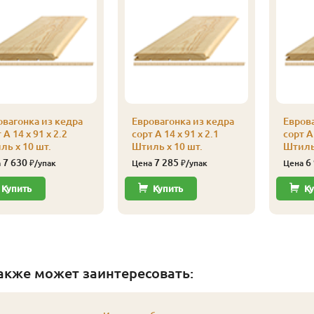
овагонка из кедра
Евровагонка из кедра
Еврова
 А 14 x 91 x 2.2
сорт А 14 x 91 x 2.1
сорт А 
ль x 10 шт.
Штиль x 10 шт.
Штиль 
7 630
7 285
6
а
₽/упак
Цена
₽/упак
Цена
Купить
Купить
Ку
акже может заинтересовать: