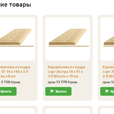
гие товары
овагонка из кедра
Евровагонка из кедра
Еврова
 SF 14 x 144 x 3.0
сорт Экстра 14 x 91 x
сорт Э
ль x 8 шт.
3.0 Штиль x 10 шт.
2.8 Шт
3 150
13 770
1
а
₽/упак
Цена
₽/упак
Цена
Купить
Купить
Ку