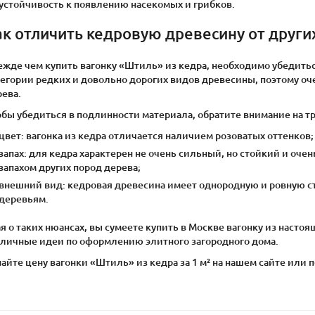
устойчивость к появлению насекомых и грибков.
ак отличить кедровую древесину от други
ежде чем купить вагонку «Штиль» из кедра, необходимо убедитьс
егории редких и довольно дорогих видов древесины, поэтому оче
рева.
бы убедиться в подлинности материала, обратите внимание на т
цвет: вагонка из кедра отличается наличием розоватых оттенков;
запах: для кедра характерен не очень сильный, но стойкий и оче
запахом других пород дерева;
внешний вид: кедровая древесина имеет однородную и ровную с
деревьям.
я о таких нюансах, вы сумеете купить в Москве вагонку из настоя
зличные идеи по оформлению элитного загородного дома.
айте цену вагонки «Штиль» из кедра за 1 м² на нашем сайте или по