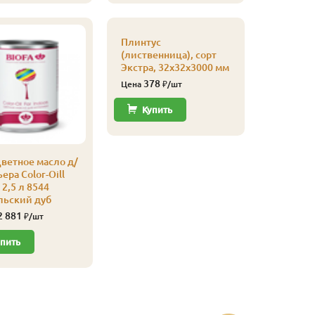
Плинтус
Плинтус
(листве
(лиственница), сорт
сапожек,
Экстра, 32х32х3000 мм
20х65х4
378
700
Цена
₽/шт
Цена
Купить
Купи
ветное масло д/
ера Color-Oill
2,5 л 8544
льский дуб
2 881
₽/шт
пить