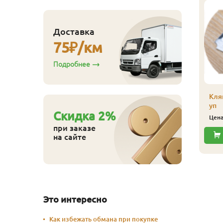
линтус
лиственница)
Доставка
апожек, сорт Экстра,
75
₽/км
0х65х4000 мм
700
ена
₽/шт
Подробнее
Купить
Кля
уп
Cкидка
2
%
Цен
при заказе
на сайте
Это интересно
Как избежать обмана при покупке