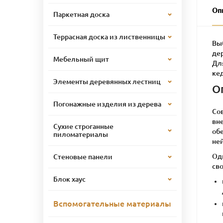
Оп
Паркетная доска
Террасная доска из лиственницы
Вы
де
Мебельный щит
Дл
кед
Элементы деревянных лестниц
О
Погонажные изделия из дерева
Со
вн
Сухие строганные
обе
пиломатериалы
ней
Од
Стеновые панели
сво
Блок хаус
Вспомогательные материалы