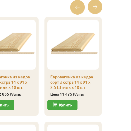
гонка из кедра
Евровагонка из кедра
Евроваго
кстра 14 x 91 x
сорт Экстра 14 x 91 x
сорт Экст
иль x 10 шт.
2.5 Штиль x 10 шт.
2.4 Штил
2 855
11 475
11 
₽/упак
Цена
₽/упак
Цена
пить
Купить
Купи