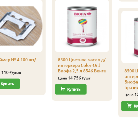
ймер № 4 100 шт/
8500 Цветное масло д/
интерьера Color-Oill
Биофа 2,5 л 8546 Венге
8500 Ц
110
а
₽/упак
интерь
14 756
Цена
₽/шт
Биофа 
Купить
Брази
Купить
1
Цена
Ку