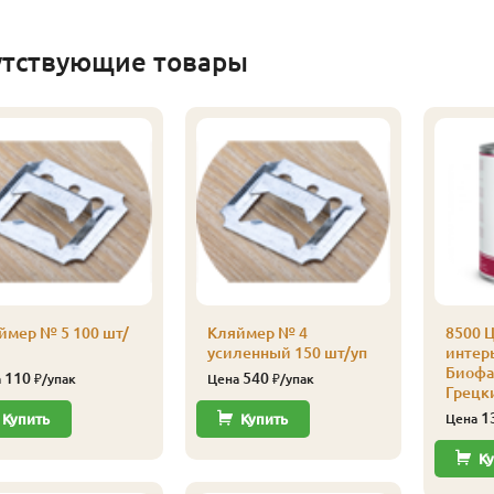
утствующие товары
ймер № 5 100 шт/
Кляймер № 4
8500 Ц
усиленный 150 шт/уп
интерь
Биофа 
110
540
а
₽/упак
Цена
₽/упак
Грецк
1
Купить
Купить
Цена
Ку