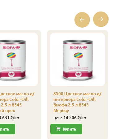
Плинтус
(листвен
Экстра, 
315
Цена
Купи
ветное масло д/
8500 Цветное масло д/
ера Color-Oill
интерьера Color-Oill
2,5 л 8545
Биофа 2,5 л 8543
ий орех
Мербау
3 631
14 506
₽/шт
Цена
₽/шт
пить
Купить