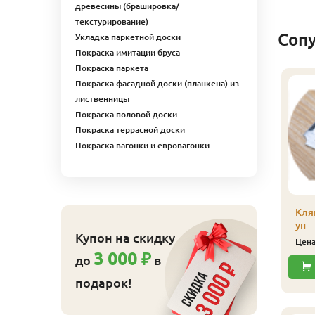
древесины (брашировка/
текстурирование)
Соп
Укладка паркетной доски
Покраска имитации бруса
Покраска паркета
Покраска фасадной доски (планкена) из
линтус
лиственницы
лиственница), сорт
Покраска половой доски
кстра, 32х32х2500 мм
Покраска террасной доски
315
ена
₽/шт
Покраска вагонки и евровагонки
Купить
Плинтус
Кля
(лиственница)
уп
Купон на скидку
сапожек, сорт Экстра,
Цен
20х65х2500 мм
3 000 ₽
до
в
439
Цена
₽/шт
подарок!
Купить