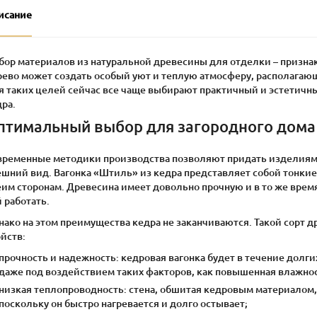
исание
бор материалов из натуральной древесины для отделки – признак
рево может создать особый уют и теплую атмосферу, располага
я таких целей сейчас все чаще выбирают практичный и эстетичны
ра.
птимальный выбор для загородного дома
временные методики производства позволяют придать изделиям
ешний вид. Вагонка «Штиль» из кедра представляет собой тонкие
им сторонам. Древесина имеет довольно прочную и в то же время
 работать.
нако на этом преимущества кедра не заканчиваются. Такой сорт
йств:
прочность и надежность: кедровая вагонка будет в течение дол
даже под воздействием таких факторов, как повышенная влажнос
низкая теплопроводность: стена, обшитая кедровым материалом,
поскольку он быстро нагревается и долго остывает;