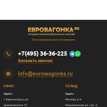
В
Штиль
14
141
135
2.3
В
Штиль
14
141
135
2.4
В
Штиль
14
141
135
2.5
В
Штиль
14
141
135
2.8
ЛУЧШИЕ ПИЛОМАТЕРИАЛЫ В МОСКВЕ
В
Штиль
14
141
135
3.0
Пользовательское соглашение
SF
Штиль
14
144
138
3.0
+7(495) 36-36-225
Заказать звонок
info@eurowagonka.ru
ОФИС:
СКЛАД:
Адрес:
Адрес:
г. Красногорск, ул.
Москва, 2-я
Циалковского 17
Мякининская ул. стр. 3,