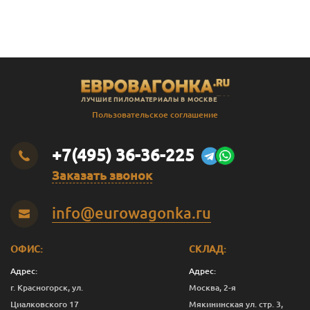
В
Штиль
14
141
135
2.3
В
Штиль
14
141
135
2.4
В
Штиль
14
141
135
2.5
В
Штиль
14
141
135
2.8
ЛУЧШИЕ ПИЛОМАТЕРИАЛЫ В МОСКВЕ
В
Штиль
14
141
135
3.0
Пользовательское соглашение
SF
Штиль
14
144
138
3.0
+7(495) 36-36-225
Заказать звонок
info@eurowagonka.ru
ОФИС:
СКЛАД:
Адрес:
Адрес:
г. Красногорск, ул.
Москва, 2-я
Циалковского 17
Мякининская ул. стр. 3,