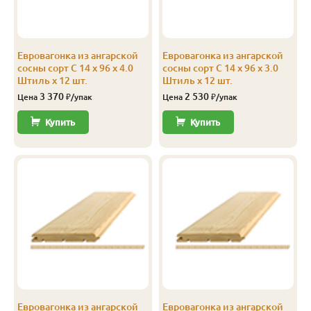
С
14
96
90
3.0
12
С
14
96
90
4.0
12
Евровагонка из ангарской
Евровагонка из ангарской
С
14
116
110
3.0
8
сосны сорт С 14 x 96 x 4.0
сосны сорт С 14 x 96 x 3.0
Штиль x 12 шт.
Штиль x 12 шт.
С
14
116
110
4.0
8
3 370
2 530
Цена
₽/упак
Цена
₽/упак
С
14
144
138
2.0
10
Купить
Купить
Эконом
14
116
110
3.0
10
Эконом
14
116
110
4.0
10
Эконом
14
144
138
3.0
10
Эконом
14
144
138
4.0
10
Евровагонка из ангарской
Евровагонка из ангарской