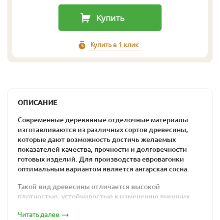
Купить
Купить в 1 клик
ОПИСАНИЕ
Современные деревянные отделочные материалы
изготавливаются из различных сортов древесины,
которые дают возможность достичь желаемых
показателей качества, прочности и долговечности
готовых изделий. Для производства евровагонки
оптимальным вариантом является ангарская сосна.
Такой вид древесины отличается высокой
плотностью, устойчивостью к изменению внешних
условий и аккуратным внешним видом. Такие качества
Читать далее
являются следствием влияния сурового сибирского