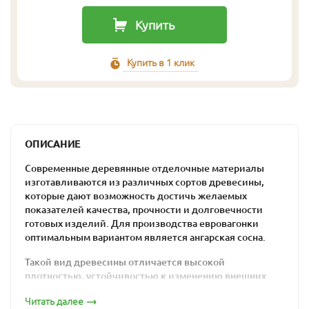
Купить
Купить в 1 клик
ОПИСАНИЕ
Современные деревянные отделочные материалы
изготавливаются из различных сортов древесины,
которые дают возможность достичь желаемых
показателей качества, прочности и долговечности
готовых изделий. Для производства евровагонки
оптимальным вариантом является ангарская сосна.
Такой вид древесины отличается высокой
плотностью, устойчивостью к изменению внешних
условий и аккуратным внешним видом. Такие качества
Читать далее
являются следствием влияния сурового сибирского