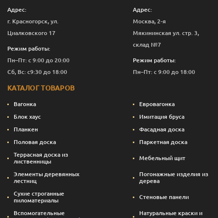
Адрес:
Адрес:
г. Красногорск, ул.
Москва, 2-я
Циалковского 17
Мякининская ул. стр. 3,
склад №7
Режим работы:
Пн–Пт: с 9:00 до 20:00
Режим работы:
Сб, Вс: с9:30 до 18:00
Пн–Пт: с 9:00 до 18:00
КАТАЛОГ ТОВАРОВ
Вагонка
Евровагонка
Блок хаус
Имитация бруса
Планкен
Фасадная доска
Половая доска
Паркетная доска
Террасная доска из
Мебельный щит
лиственницы
Элементы деревянных
Погонажные изделия из
лестниц
дерева
Сухие строганные
Стеновые панели
пиломатериалы
Вспомогательные
Натуральные краски и