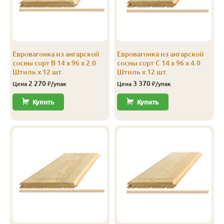
С
14
96
90
3.0
12
С
14
96
90
4.0
12
Евровагонка из ангарской
Евровагонка из ангарской
С
14
116
110
3.0
8
сосны сорт В 14 x 96 x 2.0
сосны сорт С 14 x 96 x 4.0
Штиль x 12 шт.
Штиль x 12 шт.
С
14
116
110
4.0
8
2 270
3 370
Цена
₽/упак
Цена
₽/упак
С
14
144
138
2.0
10
Купить
Купить
Эконом
14
116
110
3.0
10
Эконом
14
116
110
4.0
10
Эконом
14
144
138
3.0
10
Эконом
14
144
138
4.0
10