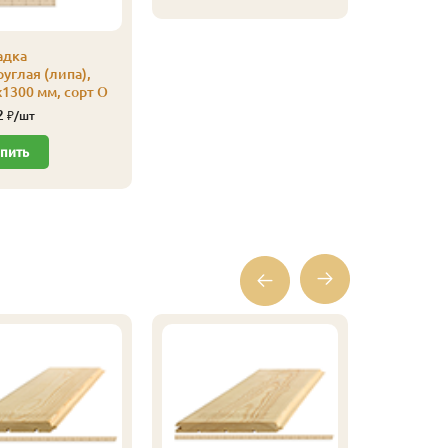
Купи
адка
углая (липа),
1300 мм, сорт О
2
₽/шт
пить