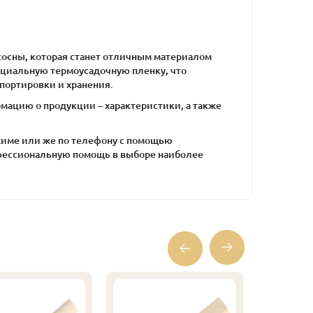
сосны, которая станет отличным материалом
ециальную термоусадочную пленку, что
портировки и хранения.
ацию о продукции – характеристики, а также
ежиме или же по телефону с помощью
фессиональную помощь в выборе наиболее
Плинтус
(листвен