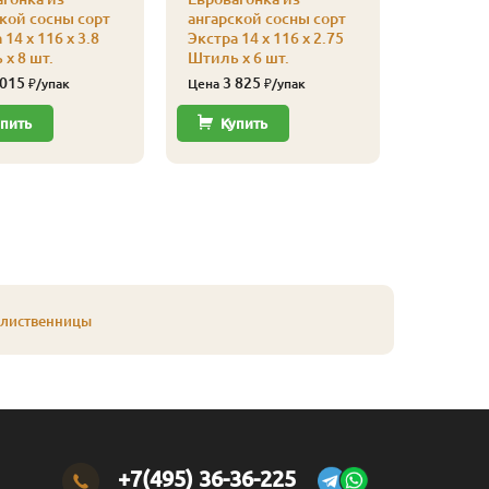
кой сосны сорт
ангарской сосны сорт
ангарско
 14 x 116 x 3.8
Экстра 14 x 116 x 2.75
Экстра 14
x 8 шт.
Штиль x 6 шт.
Штиль x 
 015
3 825
4 62
₽/упак
Цена
₽/упак
Цена
пить
Купить
Купи
 лиственницы
+7(495) 36-36-225