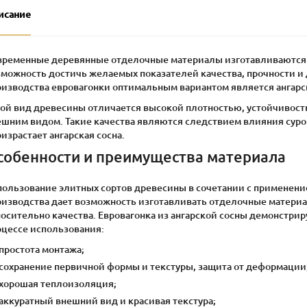
исание
временные деревянные отделочные материалы изготавливаются 
зможность достичь желаемых показателей качества, прочности и
оизводства евровагонки оптимальным вариантом является ангарск
кой вид древесины отличается высокой плотностью, устойчивос
ешним видом. Такие качества являются следствием влияния суров
израстает ангарская сосна.
собенности и преимущества материала
пользование элитных сортов древесины в сочетании с применен
оизводства дает возможность изготавливать отделочные матери
осительно качества. Евровагонка из ангарской сосны демонстрир
оцессе использования:
простота монтажа;
сохранение первичной формы и текстуры, защита от деформации
хорошая теплоизоляция;
аккуратный внешний вид и красивая текстура;