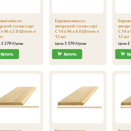
овагонка из
Евровагонка из
Еврова
арской сосны сорт
ангарской сосны сорт
ангарс
 x 96 x 2.0 Штиль x
С 14 x 96 x 4.0 Штиль x
С 14 x
т.
12 шт.
12 шт.
2 270
3 370
2
а
₽/упак
Цена
₽/упак
Цена
Купить
Купить
Ку
овагонка из
Евровагонка из
Еврова