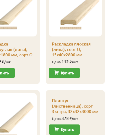
Экстра, 
315
Цена
Купи
адка
Раскладка плоская
углая (липа),
(липа), сорт О,
1800 мм, сорт О
15х40х2800 мм
2
112
₽/шт
Цена
₽/шт
пить
Купить
Плинтус
Плинтус
(лиственница), сорт
(листве
Экстра, 32х32х3000 мм
сапожек,
20х65х4
378
Цена
₽/шт
700
Цена
Купить