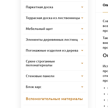
Оп
Паркетная доска
Террасная доска из лиственницы
Со
во
Мебельный щит
пр
Та
Элементы деревянных лестниц
вн
про
Погонажные изделия из дерева
О
Сухие строганные
пиломатериалы
Ис
пр
отн
Стеновые панели
пр
Блок хаус
Вспомогательные материалы