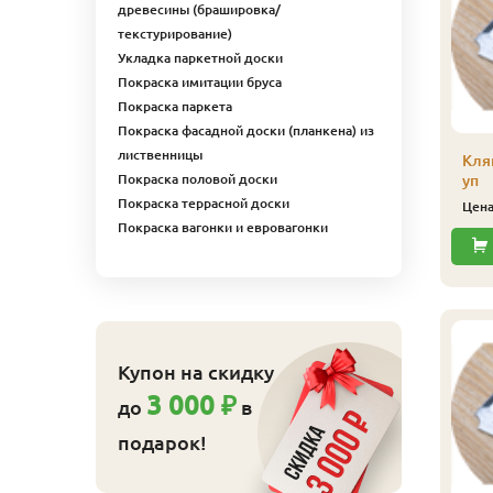
древесины (брашировка/
кстра, 32х32х2500 мм
текстурирование)
315
ена
₽/шт
Укладка паркетной доски
Купить
Покраска имитации бруса
Покраска паркета
Покраска фасадной доски (планкена) из
лиственницы
Плинтус
Кля
Покраска половой доски
(лиственница)
уп
сапожек, сорт Экстра,
Покраска террасной доски
Цен
20х65х2500 мм
Покраска вагонки и евровагонки
439
Цена
₽/шт
Купить
линтус
Купон на скидку
лиственница)
3 000 ₽
до
в
апожек, сорт Экстра,
0х65х4000 мм
подарок!
700
ена
₽/шт