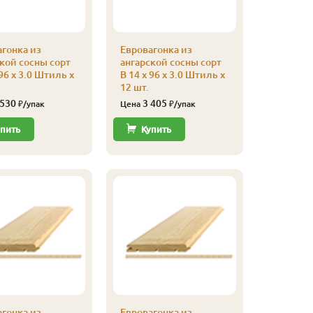
гонка из
Евровагонка из
Евроваго
кой сосны сорт
ангарской сосны сорт
ангарско
 96 x 3.0 Штиль x
В 14 x 96 x 3.0 Штиль x
Эконом 14
12 шт.
Штиль x 
 530
3 405
2 03
₽/упак
Цена
₽/упак
Цена
пить
Купить
Купи
гонка из
Евровагонка из
Евроваго