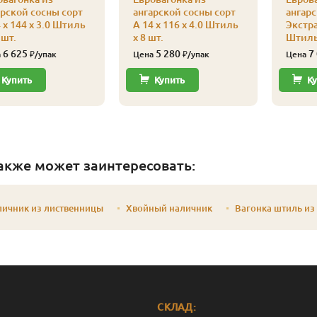
арской сосны сорт
ангарской сосны сорт
ангарс
 x 144 x 3.0 Штиль
А 14 x 116 x 4.0 Штиль
Экстра
 шт.
x 8 шт.
Штиль 
6 625
5 280
7
а
₽/упак
Цена
₽/упак
Цена
Купить
Купить
Ку
акже может заинтересовать:
личник из лиственницы
Хвойный наличник
Вагонка штиль из
СКЛАД: