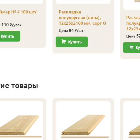
ймер № 4 100 шт/
Раскладка
полукруглая (липа),
Раскл
12х25х2100 мм, сорт О
полукр
110
а
₽/упак
12х25х
84
Цена
₽/шт
5
Купить
Цена
Купить
Ку
гие товары