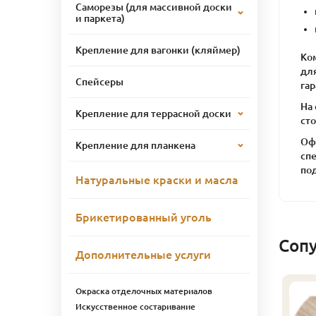
Саморезы (для массивной доски
и паркета)
Крепление для вагонки (кляймер)
Ко
дл
Спейсеры
га
На
Крепление для террасной доски
сто
Оф
Крепление для планкена
сп
по
Натуральные краски и масла
Брикетированный уголь
Соп
Дополнительные услуги
Окраска отделочных материалов
линтус
Искусственное состаривание
лиственница), сорт