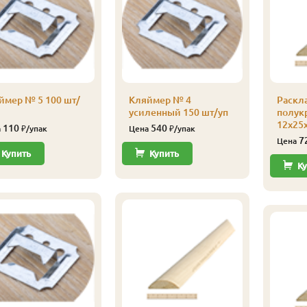
ймер № 5 100 шт/
Кляймер № 4
Раскл
усиленный 150 шт/уп
полукр
12х25х
110
540
а
₽/упак
Цена
₽/упак
7
Цена
Купить
Купить
Ку