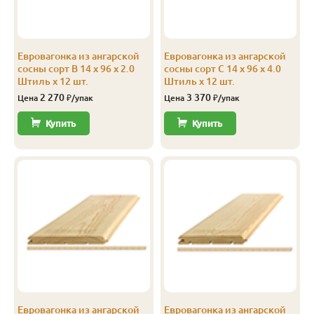
С
14
96
90
3.0
12
С
14
96
90
4.0
12
Евровагонка из ангарской
Евровагонка из ангарской
С
14
116
110
3.0
8
сосны сорт В 14 x 96 x 2.0
сосны сорт С 14 x 96 x 4.0
Штиль x 12 шт.
Штиль x 12 шт.
С
14
116
110
4.0
8
2 270
3 370
Цена
₽/упак
Цена
₽/упак
С
14
144
138
2.0
10
Купить
Купить
Эконом
14
116
110
3.0
10
Эконом
14
116
110
4.0
10
Эконом
14
144
138
3.0
10
Эконом
14
144
138
4.0
10
Евровагонка из ангарской
Евровагонка из ангарской