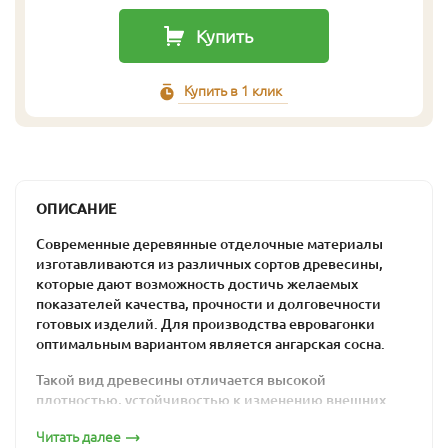
Купить
Купить в 1 клик
ОПИСАНИЕ
Современные деревянные отделочные материалы
изготавливаются из различных сортов древесины,
которые дают возможность достичь желаемых
показателей качества, прочности и долговечности
готовых изделий. Для производства евровагонки
оптимальным вариантом является ангарская сосна.
Такой вид древесины отличается высокой
плотностью, устойчивостью к изменению внешних
условий и аккуратным внешним видом. Такие качества
Читать далее
являются следствием влияния сурового сибирского