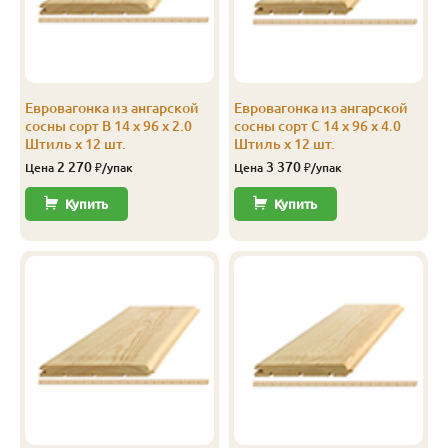
С
14
96
90
3.0
12
С
14
96
90
4.0
12
Евровагонка из ангарской
Евровагонка из ангарской
С
14
116
110
3.0
8
сосны сорт В 14 x 96 x 2.0
сосны сорт С 14 x 96 x 4.0
Штиль x 12 шт.
Штиль x 12 шт.
С
14
116
110
4.0
8
2 270
3 370
Цена
₽/упак
Цена
₽/упак
С
14
144
138
2.0
10
Купить
Купить
Эконом
14
116
110
3.0
10
Эконом
14
116
110
4.0
10
Эконом
14
144
138
3.0
10
Эконом
14
144
138
4.0
10