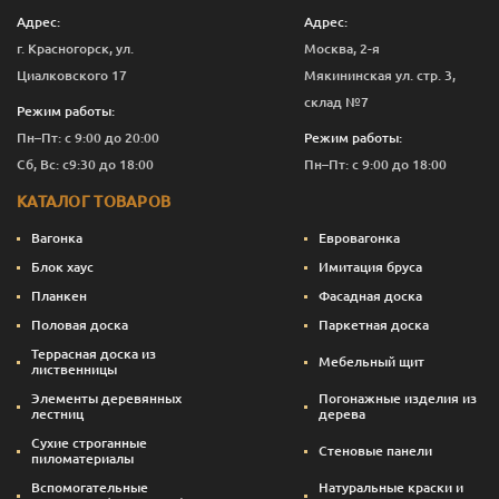
Адрес:
Адрес:
г. Красногорск, ул.
Москва, 2-я
Циалковского 17
Мякининская ул. стр. 3,
склад №7
Режим работы:
Пн–Пт: с 9:00 до 20:00
Режим работы:
Сб, Вс: с9:30 до 18:00
Пн–Пт: с 9:00 до 18:00
КАТАЛОГ ТОВАРОВ
Вагонка
Евровагонка
Блок хаус
Имитация бруса
Планкен
Фасадная доска
Половая доска
Паркетная доска
Террасная доска из
Мебельный щит
лиственницы
Элементы деревянных
Погонажные изделия из
лестниц
дерева
Сухие строганные
Стеновые панели
пиломатериалы
Вспомогательные
Натуральные краски и