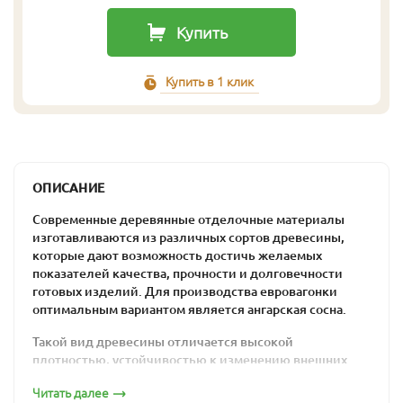
Купить
Купить в 1 клик
ОПИСАНИЕ
Современные деревянные отделочные материалы
изготавливаются из различных сортов древесины,
которые дают возможность достичь желаемых
показателей качества, прочности и долговечности
готовых изделий. Для производства евровагонки
оптимальным вариантом является ангарская сосна.
Такой вид древесины отличается высокой
плотностью, устойчивостью к изменению внешних
условий и аккуратным внешним видом. Такие качества
Читать далее
являются следствием влияния сурового сибирского