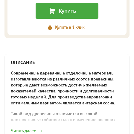
Купить
Купить в 1 клик
ОПИСАНИЕ
Современные деревянные отделочные материалы
изготавливаются из различных сортов древесины,
которые дают возможность достичь желаемых
показателей качества, прочности и долговечности
готовых изделий. Для производства евровагонки
оптимальным вариантом является ангарская сосна.
Такой вид древесины отличается высокой
плотностью, устойчивостью к изменению внешних
условий и аккуратным внешним видом. Такие качества
Читать далее
являются следствием влияния сурового сибирского