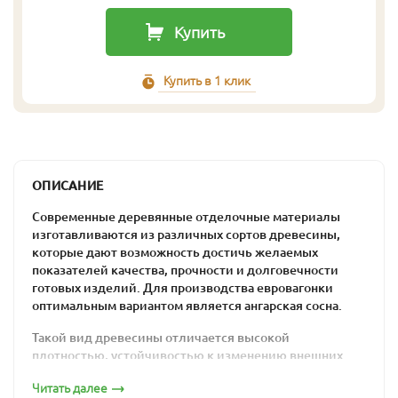
Купить
Купить в 1 клик
ОПИСАНИЕ
Современные деревянные отделочные материалы
изготавливаются из различных сортов древесины,
которые дают возможность достичь желаемых
показателей качества, прочности и долговечности
готовых изделий. Для производства евровагонки
оптимальным вариантом является ангарская сосна.
Такой вид древесины отличается высокой
плотностью, устойчивостью к изменению внешних
условий и аккуратным внешним видом. Такие качества
Читать далее
являются следствием влияния сурового сибирского