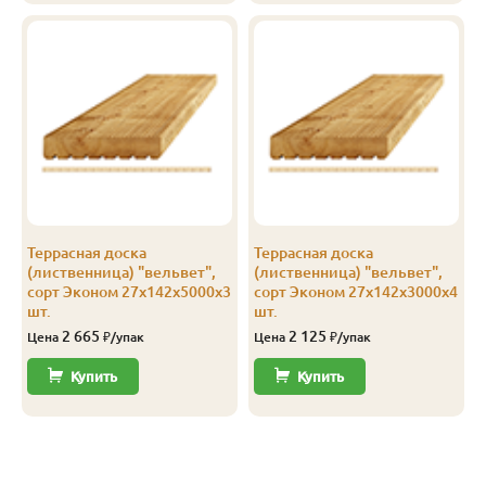
Эконом
27
142
2.0
3
1 253
1 
Эконом
27
142
2.5
4
1 250
1 
Эконом
27
142
3.0
4
1 250
2 
Эконом
27
142
4.0
4
1 251
2 
Эконом
27
142
5.0
3
1 251
2 
Террасная доска
Террасная доска
(лиственница) "вельвет",
(лиственница) "вельвет",
сорт Эконом 27х142х5000х3
сорт Эконом 27х142х3000х4
шт.
шт.
2 665
2 125
Цена
₽/упак
Цена
₽/упак
Купить
Купить