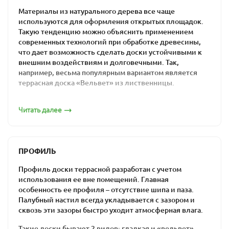
Материалы из натурального дерева все чаще
используются для оформления открытых площадок.
Такую тенденцию можно объяснить применением
современных технологий при обработке древесины,
что дает возможность сделать доски устойчивыми к
внешним воздействиям и долговечными. Так,
например, весьма популярным вариантом является
террасная доска «Вельвет» из лиственницы.
Эксплуатационные свойства такого декинга дают
Читать далее
возможность использовать его в строительстве для
обустройства террасы, крыльца, садовых дорожек,
забора, беседки, площадки возле бассейна.
Террасная доска из
ПРОФИЛЬ
лиственницы: профиль
Профиль доски террасной разработан с учетом
использования ее вне помещений. Главная
«Вельвет»
особенность ее профиля – отсутствие шипа и паза.
Палубный настил всегда укладывается с зазором и
сквозь эти зазоры быстро уходит атмосферная влага.
Такой вид декинга называют также рифленым ввиду
особой формы профиля. Рельефная поверхность
Такие доски бывают 2 видов: гладкая и «вельвет».