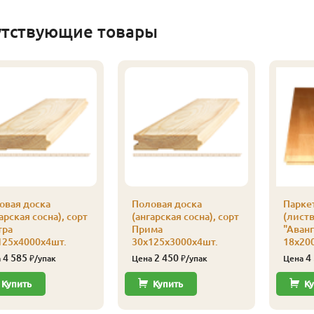
утствующие товары
овая доска
Половая доска
Парке
арская сосна), сорт
(ангарская сосна), сорт
(лист
тра
Прима
"Аванг
125х4000х4шт.
30х125х3000х4шт.
18х200
4 585
2 450
4
а
₽/упак
Цена
₽/упак
Цена
Купить
Купить
Ку