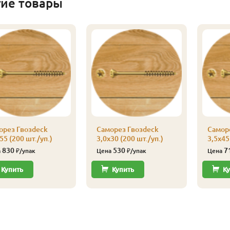
гие товары
орез Гвозdeck
Саморез Гвозdeck
Самор
55 (200 шт./уп.)
3,0х30 (200 шт./уп.)
3,5х45
830
530
7
а
₽/упак
Цена
₽/упак
Цена
Купить
Купить
Ку