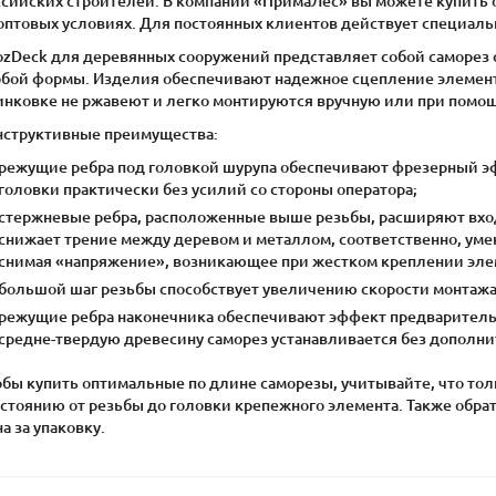
ссийских строителей. В компании «ПримаЛес» вы можете купить 
оптовых условиях. Для постоянных клиентов действует специаль
ozDeck для деревянных сооружений представляет собой саморез 
обой формы. Изделия обеспечивают надежное сцепление элемент
инковке не ржавеют и легко монтируются вручную или при помощ
нструктивные преимущества:
режущие ребра под головкой шурупа обеспечивают фрезерный э
головки практически без усилий со стороны оператора;
стержневые ребра, расположенные выше резьбы, расширяют вход
снижает трение между деревом и металлом, соответственно, ум
снимая «напряжение», возникающее при жестком креплении эле
большой шаг резьбы способствует увеличению скорости монтажа
режущие ребра наконечника обеспечивают эффект предварительн
средне-твердую древесину саморез устанавливается без дополни
обы купить оптимальные по длине саморезы, учитывайте, что то
стоянию от резьбы до головки крепежного элемента. Также обрат
а за упаковку.