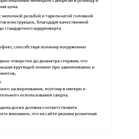
оригинальные немецкие саморезы в розницу и
ная цена.
с неполной резьбой и тарельчатой головкой
ов конструкции, благодаря качественной
и стандартного шуруповерта.
ффект, способствуя полному погружению
ное отверстие до диаметра стержня, что
еньшая крутящий момент при завинчивании и
ментов;
;
ого засверливания, поэтому в мягкую и
тельного использования сверла.
лщина доски должна соответствовать
ите внимание, что на сайте указана розничная