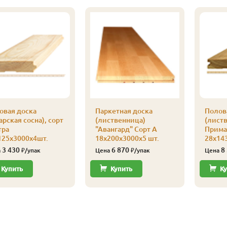
овая доска
Паркетная доска
Полов
арская сосна), сорт
(лиственница)
(листв
тра
"Авангард" Сорт А
Прима
125х3000х4шт.
18х200х3000х5 шт.
28х14
3 430
6 870
8
а
₽/упак
Цена
₽/упак
Цена
Купить
Купить
Ку