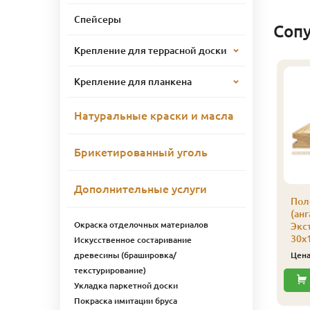
Спейсеры
Соп
Крепление для террасной доски
Крепление для планкена
Натуральные краски и масла
Брикетированный уголь
Дополнительные услуги
оловая доска
Половая доска
Пол
лиственница), сорт
(лиственница), сорт
(анг
Окраска отделочных материалов
рима
Отборный
Экс
8х143х3000х5шт.
28х143х3000х5шт
30х
Искусственное состаривание
6 295
8 120
древесины (брашировка/
ена
₽/упак
Цена
₽/упак
Цен
текстурирование)
Купить
Купить
Укладка паркетной доски
Покраска имитации бруса