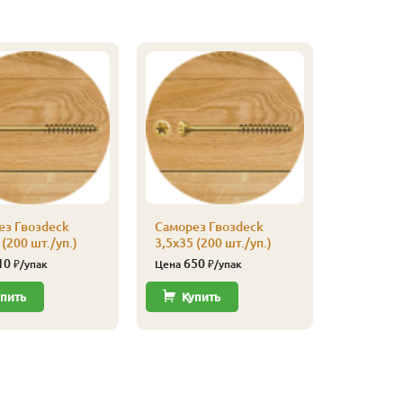
ез Гвозdeck
Саморез Гвозdeck
 (200 шт./уп.)
3,5х35 (200 шт./уп.)
10
650
₽/упак
Цена
₽/упак
пить
Купить