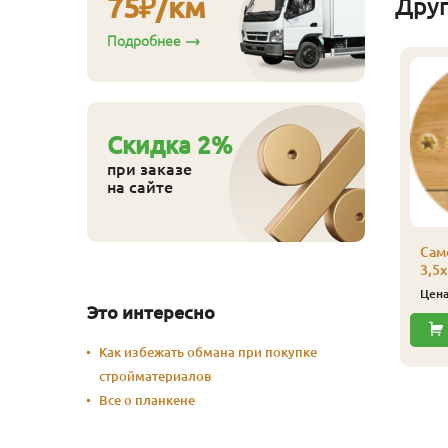
75
₽/км
Дру
Подробнее
Cкидка
2
%
при заказе
на сайте
Сам
3,5х
Цен
Это интересно
Как избежать обмана при покупке
стройматериалов
Все о планкене