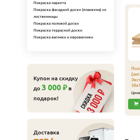
Покраска паркета
Покраска фасадной доски (планкена) из
лиственницы
Покраска половой доски
Покраска террасной доски
Покраска вагонки и евровагонки
оловая доска
Пол
лиственница), сорт
(анг
Купон на скидку
тборный
Экс
8х143х4000х5шт
30х
3 000 ₽
до
в
10 800
ена
₽/упак
Цен
подарок!
Купить
Доставка