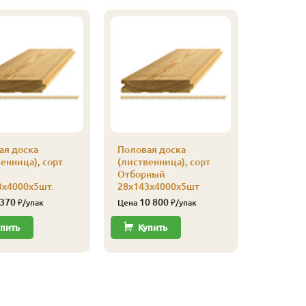
ая доска
Половая доска
енница), сорт
(лиственница), сорт
Отборный
3х4000х5шт.
28х143х4000х5шт
 370
10 800
₽/упак
Цена
₽/упак
пить
Купить