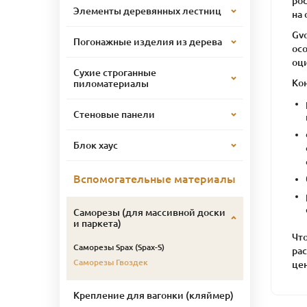
ро
Элементы деревянных лестниц
на 
Gv
Погонажные изделия из дерева
ос
оц
Сухие строганные
Ко
пиломатериалы
Стеновые панели
Блок хаус
Вспомогательные материалы
Саморезы (для массивной доски
и паркета)
Чт
Саморезы Spax (Spax-S)
рас
Саморезы Гвоздек
цен
Крепление для вагонки (кляймер)