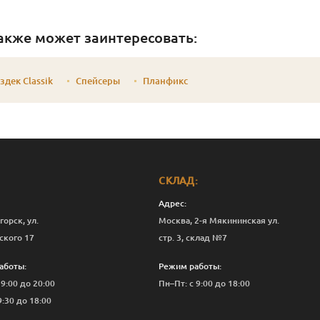
акже может заинтересовать:
здек Classik
Спейсеры
Планфикс
СКЛАД:
Адрес:
горск, ул.
Москва, 2-я Мякининская ул.
ского 17
стр. 3, склад №7
аботы:
Режим работы:
 9:00 до 20:00
Пн–Пт: с 9:00 до 18:00
9:30 до 18:00