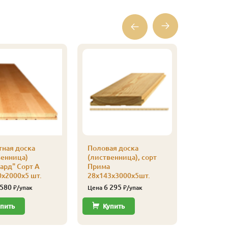
тная доска
Половая доска
Половая
венница)
(лиственница), сорт
(листвен
ард" Сорт А
Прима
Отборн
х2000х5 шт.
28х143х3000х5шт.
28х143х
 580
6 295
8 12
₽/упак
Цена
₽/упак
Цена
пить
Купить
Купи