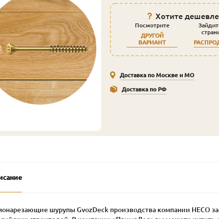
Хотите дешевле
Посмотрите
Зайдит
стран
ДРУГОЙ
ВАРИАНТ
РАСПРО
Доставка по Москве и МО
Доставка по РФ
исание
монарезающие шурупы GvozDeck производства компании HECO за