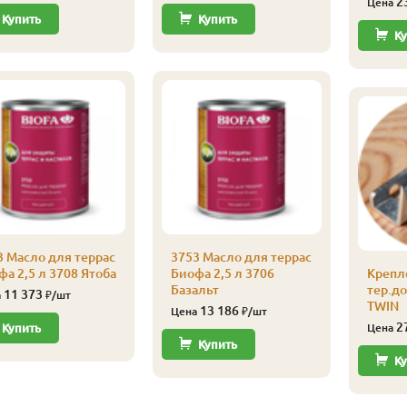
2
Цена
Купить
Купить
Ку
3 Масло для террас
3753 Масло для террас
а 2,5 л 3708 Ятоба
Биофа 2,5 л 3706
Крепл
Базальт
тер.д
11 373
а
₽/шт
TWIN
13 186
Цена
₽/шт
2
Купить
Цена
Купить
Ку