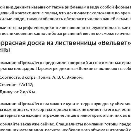
кой вид декинга называют также рифленым ввиду особой формы 
ежный контакт ноги с полом, что исключает скольжение во время
жилые люди, такая особенность обезопасит членов вашей семьи 
ме того, на рифленом декинге не появляются лужи: вода стекает
и возникновении каких-либо загрязнений вы легко сможете очист
еррасная доска из лиственницы «Вельвет»
ены
компании «ПримаЛес» представлен широкий ассортимент материал
крытых площадок. Параметры декинга «Вельвет» включают в себ
Сортность: Экстра, Прима, А, В, С, Эконом;
Сечение: 27х142;
Длину: от 2 до 6 м.
компании «ПримаЛес» вы можете купить террасную доску «Вельве
м важно знать, что сорт материала никак не влияет на его качест
рактеристика находит отражение лишь в некоторых отличиях во 
ормляйте заказ уже сейчас. Специалисты компании готовы пред
дходящих материалов, расчете необходимого объема и итоговой с