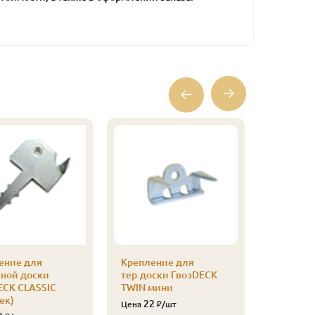
ение для
Крепление для
Саморез 
сной доски
тер.доски ГвозDECK
3,5х55 (2
ECK CLASSIC
TWIN мини
830
Цена
ек)
22
Цена
₽/шт