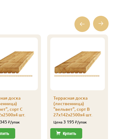
ная доска
Террасная доска
Террасна
венница)
(лиственница)
(листве
ет", сорт С
"вельвет", сорт В
"вельвет
х2500х4 шт.
27х142х2500х4 шт.
27х142х2
 345
3 195
2 56
₽/упак
Цена
₽/упак
Цена
пить
Купить
Купи