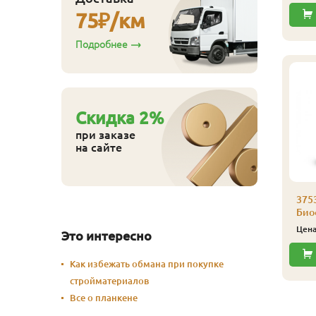
Купить
Купить
75
₽/км
Подробнее
Cкидка
2
%
при заказе
на сайте
аморез Гвозdeck
,0х30 (200 шт./уп.)
375
Биоф
530
ена
₽/упак
Цен
Это интересно
Купить
Как избежать обмана при покупке
стройматериалов
Все о планкене