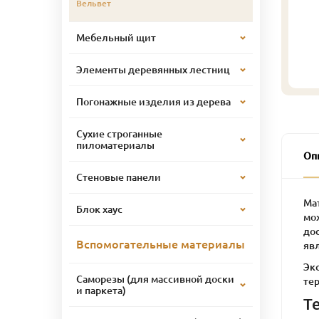
Вельвет
Мебельный щит
Элементы деревянных лестниц
Погонажные изделия из дерева
Сухие строганные
пиломатериалы
Оп
Стеновые панели
Ма
Блок хаус
мо
до
Вспомогательные материалы
яв
Эк
Саморезы (для массивной доски
тер
и паркета)
Т