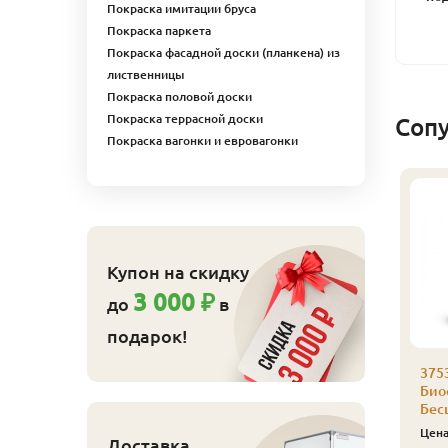
Покраска имитации бруса
Покраска паркета
Покраска фасадной доски (планкена) из
лиственницы
Покраска половой доски
Покраска террасной доски
Соп
Покраска вагонки и евровагонки
Купон на скидку
3 000 ₽
до
в
подарок!
аморез Гвозdeck
Саморез Гвозdeck
375
,5х55 (200 шт./уп.)
3,5х45 (200 шт./уп.)
Био
Бес
830
710
ена
₽/упак
Цена
₽/упак
Цен
Доставка