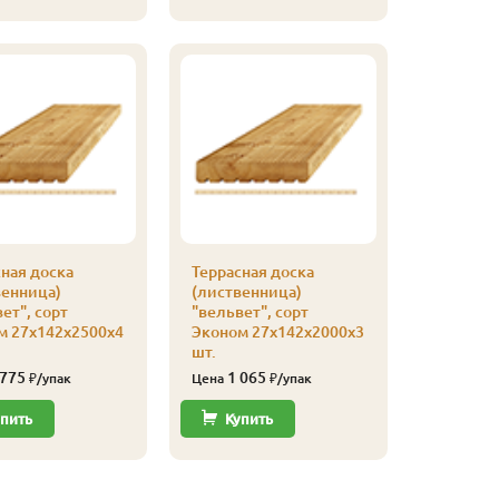
ная доска
Террасная доска
Террасна
венница)
(лиственница)
(листве
ет", сорт
"вельвет", сорт
"вельвет
м 27х142х2500х4
Эконом 27х142х2000х3
27х142х4
шт.
3 75
Цена
 775
1 065
₽/упак
Цена
₽/упак
Купи
пить
Купить