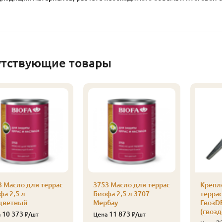
утствующие товары
3 Масло для террас
3753 Масло для террас
Крепл
фа 2,5 л
Биофа 2,5 л 3707
терра
цветный
Мербау
ГвозD
(гвозд
10 373
11 873
а
₽/шт
Цена
₽/шт