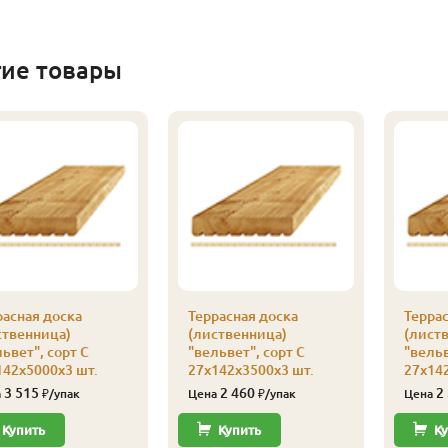
гие товары
расная доска
Террасная доска
Террас
ственница)
(лиственница)
(лист
ьвет", сорт С
"вельвет", сорт С
"вельв
142х5000х3 шт.
27х142х3500х3 шт.
27х142
3 515
2 460
2
а
₽/упак
Цена
₽/упак
Цена
Купить
Купить
Ку