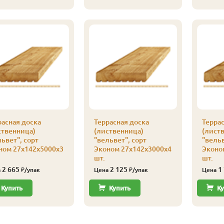
расная доска
Террасная доска
Террас
ственница)
(лиственница)
(лист
ьвет", сорт
"вельвет", сорт
"вельв
ном 27х142х5000х3
Эконом 27х142х3000х4
Эконо
шт.
шт.
2 665
2 125
1
а
₽/упак
Цена
₽/упак
Цена
Купить
Купить
Ку