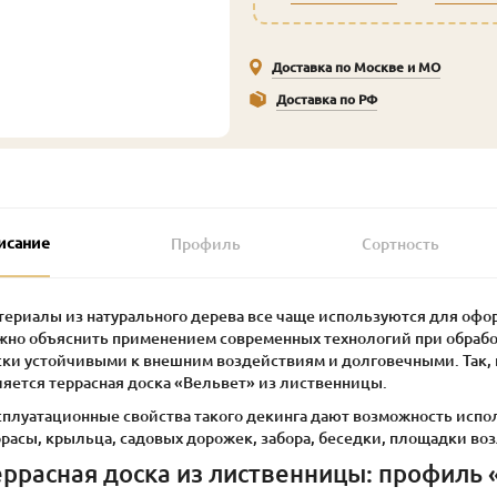
Доставка по Москве и МО
Доставка по РФ
исание
Профиль
Сортность
териалы из натурального дерева все чаще используются для оф
жно объяснить применением современных технологий при обработ
ски устойчивыми к внешним воздействиям и долговечными. Так,
ляется террасная доска «Вельвет» из лиственницы.
сплуатационные свойства такого декинга дают возможность испол
расы, крыльца, садовых дорожек, забора, беседки, площадки воз
еррасная доска из лиственницы: профиль 