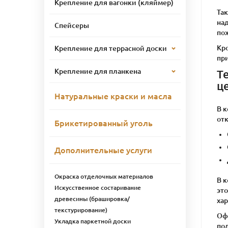
Крепление для вагонки (кляймер)
Та
над
Спейсеры
по
Кро
Крепление для террасной доски
пр
Крепление для планкена
Т
ц
Натуральные краски и масла
В 
от
Брикетированный уголь
Дополнительные услуги
Окраска отделочных материалов
В 
Искусственное состаривание
это
древесины (брашировка/
ха
текстурирование)
Оф
Укладка паркетной доски
по