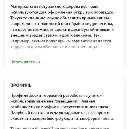
Материалы из натурального дерева все чаще
используются для оформления открытых площадок.
Такую тенденцию можно объяснить применением
современных технологий при обработке древесины,
что дает возможность сделать доски устойчивыми к
внешним воздействиям и долговечными. Так,
например, весьма популярным вариантом является
террасная доска «Вельвет» из лиственницы.
Эксплуатационные свойства такого декинга дают
Читать далее
возможность использовать его в строительстве для
обустройства террасы, крыльца, садовых дорожек,
забора, беседки, площадки возле бассейна.
Террасная доска из
ПРОФИЛЬ
лиственницы: профиль
Профиль доски террасной разработан с учетом
использования ее вне помещений. Главная
«Вельвет»
особенность ее профиля – отсутствие шипа и паза.
Палубный настил всегда укладывается с зазором и
сквозь эти зазоры быстро уходит атмосферная влага.
Такой вид декинга называют также рифленым ввиду
особой формы профиля. Рельефная поверхность
Такие доски бывают 2 видов: гладкая и «вельвет».