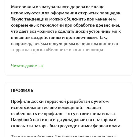
Материалы из натурального дерева все чаще
используются для оформления открытых площадок.
Такую тенденцию можно объяснить применением
современных технологий при обработке древесины,
что дает возможность сделать доски устойчивыми к
внешним воздействиям и долговечными. Так,
например, весьма популярным вариантом является
террасная доска «Вельвет» из лиственницы.
Эксплуатационные свойства такого декинга дают
Читать далее
возможность использовать его в строительстве для
обустройства террасы, крыльца, садовых дорожек,
забора, беседки, площадки возле бассейна.
Террасная доска из
ПРОФИЛЬ
лиственницы: профиль
Профиль доски террасной разработан с учетом
использования ее вне помещений. Главная
«Вельвет»
особенность ее профиля – отсутствие шипа и паза.
Палубный настил всегда укладывается с зазором и
сквозь эти зазоры быстро уходит атмосферная влага.
Такой вид декинга называют также рифленым ввиду
особой формы профиля. Рельефная поверхность
Такие доски бывают 2 видов: гладкая и «вельвет».