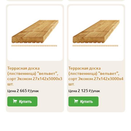
Эконом
27
142
2.0
3
1 253
1 
Эконом
27
142
2.5
4
1 250
1 
Эконом
27
142
3.0
4
1 250
2 
Эконом
27
142
4.0
4
1 251
2 
Эконом
27
142
5.0
3
1 251
2 
Террасная доска
Террасная доска
(лиственница) "вельвет",
(лиственница) "вельвет",
сорт Эконом 27х142х5000х3
сорт Эконом 27х142х3000х4
шт.
шт.
2 665
2 125
Цена
₽/упак
Цена
₽/упак
Купить
Купить