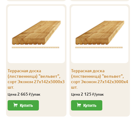
Эконом
27
142
2.0
3
1 253
1 
Эконом
27
142
2.5
4
1 250
1 
Эконом
27
142
3.0
4
1 250
2 
Эконом
27
142
4.0
4
1 251
2 
Эконом
27
142
5.0
3
1 251
2 
Террасная доска
Террасная доска
(лиственница) "вельвет",
(лиственница) "вельвет",
сорт Эконом 27х142х5000х3
сорт Эконом 27х142х3000х4
шт.
шт.
2 665
2 125
Цена
₽/упак
Цена
₽/упак
Купить
Купить