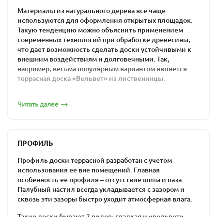
Материалы из натурального дерева все чаще
используются для оформления открытых площадок.
Такую тенденцию можно объяснить применением
современных технологий при обработке древесины,
что дает возможность сделать доски устойчивыми к
внешним воздействиям и долговечными. Так,
например, весьма популярным вариантом является
террасная доска «Вельвет» из лиственницы.
Эксплуатационные свойства такого декинга дают
Читать далее
возможность использовать его в строительстве для
обустройства террасы, крыльца, садовых дорожек,
забора, беседки, площадки возле бассейна.
Террасная доска из
ПРОФИЛЬ
лиственницы: профиль
Профиль доски террасной разработан с учетом
использования ее вне помещений. Главная
«Вельвет»
особенность ее профиля – отсутствие шипа и паза.
Палубный настил всегда укладывается с зазором и
сквозь эти зазоры быстро уходит атмосферная влага.
Такой вид декинга называют также рифленым ввиду
особой формы профиля. Рельефная поверхность
Такие доски бывают 2 видов: гладкая и «вельвет».