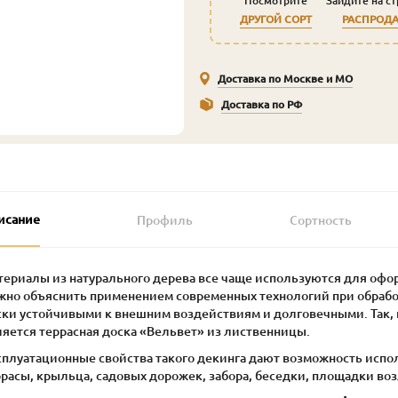
Посмотрите
Зайдите на с
ДРУГОЙ СОРТ
РАСПРОД
Доставка по Москве и МО
Доставка по РФ
исание
Профиль
Сортность
териалы из натурального дерева все чаще используются для оф
жно объяснить применением современных технологий при обработ
ски устойчивыми к внешним воздействиям и долговечными. Так,
ляется террасная доска «Вельвет» из лиственницы.
сплуатационные свойства такого декинга дают возможность испол
расы, крыльца, садовых дорожек, забора, беседки, площадки воз