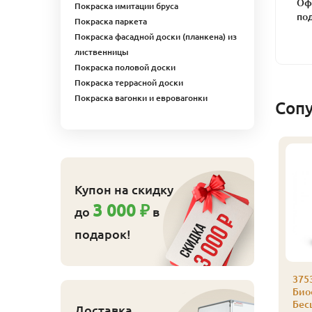
Оф
Покраска имитации бруса
по
Покраска паркета
Покраска фасадной доски (планкена) из
лиственницы
Покраска половой доски
Покраска террасной доски
Покраска вагонки и евровагонки
Соп
Купон на скидку
3 000 ₽
до
в
подарок!
аморез Гвозdeck
Саморез Гвозdeck
375
,5х55 (200 шт./уп.)
3,5х45 (200 шт./уп.)
Био
Бес
830
710
Доставка
ена
₽/упак
Цена
₽/упак