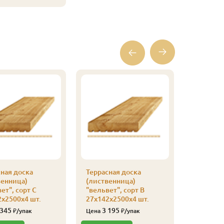
ная доска
Террасная доска
Террасна
венница)
(лиственница)
(листве
ет", сорт С
"вельвет", сорт В
"вельвет
х2500х4 шт.
27х142х2500х4 шт.
27х142х2
 345
3 195
2 56
₽/упак
Цена
₽/упак
Цена