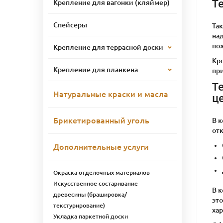
Т
Крепление для вагонки (кляймер)
Спейсеры
Та
над
по
Крепление для террасной доски
Кро
Крепление для планкена
пр
Т
Натуральные краски и масла
ц
Брикетированный уголь
В 
от
Дополнительные услуги
Окраска отделочных материалов
Искусственное состаривание
В 
древесины (брашировка/
это
текстурирование)
ха
Укладка паркетной доски