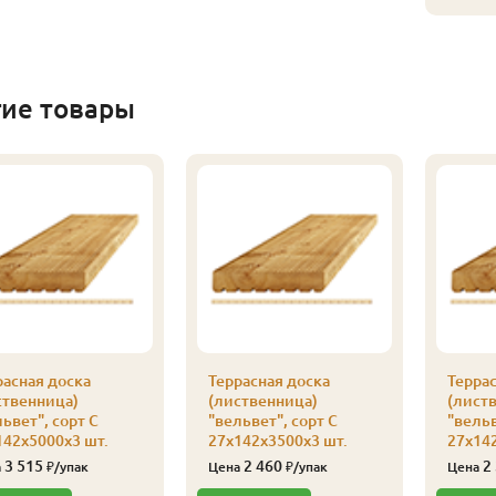
гие товары
расная доска
Террасная доска
Террас
ственница)
(лиственница)
(лист
ьвет", сорт С
"вельвет", сорт С
"вельв
142х5000х3 шт.
27х142х3500х3 шт.
27х142
3 515
2 460
2
а
₽/упак
Цена
₽/упак
Цена