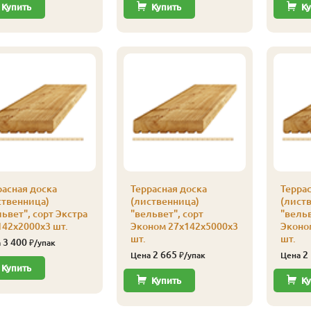
Купить
Купить
Ку
расная доска
Террасная доска
Террас
ственница)
(лиственница)
(лист
ьвет", сорт Экстра
"вельвет", сорт
"вельв
142х2000х3 шт.
Эконом 27х142х5000х3
Эконо
шт.
шт.
3 400
а
₽/упак
2 665
2
Цена
₽/упак
Цена
Купить
Купить
Ку