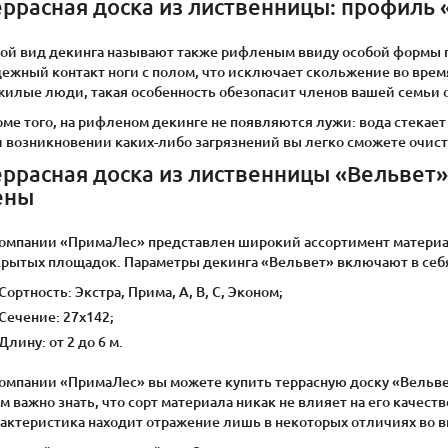
еррасная доска из лиственницы: профиль 
кой вид декинга называют также рифленым ввиду особой формы 
ежный контакт ноги с полом, что исключает скольжение во время
жилые люди, такая особенность обезопасит членов вашей семьи 
ме того, на рифленом декинге не появляются лужи: вода стекает
и возникновении каких-либо загрязнений вы легко сможете очист
еррасная доска из лиственницы «Вельвет»
ены
компании «ПримаЛес» представлен широкий ассортимент материал
крытых площадок. Параметры декинга «Вельвет» включают в себ
Сортность: Экстра, Прима, А, В, С, Эконом;
Сечение: 27х142;
Длину: от 2 до 6 м.
компании «ПримаЛес» вы можете купить террасную доску «Вельве
м важно знать, что сорт материала никак не влияет на его качест
рактеристика находит отражение лишь в некоторых отличиях во 