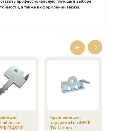
оставить профессиональную помощь в выборе
тоимости, а также в оформлении заказа.
ение для
Крепление для
Саморез 
сной доски
тер.доски ГвозDECK
3,5х55 (2
ECK CLASSIC
TWIN мини
830
Цена