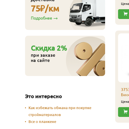
Цен
75
₽/км
Купить
Купить
Подробнее
Cкидка
2
%
при заказе
на сайте
аморез Гвозdeck
,0х30 (200 шт./уп.)
375
Биоф
Это интересно
530
ена
₽/упак
Цен
Купить
Как избежать обмана при покупке
стройматериалов
Все о планкене