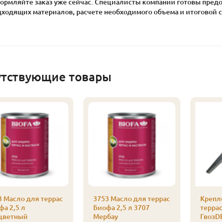
ормляйте заказ уже сейчас. Специалисты компании готовы пред
дходящих материалов, расчете необходимого объема и итоговой с
утствующие товары
3 Масло для террас
3753 Масло для террас
Крепл
фа 2,5 л
Биофа 2,5 л 3707
терра
цветный
Мербау
ГвозD