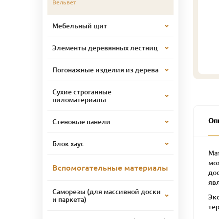
Вельвет
Мебельный щит
Элементы деревянных лестниц
Погонажные изделия из дерева
Сухие строганные
пиломатериалы
Оп
Стеновые панели
Блок хаус
Ма
мо
Вспомогательные материалы
до
яв
Саморезы (для массивной доски
Эк
и паркета)
тер