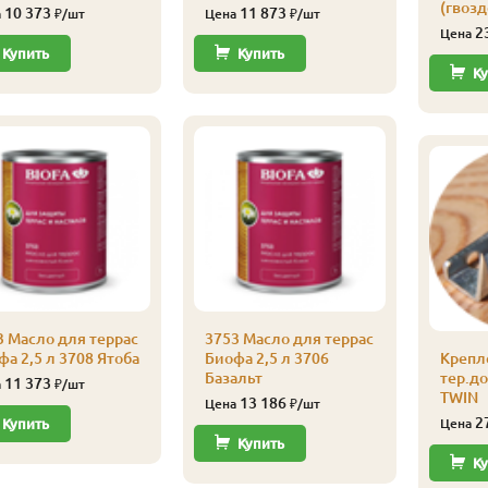
(гвозд
10 373
11 873
а
₽/шт
Цена
₽/шт
2
Цена
Купить
Купить
Ку
3 Масло для террас
3753 Масло для террас
а 2,5 л 3708 Ятоба
Биофа 2,5 л 3706
Крепл
Базальт
тер.д
11 373
а
₽/шт
TWIN
13 186
Цена
₽/шт
2
Купить
Цена
Купить
Ку