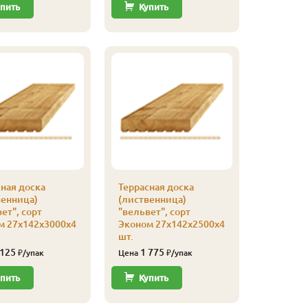
пить
Купить
Купи
ная доска
Террасная доска
Террасна
венница)
(лиственница)
(листве
ет", сорт
"вельвет", сорт
"вельвет
м 27х142х3000х4
Эконом 27х142х2500х4
Эконом 
шт.
шт.
 125
1 775
1 06
₽/упак
Цена
₽/упак
Цена
пить
Купить
Купи