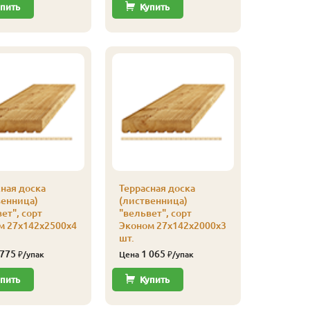
пить
Купить
Купи
ная доска
Террасная доска
Террасна
венница)
(лиственница)
(листве
ет", сорт
"вельвет", сорт
"вельвет
м 27х142х2500х4
Эконом 27х142х2000х3
27х142х4
шт.
3 75
Цена
 775
1 065
₽/упак
Цена
₽/упак
Купи
пить
Купить