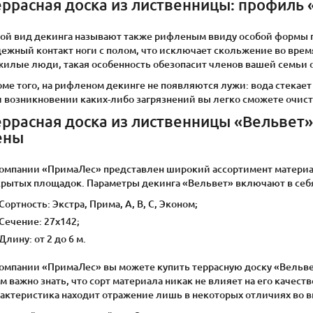
еррасная доска из лиственницы: профиль 
кой вид декинга называют также рифленым ввиду особой формы 
ежный контакт ноги с полом, что исключает скольжение во время
жилые люди, такая особенность обезопасит членов вашей семьи 
ме того, на рифленом декинге не появляются лужи: вода стекает
и возникновении каких-либо загрязнений вы легко сможете очист
еррасная доска из лиственницы «Вельвет»
ены
компании «ПримаЛес» представлен широкий ассортимент материал
крытых площадок. Параметры декинга «Вельвет» включают в себ
Сортность: Экстра, Прима, А, В, С, Эконом;
Сечение: 27х142;
Длину: от 2 до 6 м.
компании «ПримаЛес» вы можете купить террасную доску «Вельве
м важно знать, что сорт материала никак не влияет на его качест
рактеристика находит отражение лишь в некоторых отличиях во 