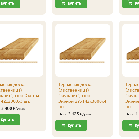
Купить
Купить
Ку
расная доска
Террасная доска
Террас
ственница)
(лиственница)
(лист
ьвет", сорт Экстра
"вельвет", сорт
"вельв
142х2000х3 шт.
Эконом 27х142х3000х4
Эконо
шт.
шт.
3 400
а
₽/упак
2 125
1
Цена
₽/упак
Цена
Купить
Купить
Ку