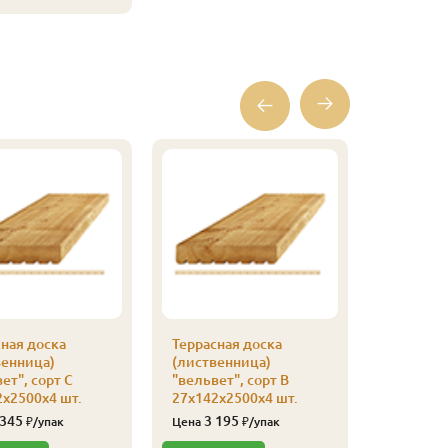
ная доска
Террасная доска
Террасна
венница)
(лиственница)
(листве
ет", сорт С
"вельвет", сорт В
"вельвет
х2500х4 шт.
27х142х2500х4 шт.
27х142х2
 345
3 195
2 56
₽/упак
Цена
₽/упак
Цена