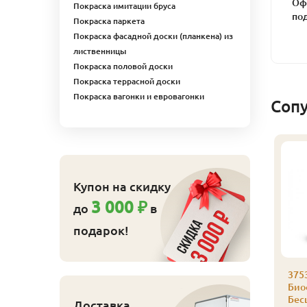
Оф
Покраска имитации бруса
по
Покраска паркета
Покраска фасадной доски (планкена) из
лиственницы
Покраска половой доски
Покраска террасной доски
Покраска вагонки и евровагонки
Соп
Купон на скидку
3 000 ₽
до
в
подарок!
аморез Гвозdeck
Саморез Гвозdeck
375
,5х55 (200 шт./уп.)
3,5х45 (200 шт./уп.)
Био
Бес
830
710
Доставка
ена
₽/упак
Цена
₽/упак