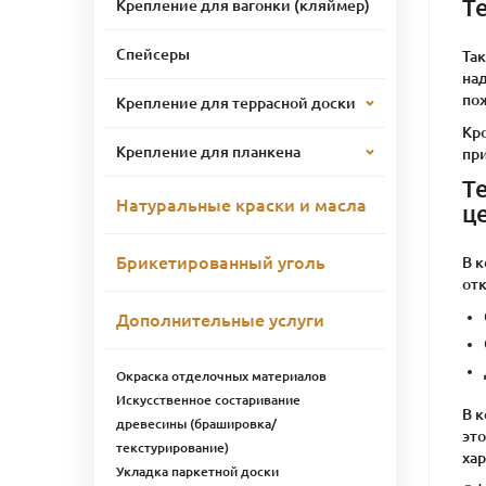
Т
Крепление для вагонки (кляймер)
Спейсеры
Та
над
по
Крепление для террасной доски
Кро
Крепление для планкена
пр
Т
Натуральные краски и масла
ц
Брикетированный уголь
В 
от
Дополнительные услуги
Окраска отделочных материалов
Искусственное состаривание
В 
древесины (брашировка/
это
текстурирование)
ха
Укладка паркетной доски