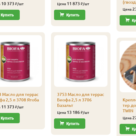
(гвозд
10 373
11 873
а
₽/шт
Цена
₽/шт
2
Цена
Купить
Купить
Ку
3 Масло для террас
3753 Масло для террас
а 2,5 л 3708 Ятоба
Биофа 2,5 л 3706
Крепл
Базальт
тер.д
11 373
а
₽/шт
TWIN
13 186
Цена
₽/шт
2
Купить
Цена
Купить
Ку