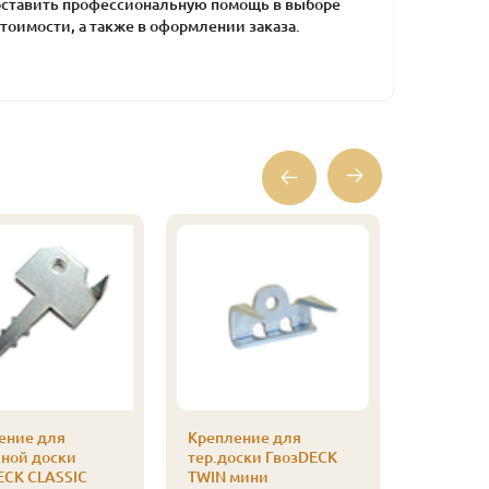
оставить профессиональную помощь в выборе
тоимости, а также в оформлении заказа.
ение для
Крепление для
Саморез 
сной доски
тер.доски ГвозDECK
3,5х55 (2
ECK CLASSIC
TWIN мини
830
Цена