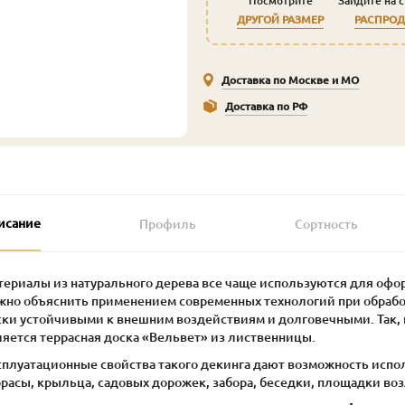
Посмотрите
Зайдите на 
ДРУГОЙ РАЗМЕР
РАСПРО
Доставка по Москве и МО
Доставка по РФ
исание
Профиль
Сортность
териалы из натурального дерева все чаще используются для оф
жно объяснить применением современных технологий при обработ
ски устойчивыми к внешним воздействиям и долговечными. Так,
ляется террасная доска «Вельвет» из лиственницы.
сплуатационные свойства такого декинга дают возможность испол
расы, крыльца, садовых дорожек, забора, беседки, площадки воз