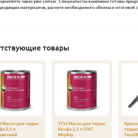
ормляйте заказ уже сейчас. Специалисты компании готовы пред
дходящих материалов, расчете необходимого объема и итоговой с
утствующие товары
3 Масло для террас
3753 Масло для террас
Крепл
фа 2,5 л
Биофа 2,5 л 3707
терра
цветный
Мербау
ГвозD