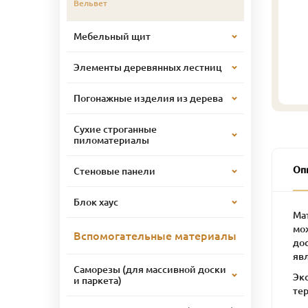
Вельвет
Мебельный щит
Элементы деревянных лестниц
Погонажные изделия из дерева
Сухие строганные
пиломатериалы
Оп
Стеновые панели
Блок хаус
Ма
мо
Вспомогательные материалы
до
яв
Саморезы (для массивной доски
Эк
и паркета)
тер