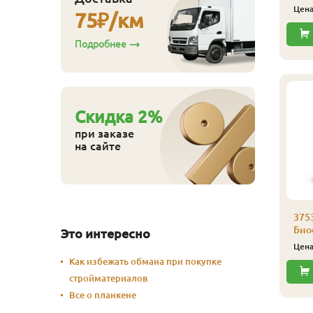
Цен
75
₽/км
Купить
Купить
Подробнее
Cкидка
2
%
при заказе
на сайте
аморез Гвозdeck
,0х30 (200 шт./уп.)
375
Биоф
Это интересно
530
ена
₽/упак
Цен
Купить
Как избежать обмана при покупке
стройматериалов
Все о планкене