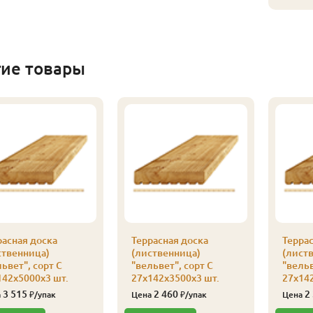
гие товары
расная доска
Террасная доска
Террас
ственница)
(лиственница)
(лист
ьвет", сорт С
"вельвет", сорт С
"вельв
142х5000х3 шт.
27х142х3500х3 шт.
27х142
3 515
2 460
2
а
₽/упак
Цена
₽/упак
Цена