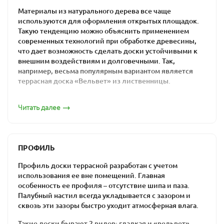
Материалы из натурального дерева все чаще
используются для оформления открытых площадок.
Такую тенденцию можно объяснить применением
современных технологий при обработке древесины,
что дает возможность сделать доски устойчивыми к
внешним воздействиям и долговечными. Так,
например, весьма популярным вариантом является
террасная доска «Вельвет» из лиственницы.
Эксплуатационные свойства такого декинга дают
Читать далее
возможность использовать его в строительстве для
обустройства террасы, крыльца, садовых дорожек,
забора, беседки, площадки возле бассейна.
Террасная доска из
ПРОФИЛЬ
лиственницы: профиль
Профиль доски террасной разработан с учетом
использования ее вне помещений. Главная
«Вельвет»
особенность ее профиля – отсутствие шипа и паза.
Палубный настил всегда укладывается с зазором и
сквозь эти зазоры быстро уходит атмосферная влага.
Такой вид декинга называют также рифленым ввиду
особой формы профиля. Рельефная поверхность
Такие доски бывают 2 видов: гладкая и «вельвет».