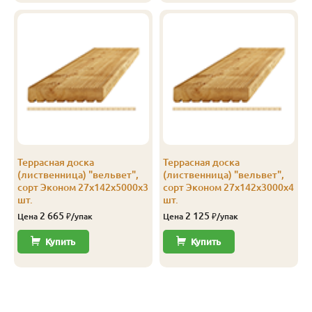
Эконом
27
142
2.0
3
1 253
1 
Эконом
27
142
2.5
4
1 250
1 
Эконом
27
142
3.0
4
1 250
2 
Эконом
27
142
4.0
4
1 251
2 
Эконом
27
142
5.0
3
1 251
2 
Террасная доска
Террасная доска
(лиственница) "вельвет",
(лиственница) "вельвет",
сорт Эконом 27х142х5000х3
сорт Эконом 27х142х3000х4
шт.
шт.
2 665
2 125
Цена
₽/упак
Цена
₽/упак
Купить
Купить