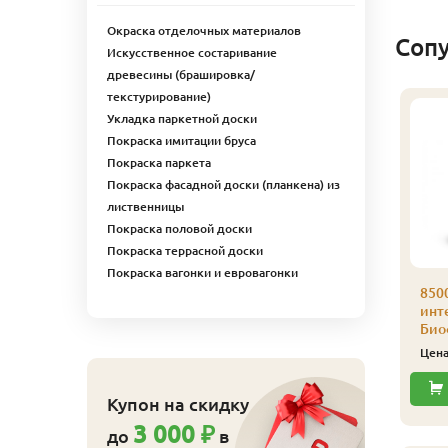
Окраска отделочных материалов
Соп
Искусственное состаривание
древесины (брашировка/
текстурирование)
Укладка паркетной доски
Покраска имитации бруса
Покраска паркета
Покраска фасадной доски (планкена) из
лиственницы
Покраска половой доски
Покраска террасной доски
Покраска вагонки и евровагонки
ляймер № 5 100 шт/
Кляймер № 4
850
п
усиленный 150 шт/уп
инте
Биоф
110
540
ена
₽/упак
Цена
₽/упак
Цен
Купить
Купить
Купон на скидку
3 000 ₽
до
в