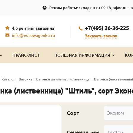
Режим работы: склад пн-пт 09-18, офис пн - в
+7(495) 36-36-225
4.6 рейтинг магазина
info@eurowagonka.ru
Заказать звонок
ПРАЙС-ЛИСТ
ПОЛЕЗНАЯ ИНФОРМАЦИЯ
КО
-
-
-
-
Каталог
Вагонка
Вагонка штиль из лиственницы
Вагонка (лиственница
нка (лиственница) "Штиль", сорт Эко
Сорт
Эконом
Сечение, мм
14x116