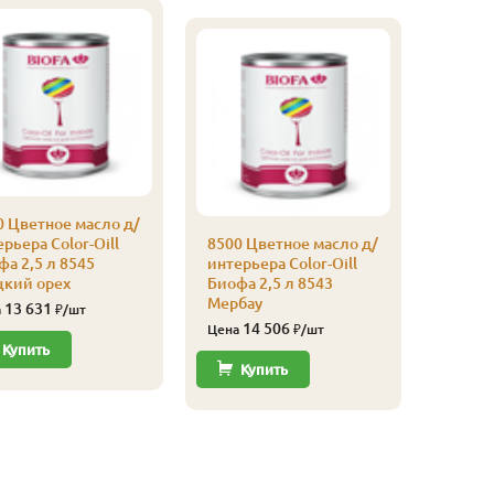
0 Цветное масло д/
рьера Color-Oill
8500 Цветное масло д/
а 2,5 л 8545
интерьера Color-Oill
цкий орех
Биофа 2,5 л 8543
Мербау
13 631
а
₽/шт
14 506
Цена
₽/шт
Купить
Купить