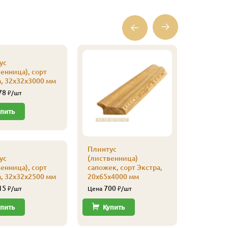
ус
енница), сорт
, 32х32х3000 мм
78
₽/шт
пить
Плинтус
Кляймер
ус
(лиственница)
уп
енница), сорт
сапожек, сорт Экстра,
110
Цена
, 32х32х2500 мм
20х65х4000 мм
15
700
₽/шт
Цена
₽/шт
Купи
пить
Купить