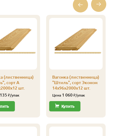
а (лиственница)
Вагонка (лиственница)
Вагонка 
", сорт А
"Штиль", сорт Эконом
"Штиль",
2000х12 шт.
14х96х2000х12 шт.
14х116х
 135
1 060
2 77
₽/упак
Цена
₽/упак
Цена
пить
Купить
Купи