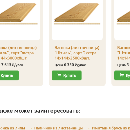
онка (лиственница)
Вагонка (лиственница)
Вагонк
иль", сорт Экстра
"Штиль", сорт Экстра
"Штиль
144х3000х8шт.
14х144х2500х8шт.
14х14
7 615
6 350
5
а
₽/упак
Цена
₽/упак
Цена
Купить
Купить
Ку
акже может заинтересовать:
онка из липы
Наличник из лиственницы
Имитация бруса из 