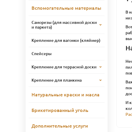
Вспомогательные материалы
В н
низ
Саморезы (для массивной доски
Во
и паркета)
ра
выс
Крепление для вагонки (кляймер)
Н
Спейсеры
Не
Крепление для террасной доски
пи
пов
Крепление для планкена
Ва
по
до
Натуральные краски и масла
И 
ко
Брикетированный уголь
Ра
Дополнительные услуги