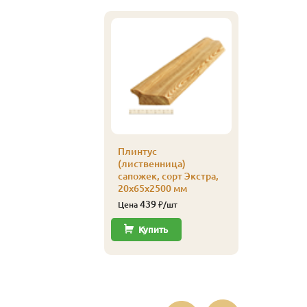
Кляймер
уп
Плинтус
110
Цена
(лиственница)
сапожек, сорт Экстра,
Купи
20х65х2500 мм
439
Цена
₽/шт
Купить