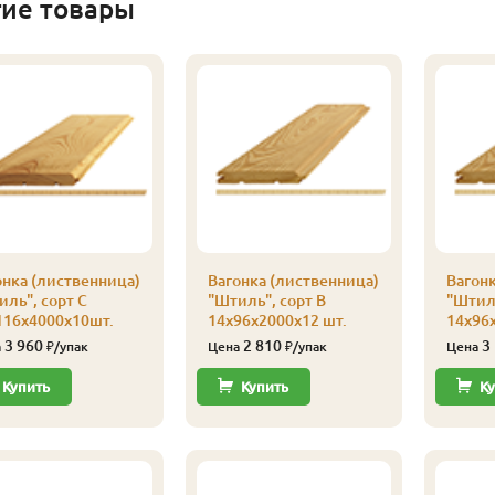
гие товары
онка (лиственница)
Вагонка (лиственница)
Вагонк
иль", сорт С
"Штиль", сорт В
"Штиль
116х4000х10шт.
14х96х2000х12 шт.
14х96х
3 960
2 810
3
а
₽/упак
Цена
₽/упак
Цена
Купить
Купить
Ку