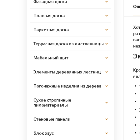
Фасадная доска
Оп
Половая доска
Хо
Паркетная доска
ра
ваг
Террасная доска из лиственницы
не
Э
Мебельный щит
Кро
Элементы деревянных лестниц
яв
Погонажные изделия из дерева
Сухие строганные
пиломатериалы
Стеновые панели
Блок хаус