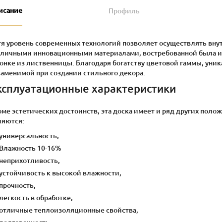
исание
Профиль
тя уровень современных технологий позволяет осуществлять в
зличными инновационными материалами, востребованной была и 
онке из лиственницы. Благодаря богатству цветовой гаммы, уника
заменимой при создании стильного декора.
ксплуатационные характеристики
ме эстетических достоинств, эта доска имеет и ряд других пол
ляются:
универсальность,
Влажность 10-16%
неприхотливость,
устойчивость к высокой влажности,
прочность,
легкость в обработке,
отличные теплоизоляционные свойства,