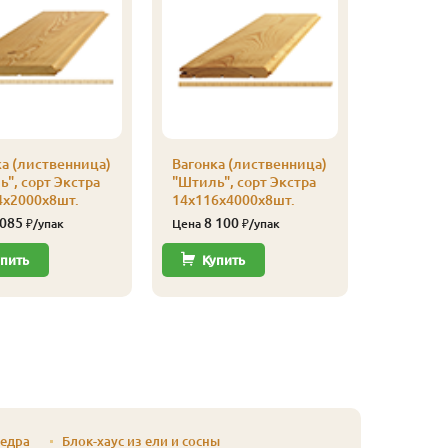
а (лиственница)
Вагонка (лиственница)
Вагонка 
", сорт Экстра
"Штиль", сорт Экстра
"Штиль",
4х2000х8шт.
14х116х4000х8шт.
14х116х
 085
8 100
6 32
₽/упак
Цена
₽/упак
Цена
пить
Купить
Купи
кедра
Блок-хаус из ели и сосны