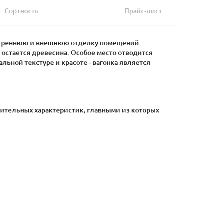
Сортность
Прайс-лист
нутреннюю и внешнюю отделку помещений
остается древесина. Особое место отводится
льной текстуре и красоте - вагонка является
ожительных характеристик, главными из которых