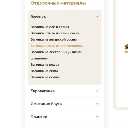
Отделочные материалы
Вагонка
Вагонка из ели и сосны
Вагонка штиль из ели и сосны
Вагонка из ангарской сосны
Вагонка штиль из лиственницы
Вагонка из лиственницы штиль
сращенная
Вагонка из кедра
Вагонка из липы
Вагонка из осины
Евровагонка
Имитация бруса
Планкен