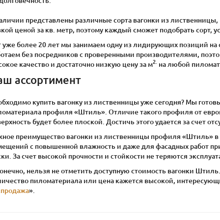
долговечность.
аличии представлены различные сорта вагонки из лиственницы, в
кой ценой за кв. метр, поэтому каждый сможет подобрать сорт, 
т уже более 20 лет мы занимаем одну из лидирующих позиций на
ботаем без посредников с проверенными производителями, поэто
2.
окое качество и достаточно низкую цену за м
на любой пиломат
аш ассортимент
обходимо купить вагонку из лиственницы уже сегодня? Мы готов
ломатериала профиля «Штиль». Отличие такого профиля от евров
ерхность будет более плоской. Достичь этого удается за счет от
жное преимущество вагонки из лиственницы профиля «Штиль» в 
мещений с повышенной влажность и даже для фасадных работ при
ски. За счет высокой прочности и стойкости не теряются эксплу
конечно, нельзя не отметить доступную стоимость вагонки Штиль
личество пиломатериала или цена кажется высокой, интересующие
спродажа
».