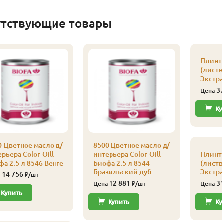
утствующие товары
Плинт
(листв
Экстра
3
Цена
Ку
0 Цветное масло д/
8500 Цветное масло д/
рьера Color-Oill
интерьера Color-Oill
Плинт
а 2,5 л 8546 Венге
Биофа 2,5 л 8544
(листв
Бразильский дуб
Экстра
14 756
а
₽/шт
12 881
3
Цена
₽/шт
Цена
Купить
Купить
Ку