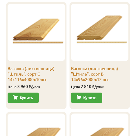
А
14
144
138
4.0
8
В
14
96
90
2.0
12
В
14
96
90
3.0
12
В
14
96
90
4.0
12
В
14
116
110
2.0
7
Вагонка (лиственница)
Вагонка (лиственница)
В
14
116
110
2.5
8
"Штиль", сорт С
"Штиль", сорт В
14х116х4000х10шт.
14х96х2000х12 шт.
В
14
116
110
3.0
8
3 960
2 810
Цена
₽/упак
Цена
₽/упак
В
14
116
110
4.0
8
Купить
Купить
В
14
144
138
2.0
8
В
14
144
138
2.5
10
В
14
144
138
3.0
8