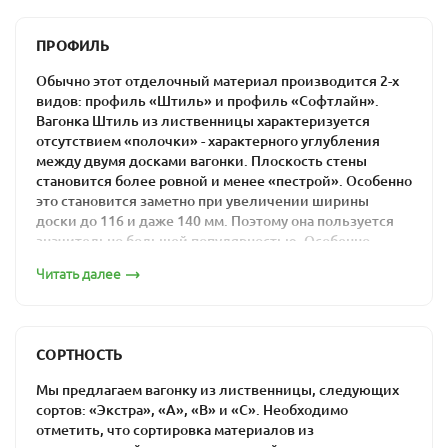
Кроме эстетических достоинств, эта доска имеет и ряд
ПРОФИЛЬ
других положительных характеристик, главными из
которых являются:
Обычно этот отделочный материал производится 2-х
видов: профиль «Штиль» и профиль «Софтлайн».
универсальность,
Вагонка Штиль из лиственницы характеризуется
Влажность 10-16%
отсутствием «полочки» - характерного углубления
неприхотливость,
между двумя досками вагонки. Плоскость стены
устойчивость к высокой влажности,
становится более ровной и менее «пестрой». Особенно
это становится заметно при увеличении ширины
прочность,
доски до 116 и даже 140 мм. Поэтому она пользуется
легкость в обработке,
значительно большей популярностью. Особенно
отличные теплоизоляционные свойства,
хорошо доски большей ширины смотрятся на потолке.
Читать далее
долговечность.
Штиль 14х96
В наличии представлены различные сорта вагонки из
лиственницы, в том числе Эконом и С – сорта с
относительно низкой ценой за кв. метр, поэтому
СОРТНОСТЬ
каждый сможет подобрать сорт, устраивающий его по
стоимости.
Мы предлагаем вагонку из лиственницы, следующих
сортов: «Экстра», «А», «В» и «С». Необходимо
Вот уже более 20 лет мы занимаем одну из
отметить, что сортировка материалов из
лидирующих позиций на столичном рынке этого вида
Штиль 14х116