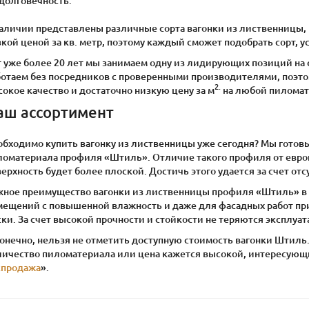
долговечность.
аличии представлены различные сорта вагонки из лиственницы, в
кой ценой за кв. метр, поэтому каждый сможет подобрать сорт, 
т уже более 20 лет мы занимаем одну из лидирующих позиций на
ботаем без посредников с проверенными производителями, поэто
2.
окое качество и достаточно низкую цену за м
на любой пиломат
аш ассортимент
обходимо купить вагонку из лиственницы уже сегодня? Мы готов
ломатериала профиля «Штиль». Отличие такого профиля от евров
ерхность будет более плоской. Достичь этого удается за счет от
жное преимущество вагонки из лиственницы профиля «Штиль» в 
мещений с повышенной влажность и даже для фасадных работ при
ски. За счет высокой прочности и стойкости не теряются эксплу
конечно, нельзя не отметить доступную стоимость вагонки Штиль
личество пиломатериала или цена кажется высокой, интересующие
спродажа
».