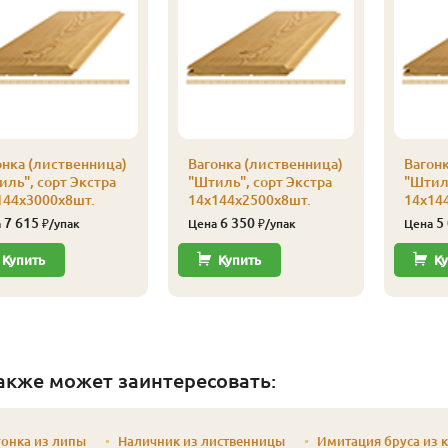
онка (лиственница)
Вагонка (лиственница)
Вагонк
иль", сорт Экстра
"Штиль", сорт Экстра
"Штиль
144х3000х8шт.
14х144х2500х8шт.
14х14
7 615
6 350
5
а
₽/упак
Цена
₽/упак
Цена
Купить
Купить
Ку
акже может заинтересовать:
онка из липы
Наличник из лиственницы
Имитация бруса из 