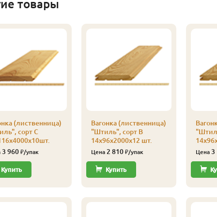
гие товары
онка (лиственница)
Вагонка (лиственница)
Вагонк
иль", сорт С
"Штиль", сорт В
"Штиль
116х4000х10шт.
14х96х2000х12 шт.
14х96х
3 960
2 810
3
а
₽/упак
Цена
₽/упак
Цена
Купить
Купить
Ку