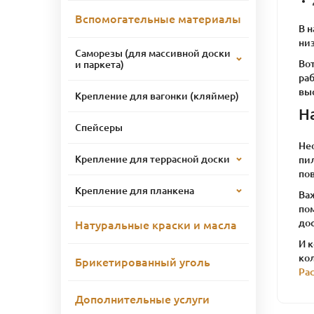
Вспомогательные материалы
В н
низ
Саморезы (для массивной доски
Во
и паркета)
ра
выс
Крепление для вагонки (кляймер)
Н
Спейсеры
Не
Крепление для террасной доски
пи
пов
Крепление для планкена
Ва
по
до
Натуральные краски и масла
И 
ко
Брикетированный уголь
Ра
Дополнительные услуги