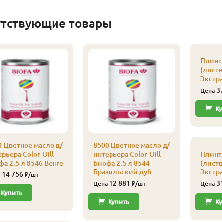
утствующие товары
Плинт
(листв
Экстра
3
Цена
Ку
0 Цветное масло д/
8500 Цветное масло д/
рьера Color-Oill
интерьера Color-Oill
Плинт
а 2,5 л 8546 Венге
Биофа 2,5 л 8544
(листв
Бразильский дуб
Экстра
14 756
а
₽/шт
12 881
3
Цена
₽/шт
Цена
Купить
Купить
Ку