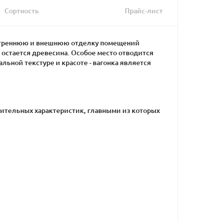
Сортность
Прайс-лист
нутреннюю и внешнюю отделку помещений
остается древесина. Особое место отводится
льной текстуре и красоте - вагонка является
ожительных характеристик, главными из которых