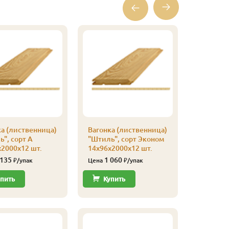
а (лиственница)
Вагонка (лиственница)
Вагонка 
", сорт А
"Штиль", сорт Эконом
"Штиль",
2000х12 шт.
14х96х2000х12 шт.
14х116х
 135
1 060
2 77
₽/упак
Цена
₽/упак
Цена
пить
Купить
Купи