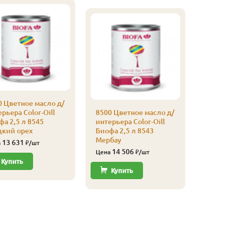
0 Цветное масло д/
рьера Color-Oill
8500 Цветное масло д/
а 2,5 л 8545
интерьера Color-Oill
цкий орех
Биофа 2,5 л 8543
Мербау
13 631
а
₽/шт
14 506
Цена
₽/шт
Купить
Купить