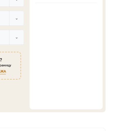
?
траницу
АЖА