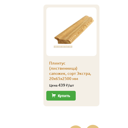
Кляймер
уп
Плинтус
110
Цена
(лиственница)
сапожек, сорт Экстра,
Купи
20х65х2500 мм
439
Цена
₽/шт
Купить