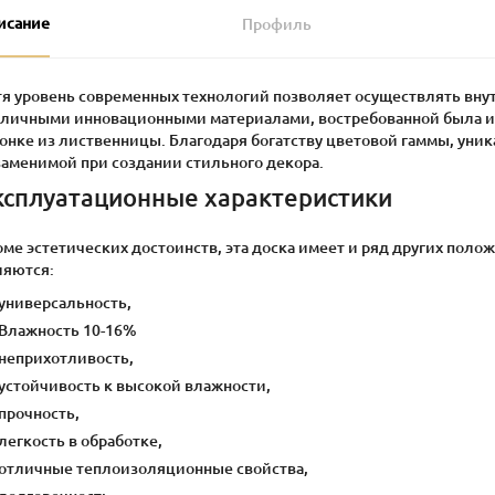
исание
Профиль
тя уровень современных технологий позволяет осуществлять в
зличными инновационными материалами, востребованной была и 
онке из лиственницы. Благодаря богатству цветовой гаммы, уника
заменимой при создании стильного декора.
ксплуатационные характеристики
ме эстетических достоинств, эта доска имеет и ряд других пол
ляются:
универсальность,
Влажность 10-16%
неприхотливость,
устойчивость к высокой влажности,
прочность,
легкость в обработке,
отличные теплоизоляционные свойства,