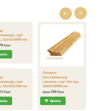
ус
енница), сорт
, 32х32х3000 мм
78
₽/шт
пить
Плинтус
Кляймер
ус
(лиственница)
уп
енница), сорт
сапожек, сорт Экстра,
110
Цена
, 32х32х2500 мм
20х65х4000 мм
15
700
₽/шт
Цена
₽/шт
Купи
пить
Купить