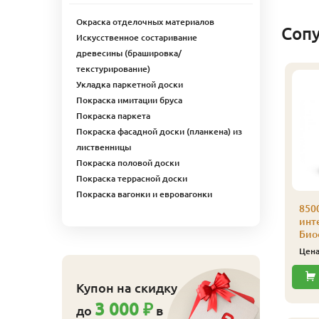
Окраска отделочных материалов
Соп
Искусственное состаривание
древесины (брашировка/
текстурирование)
Укладка паркетной доски
Покраска имитации бруса
Покраска паркета
Покраска фасадной доски (планкена) из
лиственницы
Покраска половой доски
Покраска террасной доски
Покраска вагонки и евровагонки
ляймер № 5 100 шт/
Кляймер № 4
850
п
усиленный 150 шт/уп
инте
Биоф
110
540
ена
₽/упак
Цена
₽/упак
Цен
Купить
Купить
Купон на скидку
3 000 ₽
до
в