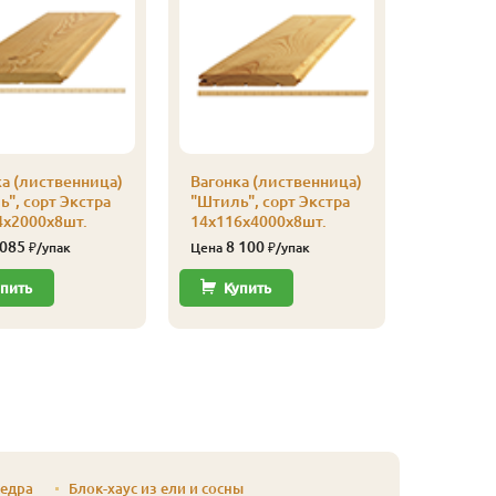
а (лиственница)
Вагонка (лиственница)
Вагонка 
", сорт Экстра
"Штиль", сорт Экстра
"Штиль",
4х2000х8шт.
14х116х4000х8шт.
14х116х
 085
8 100
6 32
₽/упак
Цена
₽/упак
Цена
пить
Купить
Купи
кедра
Блок-хаус из ели и сосны