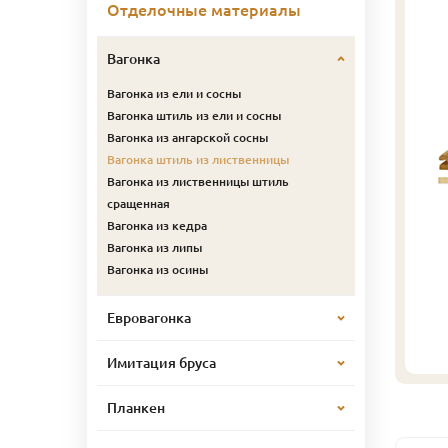
Отделочные материалы
Вагонка
Вагонка из ели и сосны
Вагонка штиль из ели и сосны
Вагонка из ангарской сосны
Вагонка штиль из лиственницы
Вагонка из лиственницы штиль
сращенная
Вагонка из кедра
Вагонка из липы
Вагонка из осины
Евровагонка
Имитация бруса
Планкен