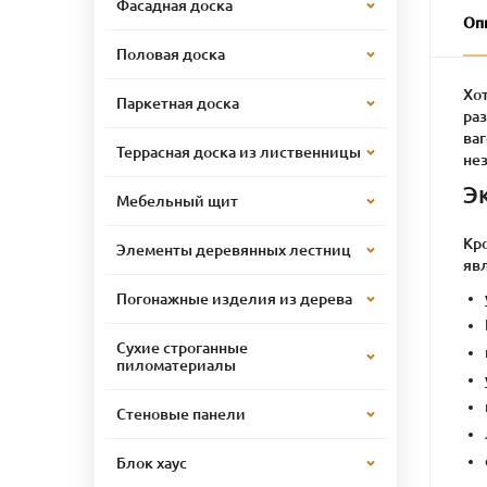
Фасадная доска
Оп
Половая доска
Хо
Паркетная доска
ра
ваг
Террасная доска из лиственницы
не
Э
Мебельный щит
Кро
Элементы деревянных лестниц
яв
Погонажные изделия из дерева
Сухие строганные
пиломатериалы
Стеновые панели
Блок хаус