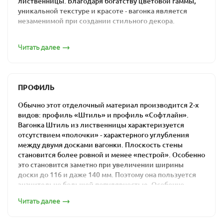
лиственницы. Благодаря богатству цветовой гаммы,
уникальной текстуре и красоте - вагонка является
незаменимой при создании стильного декора.
Эксплуатационные
Читать далее
характеристики
Кроме эстетических достоинств, эта доска имеет и ряд
ПРОФИЛЬ
других положительных характеристик, главными из
которых являются:
Обычно этот отделочный материал производится 2-х
видов: профиль «Штиль» и профиль «Софтлайн».
универсальность,
Вагонка Штиль из лиственницы характеризуется
Влажность 10-16%
отсутствием «полочки» - характерного углубления
неприхотливость,
между двумя досками вагонки. Плоскость стены
устойчивость к высокой влажности,
становится более ровной и менее «пестрой». Особенно
это становится заметно при увеличении ширины
прочность,
доски до 116 и даже 140 мм. Поэтому она пользуется
легкость в обработке,
значительно большей популярностью. Особенно
отличные теплоизоляционные свойства,
хорошо доски большей ширины смотрятся на потолке.
Читать далее
долговечность.
Штиль 14х96
В наличии представлены различные сорта вагонки из