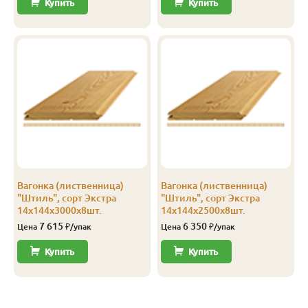
Купить
Купить
В
14
144
138
2.0
8
В
14
144
138
2.5
10
В
14
144
138
3.0
8
В
14
144
138
3.5
8
В
14
144
138
4.0
8
С
14
96
90
2.0
12
Вагонка (лиственница)
Вагонка (лиственница)
С
14
96
90
3.0
12
"Штиль", сорт Экстра
"Штиль", сорт Экстра
14х144х3000х8шт.
14х144х2500х8шт.
С
14
96
90
4.0
12
7 615
6 350
Цена
₽/упак
Цена
₽/упак
С
14
116
110
2.0
10
Купить
Купить
С
14
116
110
3.0
8
С
14
116
110
4.0
10