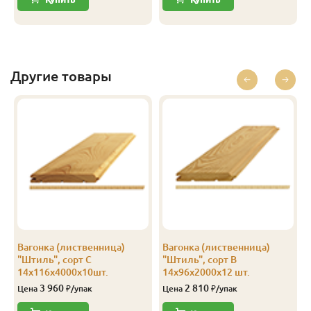
А
14
116
110
3.8
8
А
14
116
110
4.0
8
А
14
144
138
2.0
8
Другие товары
А
14
144
138
3.0
8
А
14
144
138
4.0
8
В
14
96
90
2.0
12
В
14
96
90
3.0
12
В
14
96
90
4.0
12
В
14
116
110
2.0
7
Вагонка (лиственница)
Вагонка (лиственница)
В
14
116
110
2.5
8
"Штиль", сорт С
"Штиль", сорт В
14х116х4000х10шт.
14х96х2000х12 шт.
В
14
116
110
3.0
8
3 960
2 810
Цена
₽/упак
Цена
₽/упак
В
14
116
110
4.0
8