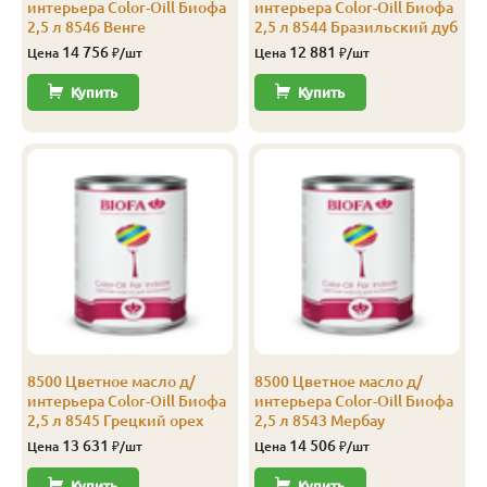
интерьера Color-Oill Биофа
интерьера Color-Oill Биофа
Прима
14
96
90
4.0
12
2,5 л 8546 Венге
2,5 л 8544 Бразильский дуб
Штиль, Сорт «B»
14 756
12 881
Цена
₽/шт
Цена
₽/шт
Прима
14
116
110
3.0
10
Купить
Купить
Прима
14
116
110
4.0
10
Прима
14
144
138
3.0
10
Прима
14
144
138
4.0
10
А
14
96
90
2.0
12
А
14
96
90
3.0
12
А
14
96
90
4.0
12
А
14
116
110
2.0
10
8500 Цветное масло д/
8500 Цветное масло д/
интерьера Color-Oill Биофа
интерьера Color-Oill Биофа
А
14
116
110
2.5
10
2,5 л 8545 Грецкий орех
2,5 л 8543 Мербау
13 631
14 506
Цена
₽/шт
Цена
₽/шт
А
14
116
110
3.0
8
Купить
Купить