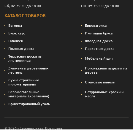
Сб, Вс: с9:30 до 18:00
Пн–Пт: с 9:00 до 18:00
КАТАЛОГ ТОВАРОВ
Вагонка
Евровагонка
Блок хаус
Имитация бруса
Планкен
Фасадная доска
Половая доска
Паркетная доска
Террасная доска из
Мебельный щит
лиственницы
Элементы деревянных
Погонажные изделия из
лестниц
дерева
Сухие строганные
Стеновые панели
пиломатериалы
Вспомогательные
Натуральные краски и
материалы (крепления)
масла
Брикетированный уголь
© 2026 «Евровагонка». Все права
Сайт создан — svettsova.com