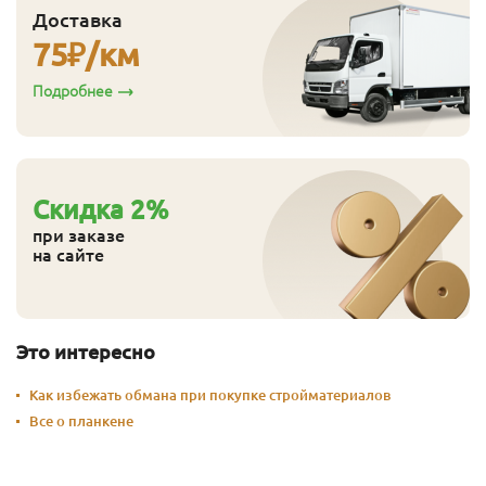
Доставка
Эконом
14
144
138
2.5
7
75
₽/км
Эконом
14
144
138
3.0
8
Подробнее
Эконом
14
144
138
4.0
8
Cкидка
2
%
при заказе
на сайте
Это интересно
Как избежать обмана при покупке стройматериалов
Все о планкене