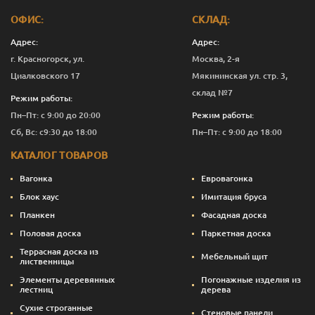
ОФИС:
СКЛАД:
Адрес:
Адрес:
г. Красногорск, ул.
Москва, 2-я
Циалковского 17
Мякининская ул. стр. 3,
склад №7
Режим работы:
Пн–Пт: с 9:00 до 20:00
Режим работы:
Сб, Вс: с9:30 до 18:00
Пн–Пт: с 9:00 до 18:00
КАТАЛОГ ТОВАРОВ
Вагонка
Евровагонка
Блок хаус
Имитация бруса
Планкен
Фасадная доска
Половая доска
Паркетная доска
Террасная доска из
Мебельный щит
лиственницы
Элементы деревянных
Погонажные изделия из
лестниц
дерева
Сухие строганные
Стеновые панели