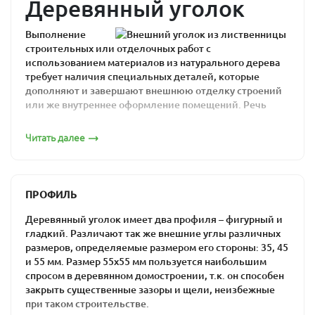
Деревянный уголок
Выполнение
строительных или отделочных работ с
использованием материалов из натурального дерева
требует наличия специальных деталей, которые
дополняют и завершают внешнюю отделку строений
или же внутреннее оформление помещений. Речь
идет о деревянном уголке, который используется для
финишной отделки дверных, оконных проемов, а
Читать далее
также в углах помещений.
Такие изделия выполняют одновременно две
функции. Они не только украшают помещение или
ПРОФИЛЬ
наружную часть здания, делая вид более аккуратным,
но и защищают углы и выступающие части стен от
Деревянный уголок имеет два профиля – фигурный и
повреждений.
гладкий. Различают так же внешние углы различных
размеров, определяемые размером его стороны: 35, 45
Отличительные черты
и 55 мм. Размер 55х55 мм пользуется наибольшим
спросом в деревянном домостроении, т.к. он способен
изделий
закрыть существенные зазоры и щели, неизбежные
при таком строительстве.
Деревянный уголок используется при выполнении