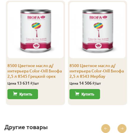
Прима
14
144
138
3.0
10
Прима
14
144
138
4.0
10
А
14
96
90
2.0
12
А
14
96
90
3.0
12
А
14
96
90
4.0
12
А
14
116
110
2.0
10
8500 Цветное масло д/
8500 Цветное масло д/
интерьера Color-Oill Биофа
интерьера Color-Oill Биофа
А
14
116
110
2.5
10
2,5 л 8545 Грецкий орех
2,5 л 8543 Мербау
13 631
14 506
Цена
₽/шт
Цена
₽/шт
А
14
116
110
3.0
8
Купить
Купить
А
14
116
110
3.8
8
А
14
116
110
4.0
8
А
14
144
138
2.0
8
Другие товары
А
14
144
138
3.0
8