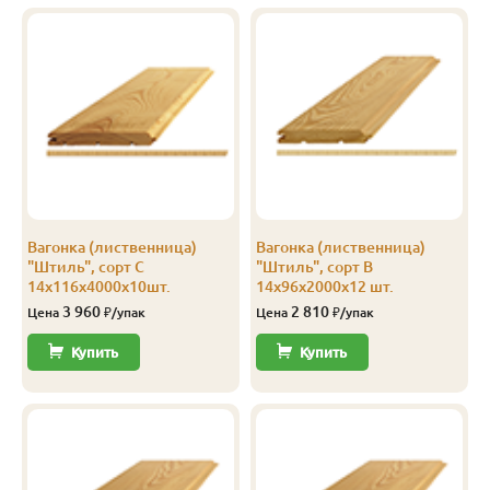
А
14
144
138
4.0
8
В
14
96
90
2.0
12
В
14
96
90
3.0
12
В
14
96
90
4.0
12
В
14
116
110
2.0
7
Вагонка (лиственница)
Вагонка (лиственница)
В
14
116
110
2.5
8
"Штиль", сорт С
"Штиль", сорт В
14х116х4000х10шт.
14х96х2000х12 шт.
В
14
116
110
3.0
8
3 960
2 810
Цена
₽/упак
Цена
₽/упак
В
14
116
110
4.0
8
Купить
Купить
В
14
144
138
2.0
8
В
14
144
138
2.5
10
В
14
144
138
3.0
8