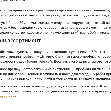
долговечность.
аличии представлены различные сорта вагонки из лиственницы, в
кой ценой за кв. метр, поэтому каждый сможет подобрать сорт, 
т уже более 20 лет мы занимаем одну из лидирующих позиций на
ботаем без посредников с проверенными производителями, поэто
2.
окое качество и достаточно низкую цену за м
на любой пиломат
аш ассортимент
обходимо купить вагонку из лиственницы уже сегодня? Мы готов
ломатериала профиля «Штиль». Отличие такого профиля от евров
ерхность будет более плоской. Достичь этого удается за счет от
жное преимущество вагонки из лиственницы профиля «Штиль» в 
мещений с повышенной влажность и даже для фасадных работ при
ски. За счет высокой прочности и стойкости не теряются эксплу
конечно, нельзя не отметить доступную стоимость вагонки Штиль
личество пиломатериала или цена кажется высокой, интересующие
спродажа
».