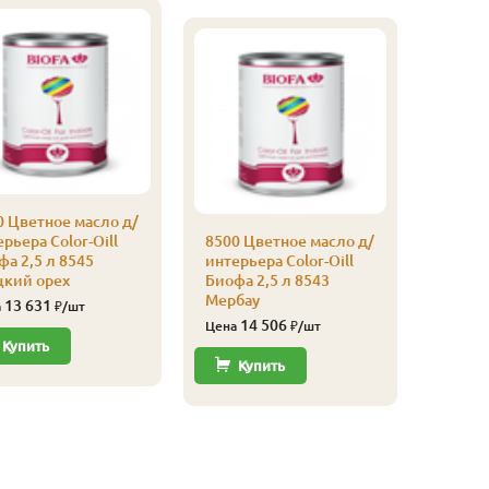
0 Цветное масло д/
рьера Color-Oill
8500 Цветное масло д/
а 2,5 л 8545
интерьера Color-Oill
цкий орех
Биофа 2,5 л 8543
Мербау
13 631
а
₽/шт
14 506
Цена
₽/шт
Купить
Купить