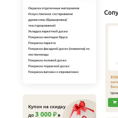
Окраска отделочных материалов
Соп
Искусственное состаривание
древесины (брашировка/
текстурирование)
Укладка паркетной доски
Покраска имитации бруса
Покраска паркета
Покраска фасадной доски (планкена) из
лиственницы
Покраска половой доски
Покраска террасной доски
Покраска вагонки и евровагонки
ляймер № 5 100 шт/
Кляймер № 4
850
п
усиленный 150 шт/уп
инте
Биоф
110
540
ена
₽/упак
Цена
₽/упак
Цен
Купить
Купить
Купон на скидку
3 000 ₽
до
в