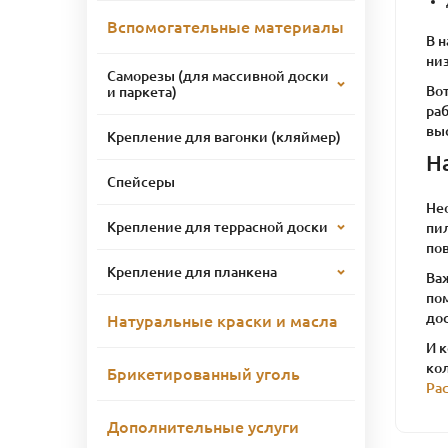
Вспомогательные материалы
В н
низ
Саморезы (для массивной доски
Во
и паркета)
ра
выс
Крепление для вагонки (кляймер)
Н
Спейсеры
Не
Крепление для террасной доски
пи
пов
Крепление для планкена
Ва
по
до
Натуральные краски и масла
И 
ко
Брикетированный уголь
Ра
Дополнительные услуги