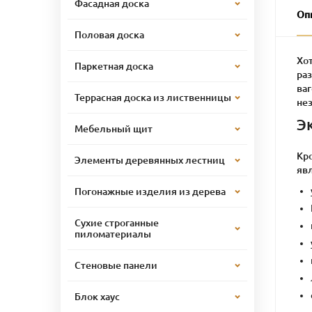
Фасадная доска
Оп
Половая доска
Хо
Паркетная доска
ра
ваг
Террасная доска из лиственницы
не
Э
Мебельный щит
Кро
Элементы деревянных лестниц
яв
Погонажные изделия из дерева
Сухие строганные
пиломатериалы
Стеновые панели
Блок хаус