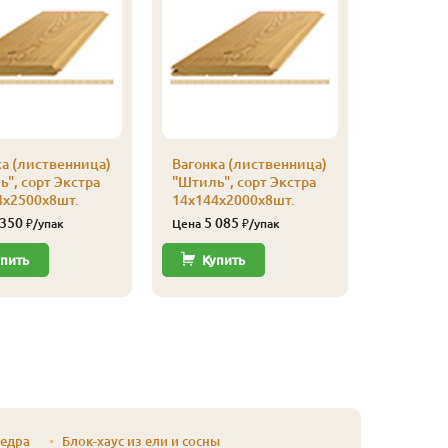
а (лиственница)
Вагонка (лиственница)
Вагонка 
", сорт Экстра
"Штиль", сорт Экстра
"Штиль",
4х2500х8шт.
14х144х2000х8шт.
14х116х
 350
5 085
8 10
₽/упак
Цена
₽/упак
Цена
пить
Купить
Купи
кедра
Блок-хаус из ели и сосны