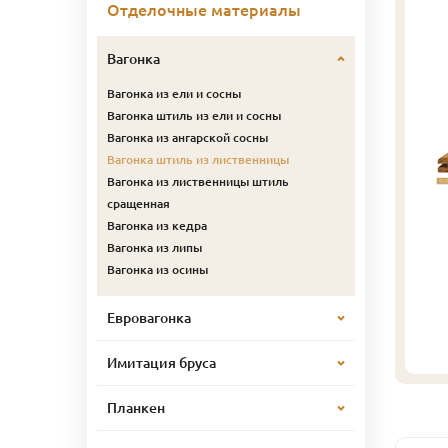
Отделочные материалы
Вагонка
Вагонка из ели и сосны
Вагонка штиль из ели и сосны
Вагонка из ангарской сосны
Вагонка штиль из лиственницы
Вагонка из лиственницы штиль
сращенная
Вагонка из кедра
Вагонка из липы
Вагонка из осины
Евровагонка
Имитация бруса
Планкен