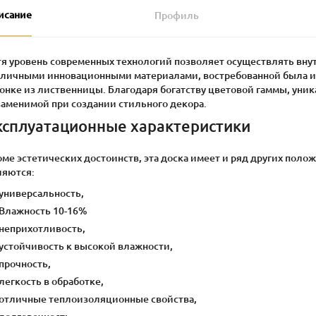
исание
Профиль
тя уровень современных технологий позволяет осуществлять в
зличными инновационными материалами, востребованной была и 
онке из лиственницы. Благодаря богатству цветовой гаммы, уника
заменимой при создании стильного декора.
ксплуатационные характеристики
ме эстетических достоинств, эта доска имеет и ряд других пол
ляются:
универсальность,
Влажность 10-16%
неприхотливость,
устойчивость к высокой влажности,
прочность,
легкость в обработке,
отличные теплоизоляционные свойства,