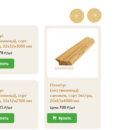
ус
енница), сорт
, 32х32х3000 мм
78
₽/шт
пить
Плинтус
Кляймер
ус
(лиственница)
уп
енница), сорт
сапожек, сорт Экстра,
110
Цена
, 32х32х2500 мм
20х65х4000 мм
15
700
₽/шт
Цена
₽/шт
Купи
пить
Купить