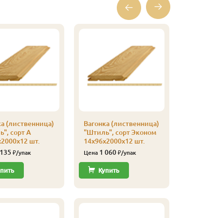
а (лиственница)
Вагонка (лиственница)
Вагонка 
", сорт А
"Штиль", сорт Эконом
"Штиль",
2000х12 шт.
14х96х2000х12 шт.
14х116х
 135
1 060
2 77
₽/упак
Цена
₽/упак
Цена
пить
Купить
Купи