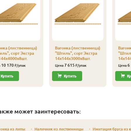
онка (лиственница)
Вагонка (лиственница)
Вагонк
иль", сорт Экстра
"Штиль", сорт Экстра
"Штиль
144х4000х8шт.
14х144х3000х8шт.
14х14
10 170
7 615
6
а
₽/упак
Цена
₽/упак
Цена
Купить
Купить
Ку
акже может заинтересовать:
онка из липы
Наличник из лиственницы
Имитация бруса из 