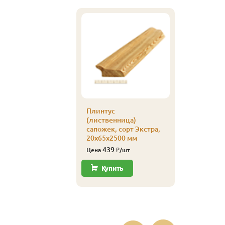
Кляймер
уп
Плинтус
110
Цена
(лиственница)
сапожек, сорт Экстра,
Купи
20х65х2500 мм
439
Цена
₽/шт
Купить