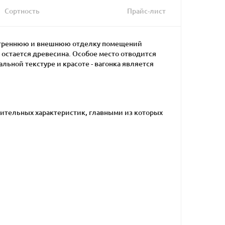
Сортность
Прайс-лист
нутреннюю и внешнюю отделку помещений
остается древесина. Особое место отводится
льной текстуре и красоте - вагонка является
ожительных характеристик, главными из которых