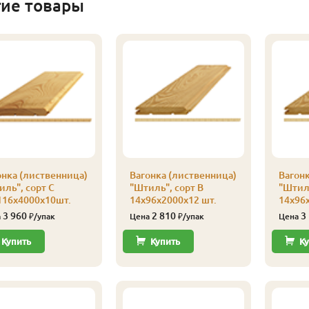
гие товары
онка (лиственница)
Вагонка (лиственница)
Вагонк
иль", сорт С
"Штиль", сорт В
"Штиль
116х4000х10шт.
14х96х2000х12 шт.
14х96х
3 960
2 810
3
а
₽/упак
Цена
₽/упак
Цена
Купить
Купить
Ку