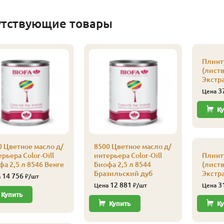
утствующие товары
Плинт
(листв
Экстра
3
Цена
Ку
0 Цветное масло д/
8500 Цветное масло д/
рьера Color-Oill
интерьера Color-Oill
Плинт
а 2,5 л 8546 Венге
Биофа 2,5 л 8544
(листв
Бразильский дуб
Экстра
14 756
а
₽/шт
12 881
3
Цена
₽/шт
Цена
Купить
Купить
Ку