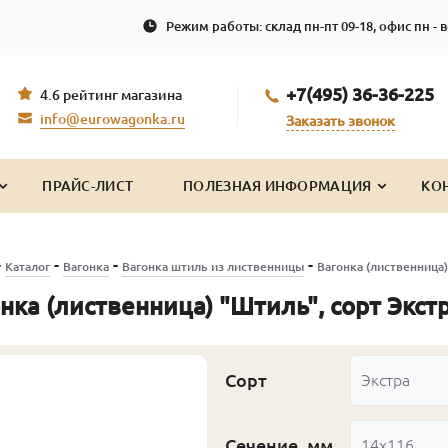
Режим работы: склад пн-пт 09-18, офис пн - в
+7(495) 36-36-225
4.6 рейтинг магазина
info@eurowagonka.ru
Заказать звонок
ПРАЙС-ЛИСТ
ПОЛЕЗНАЯ ИНФОРМАЦИЯ
КО
-
-
-
-
Каталог
Вагонка
Вагонка штиль из лиственницы
Вагонка (лиственница)
нка (лиственница) "Штиль", сорт Экс
Сорт
Экстра
Сечение, мм
14x116