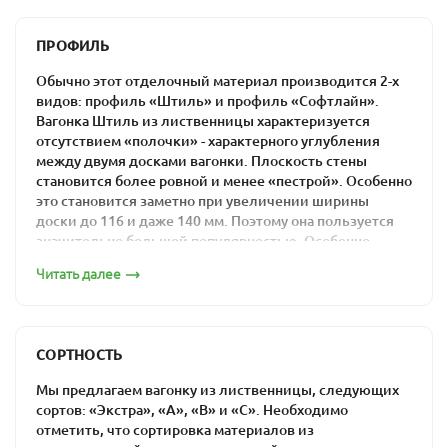
Кроме эстетических достоинств, эта доска имеет и ряд
ПРОФИЛЬ
других положительных характеристик, главными из
которых являются:
Обычно этот отделочный материал производится 2-х
видов: профиль «Штиль» и профиль «Софтлайн».
универсальность,
Вагонка Штиль из лиственницы характеризуется
Влажность 10-16%
отсутствием «полочки» - характерного углубления
неприхотливость,
между двумя досками вагонки. Плоскость стены
устойчивость к высокой влажности,
становится более ровной и менее «пестрой». Особенно
это становится заметно при увеличении ширины
прочность,
доски до 116 и даже 140 мм. Поэтому она пользуется
легкость в обработке,
значительно большей популярностью. Особенно
отличные теплоизоляционные свойства,
хорошо доски большей ширины смотрятся на потолке.
Читать далее
долговечность.
Штиль 14х96
В наличии представлены различные сорта вагонки из
лиственницы, в том числе Эконом и С – сорта с
относительно низкой ценой за кв. метр, поэтому
СОРТНОСТЬ
каждый сможет подобрать сорт, устраивающий его по
стоимости.
Мы предлагаем вагонку из лиственницы, следующих
сортов: «Экстра», «А», «В» и «С». Необходимо
Вот уже более 20 лет мы занимаем одну из
отметить, что сортировка материалов из
лидирующих позиций на столичном рынке этого вида
Штиль 14х116