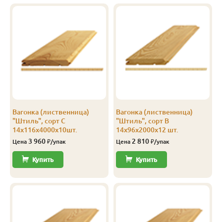
А
14
144
138
4.0
8
В
14
96
90
2.0
12
В
14
96
90
3.0
12
В
14
96
90
4.0
12
В
14
116
110
2.0
7
Вагонка (лиственница)
Вагонка (лиственница)
В
14
116
110
2.5
8
"Штиль", сорт С
"Штиль", сорт В
14х116х4000х10шт.
14х96х2000х12 шт.
В
14
116
110
3.0
8
3 960
2 810
Цена
₽/упак
Цена
₽/упак
В
14
116
110
4.0
8
Купить
Купить
В
14
144
138
2.0
8
В
14
144
138
2.5
10
В
14
144
138
3.0
8