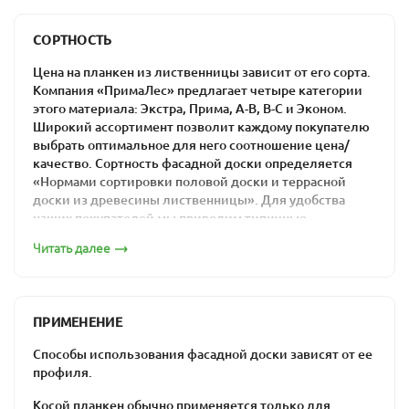
Компания «ПримаЛес» гарантирует максимально
Планкен 20х90
низкие цены на прямой профиль из лиственницы в
СОРТНОСТЬ
Москве: материалы из отечественного сырья гораздо
дешевле импортных аналогов.
Цена на планкен из лиственницы зависит от его сорта.
Компания «ПримаЛес» предлагает четыре категории
этого материала: Экстра, Прима, А-В, В-С и Эконом.
Широкий ассортимент позволит каждому покупателю
выбрать оптимальное для него соотношение цена/
качество. Сортность фасадной доски определяется
Планкен 20х115
«Нормами сортировки половой доски и террасной
доски из древесины лиственницы». Для удобства
наших покупателей мы приводим типичные
изображения каждого из сортов.
Читать далее
Сорт «Экстра»
ПРИМЕНЕНИЕ
Планкен 20х140
Способы использования фасадной доски зависят от ее
профиля.
Косой планкен обычно применяется только для