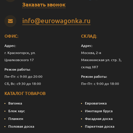
В-С
20
140
2.0
5
1 250
Заказать звонок
В-С
20
140
2.5
5
1 251
info@eurowagonka.ru
В-С
20
140
3.0
5
1 250
В-С
20
140
4.0
5
1 250
ОФИС:
СКЛАД:
Адрес:
Адрес:
В-С
20
140
5.0
6
1 250
г. Красногорск, ул.
Москва, 2-я
В-С
20
140
6.0
6
1 250
Циалковского 17
Мякининская ул. стр. 3,
склад №7
Режим работы:
Эконом
20
90
2.0
1
667
Пн–Пт: с 9:00 до 20:00
Режим работы:
Эконом
20
90
3.0
5
663
Сб, Вс: с9:30 до 18:00
Пн–Пт: с 9:00 до 18:00
КАТАЛОГ ТОВАРОВ
Эконом
20
90
4.0
9
660
Вагонка
Евровагонка
Эконом
20
115
3.0
5
853
Блок хаус
Имитация бруса
Планкен
Фасадная доска
Эконом
20
140
3.0
5
750
Половая доска
Паркетная доска
Эконом
20
140
4.0
5
750