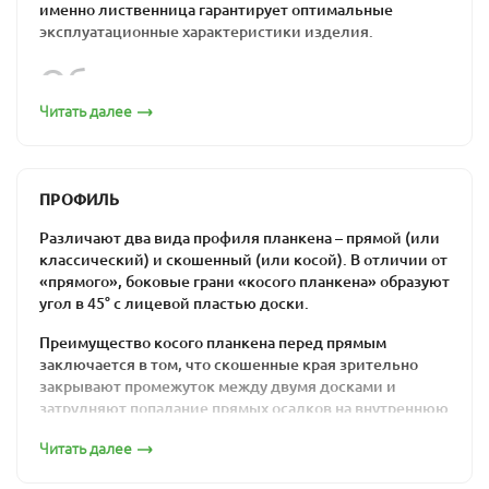
именно лиственница гарантирует оптимальные
эксплуатационные характеристики изделия.
Обшивка из
лиственницы по
Читать далее
привлекательной цене:
бюджетно, надежно,
ПРОФИЛЬ
удобно
Различают два вида профиля планкена – прямой (или
классический) и скошенный (или косой). В отличии от
«прямого», боковые грани «косого планкена» образуют
Прямой декинг из лиственницы монтируется с
угол в 45° с лицевой пластью доски.
технологическими зазорами между планками: эти
промежутки нужны для циркуляции воздуха.
Преимущество косого планкена перед прямым
Поскольку этот отделочный материал часто
заключается в том, что скошенные края зрительно
используется «на свежем воздухе», важно, чтобы он
закрывают промежуток между двумя досками и
мог переносить перепады температуры и влажности
затрудняют попадание прямых осадков на внутреннюю
без какого-либо ущерба. Именно это качество
сторону вентилируемого фасада. Но в то же время
считается одной из основных характеристик
Читать далее
монтаж скошенного планкена значительно более
лиственницы.
трудоемкий, чем монтаж классического.