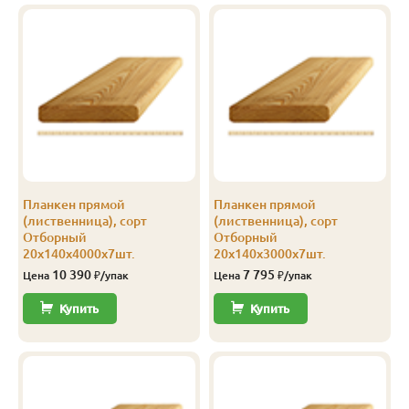
Прима
20
115
3.5
5
2 102
Прима
20
115
4.0
5
2 100
Прима
20
120
2.0
8
2 401
Прима
20
120
3.0
8
2 401
Прима
20
120
4.0
8
2 401
Планкен прямой
Планкен прямой
Прима
20
140
2.0
5
2 400
(лиственница), сорт
(лиственница), сорт
Отборный
Отборный
Прима
20
140
2.5
5
2 400
20х140х4000х7шт.
20х140х3000х7шт.
10 390
7 795
Цена
₽/упак
Цена
₽/упак
Прима
20
140
3.0
5
2 400
Купить
Купить
Прима
20
140
3.5
5
2 400
Прима
20
140
4.0
5
2 400
Прима
20
140
6.0
5
2 400