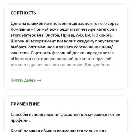
Компания «ПримаЛес» гарантирует максимально
Планкен 20х90
низкие цены на прямой профиль из лиственницы в
СОРТНОСТЬ
Москве: материалы из отечественного сырья гораздо
дешевле импортных аналогов.
Цена на планкен из лиственницы зависит от его сорта.
Компания «ПримаЛес» предлагает четыре категории
этого материала: Экстра, Прима, А-В, В-С и Эконом.
Широкий ассортимент позволит каждому покупателю
выбрать оптимальное для него соотношение цена/
качество. Сортность фасадной доски определяется
Планкен 20х115
«Нормами сортировки половой доски и террасной
доски из древесины лиственницы». Для удобства
наших покупателей мы приводим типичные
изображения каждого из сортов.
Читать далее
Сорт «Экстра»
ПРИМЕНЕНИЕ
Планкен 20х140
Способы использования фасадной доски зависят от ее
профиля.
Косой планкен обычно применяется только для