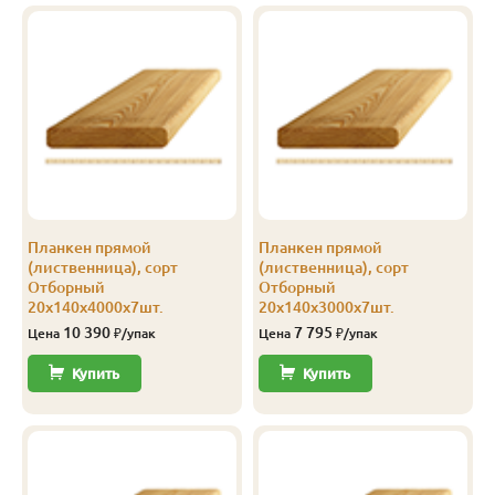
Прима
20
115
3.5
5
2 102
Прима
20
115
4.0
5
2 100
Прима
20
120
2.0
8
2 401
Прима
20
120
3.0
8
2 401
Прима
20
120
4.0
8
2 401
Планкен прямой
Планкен прямой
Прима
20
140
2.0
5
2 400
(лиственница), сорт
(лиственница), сорт
Отборный
Отборный
Прима
20
140
2.5
5
2 400
20х140х4000х7шт.
20х140х3000х7шт.
10 390
7 795
Цена
₽/упак
Цена
₽/упак
Прима
20
140
3.0
5
2 400
Купить
Купить
Прима
20
140
3.5
5
2 400
Прима
20
140
4.0
5
2 400
Прима
20
140
6.0
5
2 400