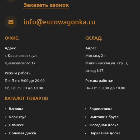
В-С
20
140
2.0
5
1 250
Заказать звонок
В-С
20
140
2.5
5
1 251
info@eurowagonka.ru
В-С
20
140
3.0
5
1 250
В-С
20
140
4.0
5
1 250
ОФИС:
СКЛАД:
Адрес:
Адрес:
В-С
20
140
5.0
6
1 250
г. Красногорск, ул.
Москва, 2-я
В-С
20
140
6.0
6
1 250
Циалковского 17
Мякининская ул. стр. 3,
склад №7
Режим работы:
Эконом
20
90
2.0
1
667
Пн–Пт: с 9:00 до 20:00
Режим работы:
Эконом
20
90
3.0
5
663
Сб, Вс: с9:30 до 18:00
Пн–Пт: с 9:00 до 18:00
КАТАЛОГ ТОВАРОВ
Эконом
20
90
4.0
9
660
Вагонка
Евровагонка
Эконом
20
115
3.0
5
853
Блок хаус
Имитация бруса
Планкен
Фасадная доска
Эконом
20
140
3.0
5
750
Половая доска
Паркетная доска
Эконом
20
140
4.0
5
750