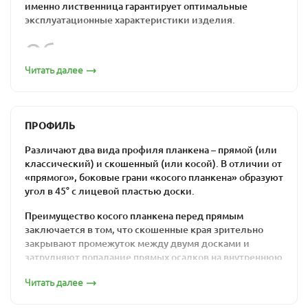
именно лиственница гарантирует оптимальные
эксплуатационные характеристики изделия.
Обшивка из
лиственницы по
Читать далее
привлекательной цене:
бюджетно, надежно,
ПРОФИЛЬ
удобно
Различают два вида профиля планкена – прямой (или
классический) и скошенный (или косой). В отличии от
«прямого», боковые грани «косого планкена» образуют
Прямой декинг из лиственницы монтируется с
угол в 45° с лицевой пластью доски.
технологическими зазорами между планками: эти
промежутки нужны для циркуляции воздуха.
Преимущество косого планкена перед прямым
Поскольку этот отделочный материал часто
заключается в том, что скошенные края зрительно
используется «на свежем воздухе», важно, чтобы он
закрывают промежуток между двумя досками и
мог переносить перепады температуры и влажности
затрудняют попадание прямых осадков на внутреннюю
без какого-либо ущерба. Именно это качество
сторону вентилируемого фасада. Но в то же время
считается одной из основных характеристик
Читать далее
монтаж скошенного планкена значительно более
лиственницы.
трудоемкий, чем монтаж классического.