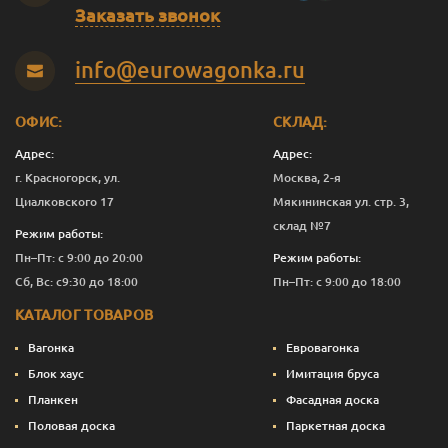
В-С
20
140
2.0
5
1 250
Заказать звонок
В-С
20
140
2.5
5
1 251
info@eurowagonka.ru
В-С
20
140
3.0
5
1 250
В-С
20
140
4.0
5
1 250
ОФИС:
СКЛАД:
Адрес:
Адрес:
В-С
20
140
5.0
6
1 250
г. Красногорск, ул.
Москва, 2-я
В-С
20
140
6.0
6
1 250
Циалковского 17
Мякининская ул. стр. 3,
склад №7
Режим работы:
Эконом
20
90
2.0
1
667
Пн–Пт: с 9:00 до 20:00
Режим работы:
Эконом
20
90
3.0
5
663
Сб, Вс: с9:30 до 18:00
Пн–Пт: с 9:00 до 18:00
КАТАЛОГ ТОВАРОВ
Эконом
20
90
4.0
9
660
Вагонка
Евровагонка
Эконом
20
115
3.0
5
853
Блок хаус
Имитация бруса
Планкен
Фасадная доска
Эконом
20
140
3.0
5
750
Половая доска
Паркетная доска
Эконом
20
140
4.0
5
750