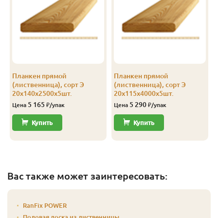
А-В
20
90
2.0
5
1 750
А-В
20
90
2.5
4
1 750
А-В
20
90
3.0
5
1 752
А-В
20
90
4.0
5
1 750
Планкен прямой
Планкен прямой
(лиственница), сорт Э
(лиственница), сорт Э
А-В
20
90
5.0
4
1 750
20х140х2500х5шт.
20х115х4000х5шт.
5 165
5 290
Цена
₽/упак
Цена
₽/упак
А-В
20
115
2.0
5
1 400
Купить
Купить
А-В
20
115
2.5
5
1 403
А-В
20
115
3.0
5
1 402
А-В
20
115
3.5
5
1 400
Вас также может заинтересовать:
А-В
20
115
4.0
5
1 400
RanFix POWER
А-В
20
120
2.0
8
1 802
Половая доска из лиственницы