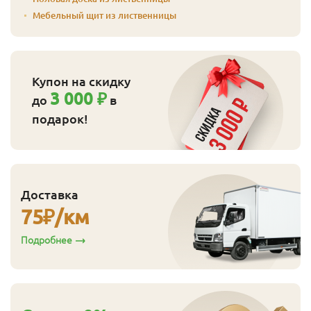
А-В
20
120
3.0
8
1 800
Мебельный щит из лиственницы
А-В
20
120
4.0
8
1 801
А-В
20
140
2.0
5
1 850
Купон на скидку
3 000 ₽
А-В
20
140
2.5
5
1 851
до
в
подарок!
А-В
20
140
3.0
5
1 850
А-В
20
140
3.5
5
1 851
А-В
20
140
4.0
5
1 850
Доставка
А-В
20
140
5.0
5
1 850
75
₽/км
В-С
20
90
2.0
4
1 090
Подробнее
В-С
20
90
2.5
4
1 094
В-С
20
90
3.0
5
1 093