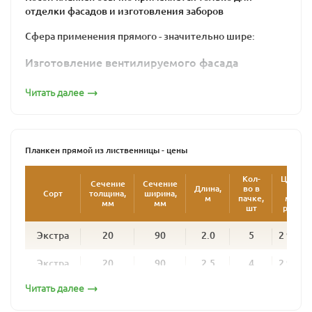
отделки фасадов и изготовления заборов
Сфера применения прямого - значительно шире:
Изготовление вентилируемого фасада
Сорт Прима
Подшивка карнизов
Читать далее
Строительство заборов
Применение в садовой архитектуре: скамейки,
перголы, беседки, столешницы уличных
столов и т.п.
Планкен прямой из лиственницы - цены
Основание под массивную кровлю (например,
под керамическую черепицу)
Кол-
Цена
Сечение
Сечение
Длина,
во в
за
Сорт
толщина,
ширина,
2
м
пачке,
м
,
мм
мм
шт
руб.
Особенности монтажа
Экстра
20
90
2.0
5
2 900
Существуют два способа монтажа планкена: открытый
и скрытый. При открытом способе фасадная доска
Экстра
20
90
2.5
4
2 900
крепится с лицевой стороны с помощью заметного и
контрастирующего с деревом металлического
Читать далее
Экстра
20
90
3.0
5
2 900
крепежа, который в данном случае сам является
Сорт A-В
элементом дизайна и должен быть выполнен из