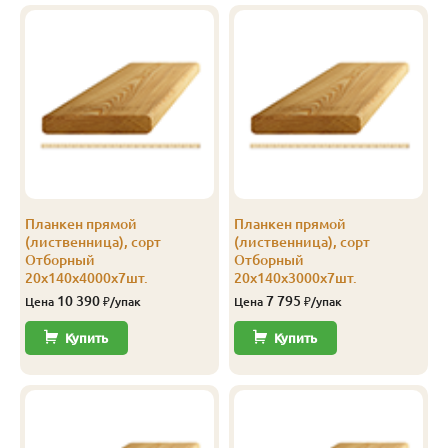
Прима
20
115
3.5
5
2 102
Прима
20
115
4.0
5
2 100
Прима
20
120
2.0
8
2 401
Прима
20
120
3.0
8
2 401
Прима
20
120
4.0
8
2 401
Планкен прямой
Планкен прямой
Прима
20
140
2.0
5
2 400
(лиственница), сорт
(лиственница), сорт
Отборный
Отборный
Прима
20
140
2.5
5
2 400
20х140х4000х7шт.
20х140х3000х7шт.
10 390
7 795
Цена
₽/упак
Цена
₽/упак
Прима
20
140
3.0
5
2 400
Купить
Купить
Прима
20
140
3.5
5
2 400
Прима
20
140
4.0
5
2 400
Прима
20
140
6.0
5
2 400