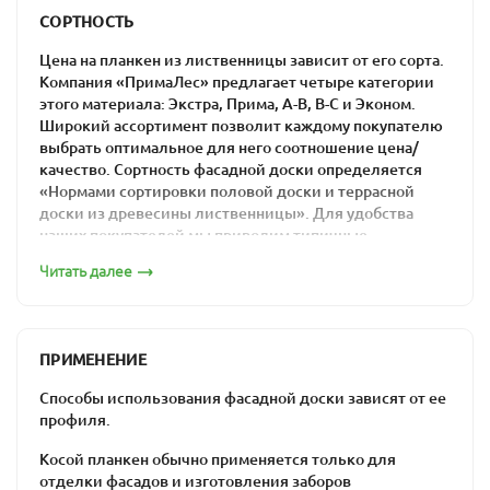
низкие цены на прямой профиль из лиственницы в
СОРТНОСТЬ
Москве: материалы из отечественного сырья гораздо
дешевле импортных аналогов.
Цена на планкен из лиственницы зависит от его сорта.
Компания «ПримаЛес» предлагает четыре категории
этого материала: Экстра, Прима, А-В, В-С и Эконом.
Широкий ассортимент позволит каждому покупателю
выбрать оптимальное для него соотношение цена/
качество. Сортность фасадной доски определяется
Планкен 20х115
«Нормами сортировки половой доски и террасной
доски из древесины лиственницы». Для удобства
наших покупателей мы приводим типичные
изображения каждого из сортов.
Читать далее
Сорт «Экстра»
ПРИМЕНЕНИЕ
Планкен 20х140
Способы использования фасадной доски зависят от ее
профиля.
Косой планкен обычно применяется только для
отделки фасадов и изготовления заборов