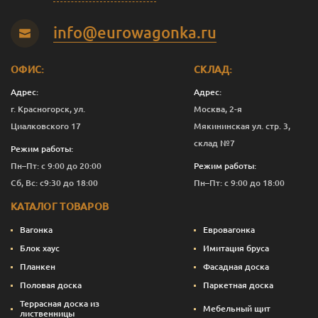
В-С
20
140
2.5
5
1 251
info@eurowagonka.ru
В-С
20
140
3.0
5
1 250
В-С
20
140
4.0
5
1 250
ОФИС:
СКЛАД:
Адрес:
Адрес:
В-С
20
140
5.0
6
1 250
г. Красногорск, ул.
Москва, 2-я
В-С
20
140
6.0
6
1 250
Циалковского 17
Мякининская ул. стр. 3,
склад №7
Режим работы:
Эконом
20
90
2.0
1
667
Пн–Пт: с 9:00 до 20:00
Режим работы:
Эконом
20
90
3.0
5
663
Сб, Вс: с9:30 до 18:00
Пн–Пт: с 9:00 до 18:00
КАТАЛОГ ТОВАРОВ
Эконом
20
90
4.0
9
660
Вагонка
Евровагонка
Эконом
20
115
3.0
5
853
Блок хаус
Имитация бруса
Планкен
Фасадная доска
Эконом
20
140
3.0
5
750
Половая доска
Паркетная доска
Эконом
20
140
4.0
5
750
Террасная доска из
Мебельный щит
лиственницы