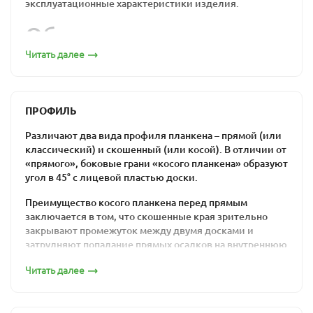
эксплуатационные характеристики изделия.
Обшивка из
лиственницы по
Читать далее
привлекательной цене:
бюджетно, надежно,
ПРОФИЛЬ
удобно
Различают два вида профиля планкена – прямой (или
классический) и скошенный (или косой). В отличии от
«прямого», боковые грани «косого планкена» образуют
Прямой декинг из лиственницы монтируется с
угол в 45° с лицевой пластью доски.
технологическими зазорами между планками: эти
промежутки нужны для циркуляции воздуха.
Преимущество косого планкена перед прямым
Поскольку этот отделочный материал часто
заключается в том, что скошенные края зрительно
используется «на свежем воздухе», важно, чтобы он
закрывают промежуток между двумя досками и
мог переносить перепады температуры и влажности
затрудняют попадание прямых осадков на внутреннюю
без какого-либо ущерба. Именно это качество
сторону вентилируемого фасада. Но в то же время
считается одной из основных характеристик
Читать далее
монтаж скошенного планкена значительно более
лиственницы.
трудоемкий, чем монтаж классического.
Компания «ПримаЛес» гарантирует максимально
Планкен 20х90