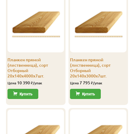
Прима
20
115
3.5
5
2 102
Прима
20
115
4.0
5
2 100
Прима
20
120
2.0
8
2 401
Прима
20
120
3.0
8
2 401
Прима
20
120
4.0
8
2 401
Планкен прямой
Планкен прямой
Прима
20
140
2.0
5
2 400
(лиственница), сорт
(лиственница), сорт
Отборный
Отборный
Прима
20
140
2.5
5
2 400
20х140х4000х7шт.
20х140х3000х7шт.
10 390
7 795
Цена
₽/упак
Цена
₽/упак
Прима
20
140
3.0
5
2 400
Купить
Купить
Прима
20
140
3.5
5
2 400
Прима
20
140
4.0
5
2 400
Прима
20
140
6.0
5
2 400