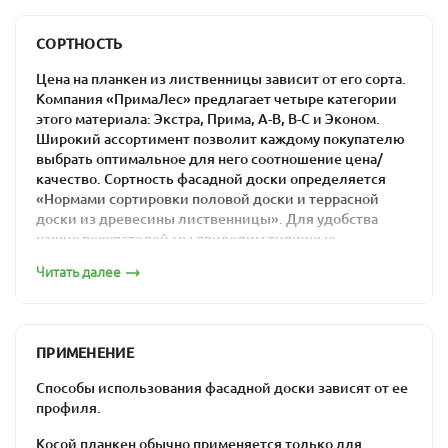
Компания «ПримаЛес» гарантирует максимально
Планкен 20х90
низкие цены на прямой профиль из лиственницы в
СОРТНОСТЬ
Москве: материалы из отечественного сырья гораздо
дешевле импортных аналогов.
Цена на планкен из лиственницы зависит от его сорта.
Компания «ПримаЛес» предлагает четыре категории
этого материала: Экстра, Прима, А-В, В-С и Эконом.
Широкий ассортимент позволит каждому покупателю
выбрать оптимальное для него соотношение цена/
качество. Сортность фасадной доски определяется
Планкен 20х115
«Нормами сортировки половой доски и террасной
доски из древесины лиственницы». Для удобства
наших покупателей мы приводим типичные
изображения каждого из сортов.
Читать далее
Сорт «Экстра»
ПРИМЕНЕНИЕ
Планкен 20х140
Способы использования фасадной доски зависят от ее
профиля.
Косой планкен обычно применяется только для