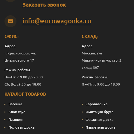
В-С
20
140
2.0
5
1 250
Заказать звонок
В-С
20
140
2.5
5
1 251
info@eurowagonka.ru
В-С
20
140
3.0
5
1 250
В-С
20
140
4.0
5
1 250
ОФИС:
СКЛАД:
Адрес:
Адрес:
В-С
20
140
5.0
6
1 250
г. Красногорск, ул.
Москва, 2-я
В-С
20
140
6.0
6
1 250
Циалковского 17
Мякининская ул. стр. 3,
склад №7
Режим работы:
Эконом
20
90
2.0
1
667
Пн–Пт: с 9:00 до 20:00
Режим работы:
Эконом
20
90
3.0
5
663
Сб, Вс: с9:30 до 18:00
Пн–Пт: с 9:00 до 18:00
КАТАЛОГ ТОВАРОВ
Эконом
20
90
4.0
9
660
Вагонка
Евровагонка
Эконом
20
115
3.0
5
853
Блок хаус
Имитация бруса
Планкен
Фасадная доска
Эконом
20
140
3.0
5
750
Половая доска
Паркетная доска
Эконом
20
140
4.0
5
750