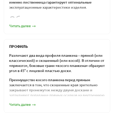
именно лиственница гарантирует оптимальные
эксплуатационные характеристики изделия.
Обшивка из
лиственницы по
Читать далее
привлекательной цене:
бюджетно, надежно,
ПРОФИЛЬ
удобно
Различают два вида профиля планкена – прямой (или
классический) и скошенный (или косой). В отличии от
«прямого», боковые грани «косого планкена» образуют
Прямой декинг из лиственницы монтируется с
угол в 45° с лицевой пластью доски.
технологическими зазорами между планками: эти
промежутки нужны для циркуляции воздуха.
Преимущество косого планкена перед прямым
Поскольку этот отделочный материал часто
заключается в том, что скошенные края зрительно
используется «на свежем воздухе», важно, чтобы он
закрывают промежуток между двумя досками и
мог переносить перепады температуры и влажности
затрудняют попадание прямых осадков на внутреннюю
без какого-либо ущерба. Именно это качество
сторону вентилируемого фасада. Но в то же время
считается одной из основных характеристик
Читать далее
монтаж скошенного планкена значительно более
лиственницы.
трудоемкий, чем монтаж классического.