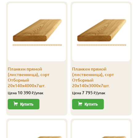
Прима
20
115
3.5
5
2 102
Прима
20
115
4.0
5
2 100
Прима
20
120
2.0
8
2 401
Прима
20
120
3.0
8
2 401
Прима
20
120
4.0
8
2 401
Планкен прямой
Планкен прямой
Прима
20
140
2.0
5
2 400
(лиственница), сорт
(лиственница), сорт
Отборный
Отборный
Прима
20
140
2.5
5
2 400
20х140х4000х7шт.
20х140х3000х7шт.
10 390
7 795
Цена
₽/упак
Цена
₽/упак
Прима
20
140
3.0
5
2 400
Купить
Купить
Прима
20
140
3.5
5
2 400
Прима
20
140
4.0
5
2 400
Прима
20
140
6.0
5
2 400