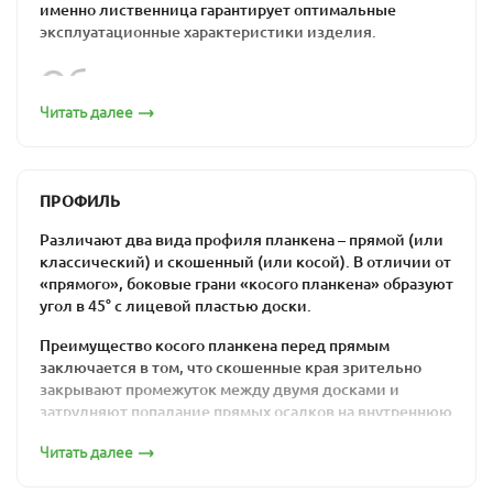
именно лиственница гарантирует оптимальные
эксплуатационные характеристики изделия.
Обшивка из
лиственницы по
Читать далее
привлекательной цене:
бюджетно, надежно,
ПРОФИЛЬ
удобно
Различают два вида профиля планкена – прямой (или
классический) и скошенный (или косой). В отличии от
«прямого», боковые грани «косого планкена» образуют
Прямой декинг из лиственницы монтируется с
угол в 45° с лицевой пластью доски.
технологическими зазорами между планками: эти
промежутки нужны для циркуляции воздуха.
Преимущество косого планкена перед прямым
Поскольку этот отделочный материал часто
заключается в том, что скошенные края зрительно
используется «на свежем воздухе», важно, чтобы он
закрывают промежуток между двумя досками и
мог переносить перепады температуры и влажности
затрудняют попадание прямых осадков на внутреннюю
без какого-либо ущерба. Именно это качество
сторону вентилируемого фасада. Но в то же время
считается одной из основных характеристик
Читать далее
монтаж скошенного планкена значительно более
лиственницы.
трудоемкий, чем монтаж классического.