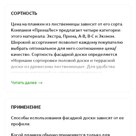
Компания «ПримаЛес» гарантирует максимально
Планкен 20х90
низкие цены на прямой профиль из лиственницы в
СОРТНОСТЬ
Москве: материалы из отечественного сырья гораздо
дешевле импортных аналогов.
Цена на планкен из лиственницы зависит от его сорта.
Компания «ПримаЛес» предлагает четыре категории
этого материала: Экстра, Прима, А-В, В-С и Эконом.
Широкий ассортимент позволит каждому покупателю
выбрать оптимальное для него соотношение цена/
качество. Сортность фасадной доски определяется
Планкен 20х115
«Нормами сортировки половой доски и террасной
доски из древесины лиственницы». Для удобства
наших покупателей мы приводим типичные
изображения каждого из сортов.
Читать далее
Сорт «Экстра»
ПРИМЕНЕНИЕ
Планкен 20х140
Способы использования фасадной доски зависят от ее
профиля.
Косой планкен обычно применяется только для