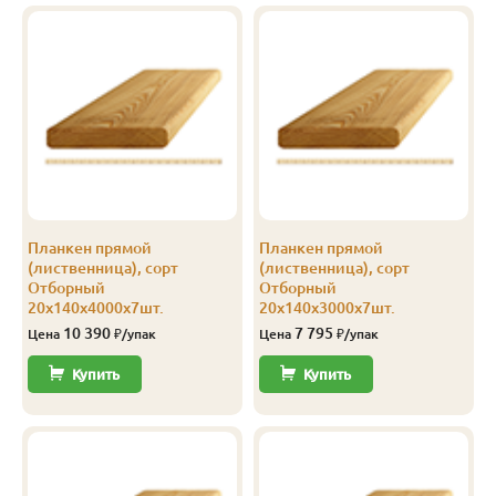
Прима
20
115
3.5
5
2 102
Прима
20
115
4.0
5
2 100
Прима
20
120
2.0
8
2 401
Прима
20
120
3.0
8
2 401
Прима
20
120
4.0
8
2 401
Планкен прямой
Планкен прямой
Прима
20
140
2.0
5
2 400
(лиственница), сорт
(лиственница), сорт
Отборный
Отборный
Прима
20
140
2.5
5
2 400
20х140х4000х7шт.
20х140х3000х7шт.
10 390
7 795
Цена
₽/упак
Цена
₽/упак
Прима
20
140
3.0
5
2 400
Купить
Купить
Прима
20
140
3.5
5
2 400
Прима
20
140
4.0
5
2 400
Прима
20
140
6.0
5
2 400