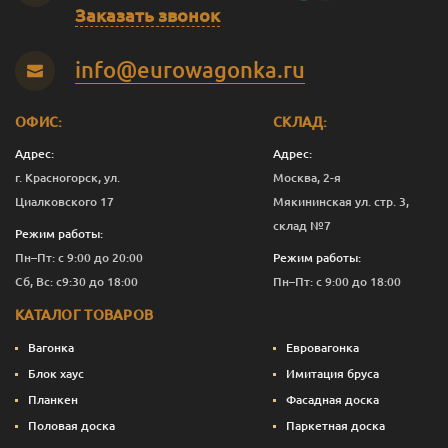
В-С
20
140
2.0
5
1 250
Заказать звонок
В-С
20
140
2.5
5
1 251
info@eurowagonka.ru
В-С
20
140
3.0
5
1 250
В-С
20
140
4.0
5
1 250
ОФИС:
СКЛАД:
Адрес:
Адрес:
В-С
20
140
5.0
6
1 250
г. Красногорск, ул.
Москва, 2-я
В-С
20
140
6.0
6
1 250
Циалковского 17
Мякининская ул. стр. 3,
склад №7
Режим работы:
Эконом
20
90
2.0
1
667
Пн–Пт: с 9:00 до 20:00
Режим работы:
Эконом
20
90
3.0
5
663
Сб, Вс: с9:30 до 18:00
Пн–Пт: с 9:00 до 18:00
КАТАЛОГ ТОВАРОВ
Эконом
20
90
4.0
9
660
Вагонка
Евровагонка
Эконом
20
115
3.0
5
853
Блок хаус
Имитация бруса
Планкен
Фасадная доска
Эконом
20
140
3.0
5
750
Половая доска
Паркетная доска
Эконом
20
140
4.0
5
750