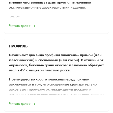
именно лиственница гарантирует оптимальные
эксплуатационные характеристики изделия.
Обшивка из
лиственницы по
Читать далее
привлекательной цене:
бюджетно, надежно,
ПРОФИЛЬ
удобно
Различают два вида профиля планкена – прямой (или
классический) и скошенный (или косой). В отличии от
«прямого», боковые грани «косого планкена» образуют
Прямой декинг из лиственницы монтируется с
угол в 45° с лицевой пластью доски.
технологическими зазорами между планками: эти
промежутки нужны для циркуляции воздуха.
Преимущество косого планкена перед прямым
Поскольку этот отделочный материал часто
заключается в том, что скошенные края зрительно
используется «на свежем воздухе», важно, чтобы он
закрывают промежуток между двумя досками и
мог переносить перепады температуры и влажности
затрудняют попадание прямых осадков на внутреннюю
без какого-либо ущерба. Именно это качество
сторону вентилируемого фасада. Но в то же время
считается одной из основных характеристик
Читать далее
монтаж скошенного планкена значительно более
лиственницы.
трудоемкий, чем монтаж классического.