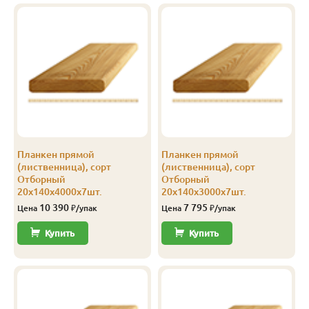
Прима
20
115
3.5
5
2 102
Прима
20
115
4.0
5
2 100
Прима
20
120
2.0
8
2 401
Прима
20
120
3.0
8
2 401
Прима
20
120
4.0
8
2 401
Планкен прямой
Планкен прямой
Прима
20
140
2.0
5
2 400
(лиственница), сорт
(лиственница), сорт
Отборный
Отборный
Прима
20
140
2.5
5
2 400
20х140х4000х7шт.
20х140х3000х7шт.
10 390
7 795
Цена
₽/упак
Цена
₽/упак
Прима
20
140
3.0
5
2 400
Купить
Купить
Прима
20
140
3.5
5
2 400
Прима
20
140
4.0
5
2 400
Прима
20
140
6.0
5
2 400