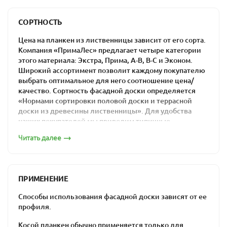
Компания «ПримаЛес» гарантирует максимально
Планкен 20х90
низкие цены на прямой профиль из лиственницы в
СОРТНОСТЬ
Москве: материалы из отечественного сырья гораздо
дешевле импортных аналогов.
Цена на планкен из лиственницы зависит от его сорта.
Компания «ПримаЛес» предлагает четыре категории
этого материала: Экстра, Прима, А-В, В-С и Эконом.
Широкий ассортимент позволит каждому покупателю
выбрать оптимальное для него соотношение цена/
качество. Сортность фасадной доски определяется
Планкен 20х115
«Нормами сортировки половой доски и террасной
доски из древесины лиственницы». Для удобства
наших покупателей мы приводим типичные
изображения каждого из сортов.
Читать далее
Сорт «Экстра»
ПРИМЕНЕНИЕ
Планкен 20х140
Способы использования фасадной доски зависят от ее
профиля.
Косой планкен обычно применяется только для