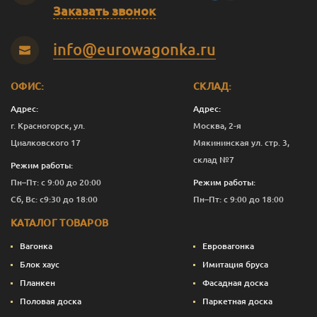
В-С
20
140
2.0
5
1 250
Заказать звонок
В-С
20
140
2.5
5
1 251
info@eurowagonka.ru
В-С
20
140
3.0
5
1 250
В-С
20
140
4.0
5
1 250
ОФИС:
СКЛАД:
Адрес:
Адрес:
В-С
20
140
5.0
6
1 250
г. Красногорск, ул.
Москва, 2-я
В-С
20
140
6.0
6
1 250
Циалковского 17
Мякининская ул. стр. 3,
склад №7
Режим работы:
Эконом
20
90
2.0
1
667
Пн–Пт: с 9:00 до 20:00
Режим работы:
Эконом
20
90
3.0
5
663
Сб, Вс: с9:30 до 18:00
Пн–Пт: с 9:00 до 18:00
КАТАЛОГ ТОВАРОВ
Эконом
20
90
4.0
9
660
Вагонка
Евровагонка
Эконом
20
115
3.0
5
853
Блок хаус
Имитация бруса
Планкен
Фасадная доска
Эконом
20
140
3.0
5
750
Половая доска
Паркетная доска
Эконом
20
140
4.0
5
750