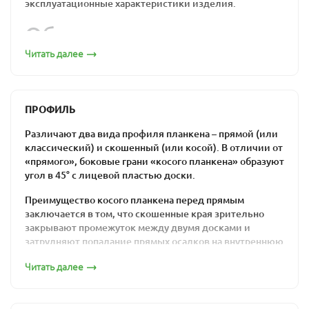
эксплуатационные характеристики изделия.
Обшивка из
лиственницы по
Читать далее
привлекательной цене:
бюджетно, надежно,
ПРОФИЛЬ
удобно
Различают два вида профиля планкена – прямой (или
классический) и скошенный (или косой). В отличии от
«прямого», боковые грани «косого планкена» образуют
Прямой декинг из лиственницы монтируется с
угол в 45° с лицевой пластью доски.
технологическими зазорами между планками: эти
промежутки нужны для циркуляции воздуха.
Преимущество косого планкена перед прямым
Поскольку этот отделочный материал часто
заключается в том, что скошенные края зрительно
используется «на свежем воздухе», важно, чтобы он
закрывают промежуток между двумя досками и
мог переносить перепады температуры и влажности
затрудняют попадание прямых осадков на внутреннюю
без какого-либо ущерба. Именно это качество
сторону вентилируемого фасада. Но в то же время
считается одной из основных характеристик
Читать далее
монтаж скошенного планкена значительно более
лиственницы.
трудоемкий, чем монтаж классического.
Компания «ПримаЛес» гарантирует максимально
Планкен 20х90