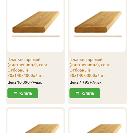
Прима
20
115
3.5
5
2 102
Прима
20
115
4.0
5
2 100
Прима
20
120
2.0
8
2 401
Прима
20
120
3.0
8
2 401
Прима
20
120
4.0
8
2 401
Планкен прямой
Планкен прямой
Прима
20
140
2.0
5
2 400
(лиственница), сорт
(лиственница), сорт
Отборный
Отборный
Прима
20
140
2.5
5
2 400
20х140х4000х7шт.
20х140х3000х7шт.
10 390
7 795
Цена
₽/упак
Цена
₽/упак
Прима
20
140
3.0
5
2 400
Купить
Купить
Прима
20
140
3.5
5
2 400
Прима
20
140
4.0
5
2 400
Прима
20
140
6.0
5
2 400