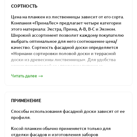
низкие цены на прямой профиль из лиственницы в
СОРТНОСТЬ
Москве: материалы из отечественного сырья гораздо
дешевле импортных аналогов.
Цена на планкен из лиственницы зависит от его сорта.
Компания «ПримаЛес» предлагает четыре категории
этого материала: Экстра, Прима, А-В, В-С и Эконом.
Широкий ассортимент позволит каждому покупателю
выбрать оптимальное для него соотношение цена/
качество. Сортность фасадной доски определяется
Планкен 20х115
«Нормами сортировки половой доски и террасной
доски из древесины лиственницы». Для удобства
наших покупателей мы приводим типичные
изображения каждого из сортов.
Читать далее
Сорт «Экстра»
ПРИМЕНЕНИЕ
Планкен 20х140
Способы использования фасадной доски зависят от ее
профиля.
Косой планкен обычно применяется только для
отделки фасадов и изготовления заборов