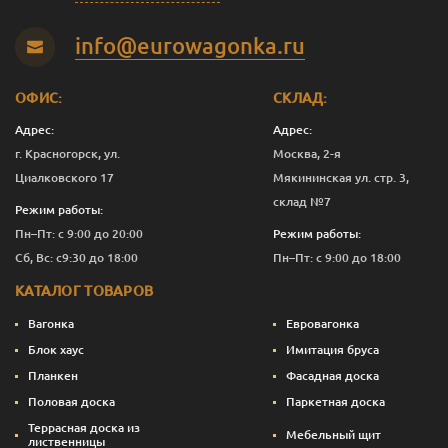
В-С
20
140
2.5
5
1 251
info@eurowagonka.ru
В-С
20
140
3.0
5
1 250
В-С
20
140
4.0
5
1 250
ОФИС:
СКЛАД:
Адрес:
Адрес:
В-С
20
140
5.0
6
1 250
г. Красногорск, ул.
Москва, 2-я
В-С
20
140
6.0
6
1 250
Циалковского 17
Мякининская ул. стр. 3,
склад №7
Режим работы:
Эконом
20
90
2.0
1
667
Пн–Пт: с 9:00 до 20:00
Режим работы:
Эконом
20
90
3.0
5
663
Сб, Вс: с9:30 до 18:00
Пн–Пт: с 9:00 до 18:00
КАТАЛОГ ТОВАРОВ
Эконом
20
90
4.0
9
660
Вагонка
Евровагонка
Эконом
20
115
3.0
5
853
Блок хаус
Имитация бруса
Планкен
Фасадная доска
Эконом
20
140
3.0
5
750
Половая доска
Паркетная доска
Эконом
20
140
4.0
5
750
Террасная доска из
Мебельный щит
лиственницы