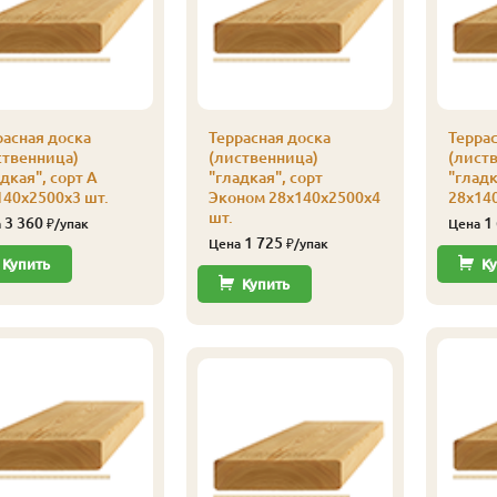
расная доска
Террасная доска
Террас
ственница)
(лиственница)
(лист
дкая", сорт А
"гладкая", сорт
"гладк
140х2500х3 шт.
Эконом 28х140х2500х4
28х140
шт.
3 360
1
а
₽/упак
Цена
1 725
Цена
₽/упак
Купить
Ку
Купить