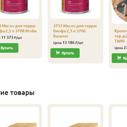
3 Масло для террас
3753 Масло для террас
а 2,5 л 3708 Ятоба
Биофа 2,5 л 3706
Крепл
Базальт
тер.д
11 373
а
₽/шт
TWIN
13 186
Цена
₽/шт
2
Купить
Цена
Купить
Ку
гие товары