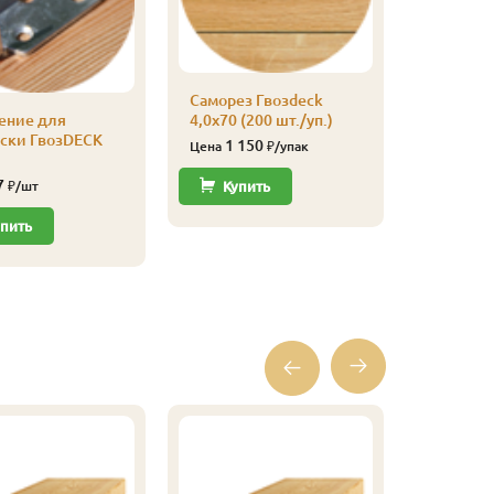
Саморез 
Саморез Гвозdeck
3,0х30 (2
ение для
4,0х70 (200 шт./уп.)
530
Цена
оски ГвозDECK
1 150
Цена
₽/упак
Купи
7
₽/шт
Купить
пить