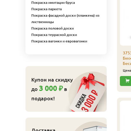
Покраска имитации бруса
Покраска паркета
Покраска фасадной доски (планкена) из
лиственницы
Покраска половой доски
Покраска террасной доски
Покраска вагонки и евровагонки
аморез Гвозdeck
Саморез Гвозdeck
375
,5х55 (200 шт./уп.)
3,5х45 (200 шт./уп.)
Био
Бес
830
710
ена
₽/упак
Цена
₽/упак
Цен
Купить
Купить
Купон на скидку
3 000 ₽
до
в
подарок!
Доставка