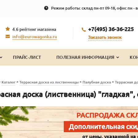
Режим работы: склад пн-пт 09-18, офис пн - в
+7(495) 36-36-225
4.6 рейтинг магазина
info@eurowagonka.ru
Заказать звонок
ПРАЙС-ЛИСТ
ПОЛЕЗНАЯ ИНФОРМАЦИЯ
КО
-
-
-
-
Каталог
Террасная доска из лиственницы
Палубная доска
Террасная до
асная доска (лиственница) "гладкая",
РАСПРОДАЖА СК
Дополнительная ски
от цены, указанной на 