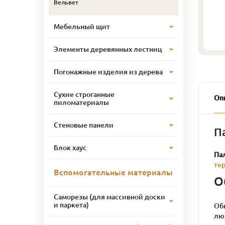
Вельвет
Мебельный щит
Элементы деревянных лестниц
Погонажные изделия из дерева
Сухие строганные
Оп
пиломатериалы
Стеновые панели
П
Блок хаус
Па
те
Вспомогательные материалы
О
Саморезы (для массивной доски
и паркета)
Обы
лю