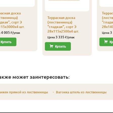
расная доска
Террас
ственница)
Террасная доска
(лист
дкая", сорт Э
(лиственница)
"гладк
115х3000х4 шт.
"гладкая", сорт Э
28х140
28х115х2500х4 шт.
4 005
3
а
₽/упак
Цена
3 335
Цена
₽/упак
Купить
Ку
Купить
акже может заинтересовать:
анкен прямой из лиственницы
Вагонка штиль из лиственницы