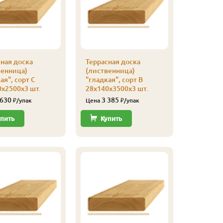
ная доска
Террасная доска
Террасна
венница)
(лиственница)
(листве
ая", сорт С
"гладкая", сорт В
"гладкая
х2500х3 шт.
28х140х3500х3 шт.
28х140х2
 630
3 385
2 58
₽/упак
Цена
₽/упак
Цена
пить
Купить
Купи