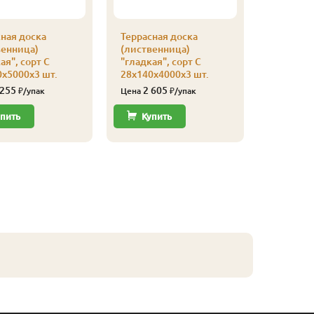
ная доска
Террасная доска
Террасна
венница)
(лиственница)
(листве
ая", сорт С
"гладкая", сорт С
"гладкая
х5000х3 шт.
28х140х4000х3 шт.
28х140х3
 255
2 605
3 80
₽/упак
Цена
₽/упак
Цена
пить
Купить
Купи