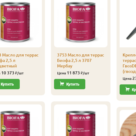
3 Масло для террас
3753 Масло для террас
Крепл
фа 2,5 л
Биофа 2,5 л 3707
терра
цветный
Мербау
ГвозD
(гвозд
10 373
11 873
а
₽/шт
Цена
₽/шт
2
Цена
Купить
Купить
Ку