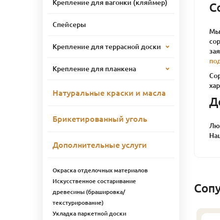
Крепление для вагонки (кляймер)
С
Спейсеры
Мы 
сор
Крепление для террасной доски
за
по
Крепление для планкена
Со
ха
Натуральные краски и масла
Д
Брикетированный уголь
Лю
На
Дополнительные услуги
Окраска отделочных материалов
Искусственное состаривание
Соп
древесины (брашировка/
текстурирование)
Укладка паркетной доски