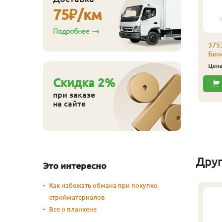
75
₽/км
Подробнее
аморез Гвозdeck
,0х30 (200 шт./уп.)
375
Биоф
530
ена
₽/упак
Цен
Купить
Cкидка
2
%
при заказе
на сайте
Дру
Это интересно
Как избежать обмана при покупке
стройматериалов
Все о планкене