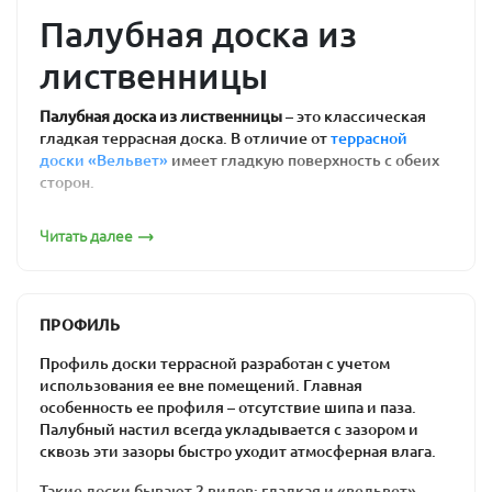
Палубная доска из
лиственницы
Палубная доска из лиственницы
– это классическая
гладкая террасная доска. В отличие от
террасной
доски «Вельвет»
имеет гладкую поверхность с обеих
сторон.
Область применения
Читать далее
Обычно применяется для устройства террас, веранд,
беседок, дорожек, входных групп, полов в банях и
саунах, на любых открытых пространствах в условиях
ПРОФИЛЬ
повышенной влажности.
Профиль доски террасной разработан с учетом
Сортность палубной доски
использования ее вне помещений. Главная
особенность ее профиля – отсутствие шипа и паза.
Мы продаем палубную доску сортов Экстра, Прима, А,
Палубный настил всегда укладывается с зазором и
В, С и Эконом. При этом, соблюдаем высокие
сквозь эти зазоры быстро уходит атмосферная влага.
стандарты сортировки пиломатериалов, покупая у нас
вы можете быть уверены в качестве материала и
Такие доски бывают 2 видов: гладкая и «вельвет».