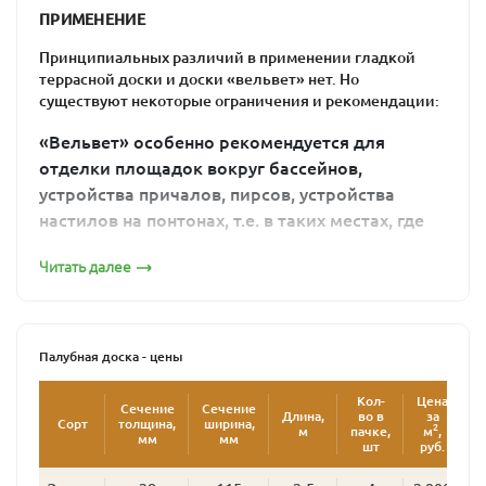
Палубная доска 28х140 гладкая
ПРИМЕНЕНИЕ
Принципиальных различий в применении гладкой
террасной доски и доски «вельвет» нет. Но
существуют некоторые ограничения и рекомендации:
«Вельвет» особенно рекомендуется для
отделки площадок вокруг бассейнов,
устройства причалов, пирсов, устройства
ТД гладкая Сорт А
Палубная доска 35х145 гладкая
настилов на понтонах, т.е. в таких местах, где
из-за постоянно мокрого покрытия есть риск
Читать далее
поскользнуться. Ведь недаром этот профиль
называют еще «антислип», т.е. «против
скольжения».
«Вельвет» не рекомендуется для отделки мест
Палубная доска - цены
с большим трафиком (большим потоком
посетителей), для площадок, на которых будет
Кол-
Цена
Ц
Сечение
Сечение
Длина,
во в
за
Сорт
толщина,
ширина,
располагаться тяжелая мебель, для
2
м
пачке,
м
,
у
мм
мм
шт
руб.
р
изготовления ступеней лестниц. Он может в
таких местах неравномерно стираться,