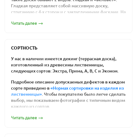
соответствии заявленному сорту. Мы дорожим своей
Гладкая представляет собой массивную доску,
репутацией. Изучите
подробные нормы сортировки
струганную с 4-х сторон и с закругленными фасками. На
пиломатериалов из лиственницы
.
профиле «вельвет», кроме того, на верхней пласти
Читать далее
выфрезерована мелкая волна с шагом 2-4 мм.
Сортность палубной доски из лиственницы влияет
только на внешний вид и не влияет на
Палубная доска 32х115 гладкая
эксплуатационные характеристики.
СОРТНОСТЬ
Дополнительные услуги
У нас в наличии имеется декинг (террасная доска),
Любой пиломатериал нуждается в дополнительной
изготовленный из древесины лиственницы,
обработке специальными пропитками, и покраске (по
следующих сортов: Экстра, Прима, А, В, С и Эконом.
желанию). Наши специалисты могут осуществить
покраску палубной доски
, а также обработку защитным
Подробное описание допускаемых дефектов в каждом
маслом.
сорте приведено в
«Нормах сортировки на изделия из
Палубная доска 28х115 гладкая
лиственницы»
. Чтобы покупателю было легче сделать
выбор, мы показываем фотографии с типичным видом
каждого из сортов.
ТД гладкая Сорт «Экстра»
Читать далее