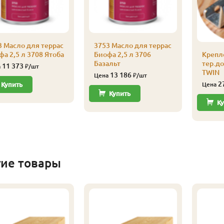
3 Масло для террас
3753 Масло для террас
а 2,5 л 3708 Ятоба
Биофа 2,5 л 3706
Крепл
Базальт
тер.д
11 373
а
₽/шт
TWIN
13 186
Цена
₽/шт
2
Купить
Цена
Купить
Ку
гие товары