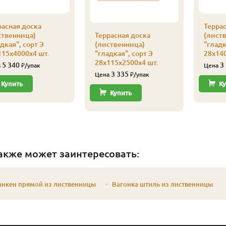
расная доска
Террас
ственница)
Террасная доска
(лист
дкая", сорт Э
(лиственница)
"гладк
115х4000х4 шт.
"гладкая", сорт Э
28х140
28х115х2500х4 шт.
5 340
3
а
₽/упак
Цена
3 335
Цена
₽/упак
Купить
Ку
Купить
акже может заинтересовать:
анкен прямой из лиственницы
Вагонка штиль из лиственницы