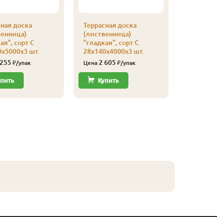
ная доска
Террасная доска
Террасна
венница)
(лиственница)
(листве
ая", сорт С
"гладкая", сорт С
"гладкая
х5000х3 шт.
28х140х4000х3 шт.
28х140х3
 255
2 605
3 80
₽/упак
Цена
₽/упак
Цена
пить
Купить
Купи