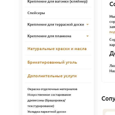
Крепление для вагонки (кляймер)
С
Спейсеры
Мы 
сор
Крепление для террасной доски
за
по
Крепление для планкена
Со
ха
Натуральные краски и масла
Д
Брикетированный уголь
Лю
На
Дополнительные услуги
Окраска отделочных материалов
Искусственное состаривание
Соп
древесины (брашировка/
текстурирование)
Укладка паркетной доски