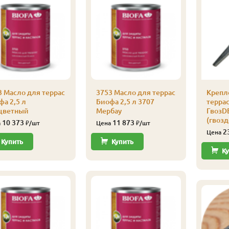
3 Масло для террас
3753 Масло для террас
Крепл
фа 2,5 л
Биофа 2,5 л 3707
терра
цветный
Мербау
ГвозD
(гвозд
10 373
11 873
а
₽/шт
Цена
₽/шт
2
Цена
Купить
Купить
Ку