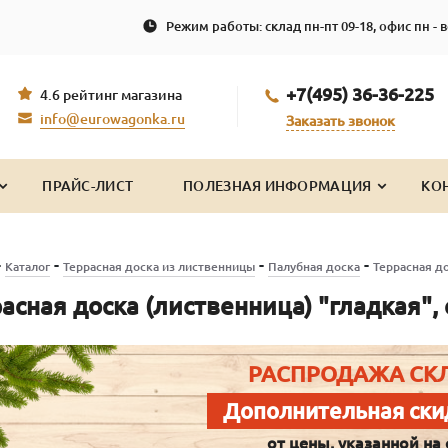
Режим работы: склад пн-пт 09-18, офис пн - в
+7(495) 36-36-225
4.6 рейтинг магазина
info@eurowagonka.ru
Заказать звонок
ПРАЙС-ЛИСТ
ПОЛЕЗНАЯ ИНФОРМАЦИЯ
КО
-
-
-
-
Каталог
Террасная доска из лиственницы
Палубная доска
Террасная до
асная доска (лиственница) "гладкая",
РАСПРОДАЖА СК
Дополнительная ски
от цены, указанной на 