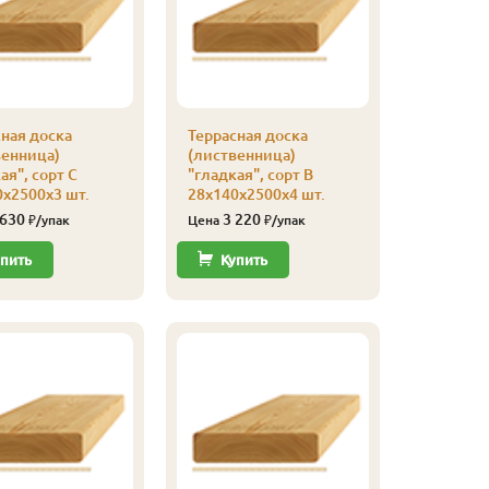
ная доска
Террасная доска
Террасна
венница)
(лиственница)
(листве
ая", сорт С
"гладкая", сорт В
"гладкая
х2500х3 шт.
28х140х2500х4 шт.
28х140х3
 630
3 220
3 38
₽/упак
Цена
₽/упак
Цена
пить
Купить
Купи