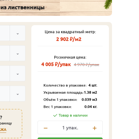
 из лиственницы
Цена за квадратный метр:
2 902 ₽/м2
Розничная цена:
4 005 ₽/упак
4 970 ₽/упак
Количество в упаковке:
4 шт.
Укрываемая площадь:
1.38 м2
Объём 1 упаковки:
0.039 м3
Вес 1 упаковки:
0.04 кг.
Товар в наличии
?
траницу
1
упак.
АЖА