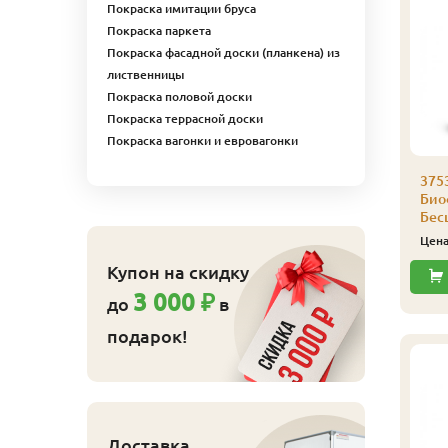
Покраска имитации бруса
Покраска паркета
Покраска фасадной доски (планкена) из
лиственницы
Покраска половой доски
Покраска террасной доски
Покраска вагонки и евровагонки
аморез Гвозdeck
Саморез Гвозdeck
375
,5х55 (200 шт./уп.)
3,5х45 (200 шт./уп.)
Био
Бес
830
710
ена
₽/упак
Цена
₽/упак
Цен
Купить
Купить
Купон на скидку
3 000 ₽
до
в
подарок!
Доставка