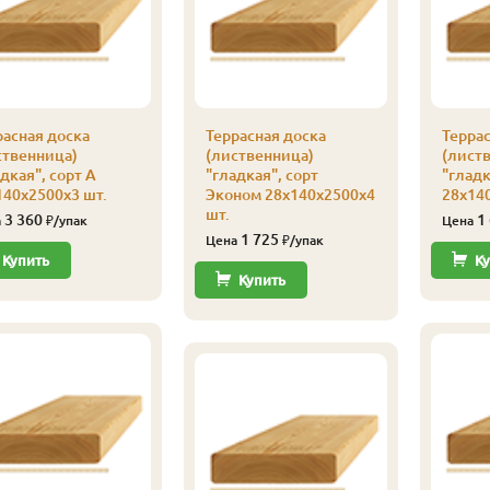
расная доска
Террасная доска
Террас
ственница)
(лиственница)
(лист
дкая", сорт А
"гладкая", сорт
"гладк
140х2500х3 шт.
Эконом 28х140х2500х4
28х140
шт.
3 360
1
а
₽/упак
Цена
1 725
Цена
₽/упак
Купить
Ку
Купить