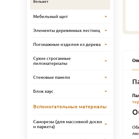
Вельвет
Мебельный щит
Элементы деревянных лестниц
Погонажные изделия из дерева
Сухие строганные
Оп
пиломатериалы
Стеновые панели
П
Блок хаус
Па
те
Вспомогательные материалы
О
Саморезы (для массивной доски
и паркета)
Обы
лю