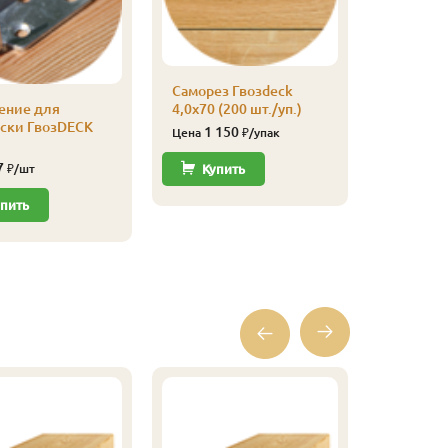
Саморез 
Саморез Гвозdeck
3,0х30 (2
ение для
4,0х70 (200 шт./уп.)
530
Цена
оски ГвозDECK
1 150
Цена
₽/упак
Купи
7
₽/шт
Купить
пить