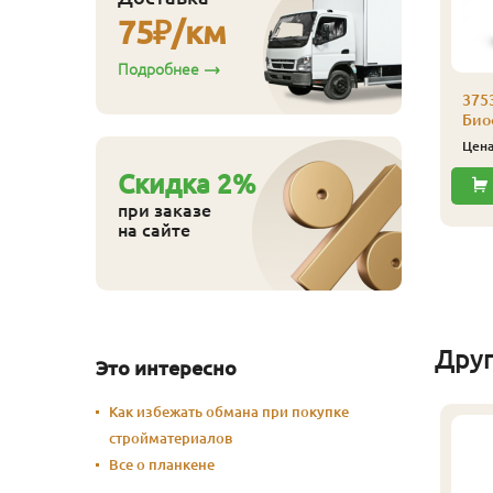
75
₽/км
Подробнее
аморез Гвозdeck
,0х30 (200 шт./уп.)
375
Биоф
530
ена
₽/упак
Цен
Купить
Cкидка
2
%
при заказе
на сайте
Дру
Это интересно
Как избежать обмана при покупке
стройматериалов
Все о планкене