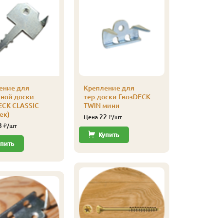
ение для
Крепление для
Саморез 
сной доски
тер.доски ГвозDECK
3,5х55 (2
ECK CLASSIC
TWIN мини
830
Цена
ек)
22
Цена
₽/шт
3
₽/шт
Купи
Купить
пить