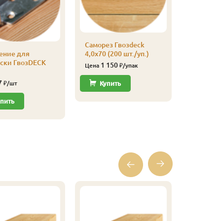
Саморез 
Саморез Гвозdeck
3,0х30 (2
ение для
4,0х70 (200 шт./уп.)
530
Цена
оски ГвозDECK
1 150
Цена
₽/упак
Купи
7
₽/шт
Купить
пить