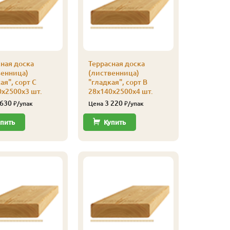
ная доска
Террасная доска
Террасна
венница)
(лиственница)
(листве
ая", сорт С
"гладкая", сорт В
"гладкая
х2500х3 шт.
28х140х2500х4 шт.
28х140х3
 630
3 220
3 38
₽/упак
Цена
₽/упак
Цена
пить
Купить
Купи