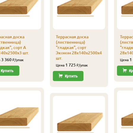
расная доска
Террасная доска
Террас
ственница)
(лиственница)
(лист
дкая", сорт А
"гладкая", сорт
"гладк
140х2500х3 шт.
Эконом 28х140х2500х4
28х140
шт.
3 360
1
а
₽/упак
Цена
1 725
Цена
₽/упак
Купить
Ку
Купить