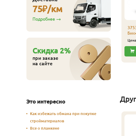
75
₽/км
Подробнее
аморез Гвозdeck
,0х30 (200 шт./уп.)
375
Биоф
530
ена
₽/упак
Цен
Купить
Cкидка
2
%
при заказе
на сайте
Дру
Это интересно
Как избежать обмана при покупке
стройматериалов
Все о планкене