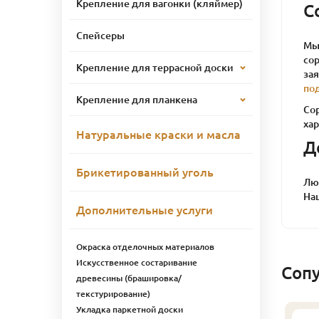
Крепление для вагонки (кляймер)
С
Спейсеры
Мы 
сор
Крепление для террасной доски
за
по
Крепление для планкена
Со
ха
Натуральные краски и масла
Д
Брикетированный уголь
Лю
На
Дополнительные услуги
Окраска отделочных материалов
Искусственное состаривание
Соп
древесины (брашировка/
текстурирование)
Укладка паркетной доски