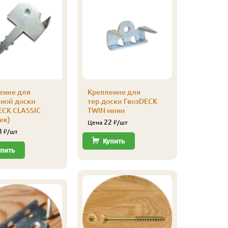
ение для
Крепление для
Саморез 
сной доски
тер.доски ГвозDECK
3,5х55 (2
ECK CLASSIC
TWIN мини
830
Цена
ек)
22
Цена
₽/шт
3
₽/шт
Купи
Купить
пить