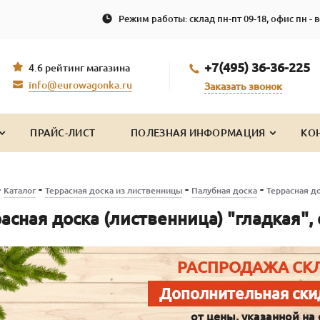
Режим работы: склад пн-пт 09-18, офис пн - в
+7(495) 36-36-225
4.6 рейтинг магазина
info@eurowagonka.ru
Заказать звонок
ПРАЙС-ЛИСТ
ПОЛЕЗНАЯ ИНФОРМАЦИЯ
КО
-
-
-
-
Каталог
Террасная доска из лиственницы
Палубная доска
Террасная до
асная доска (лиственница) "гладкая",
РАСПРОДАЖА СК
Дополнительная ски
от цены, указанной на 