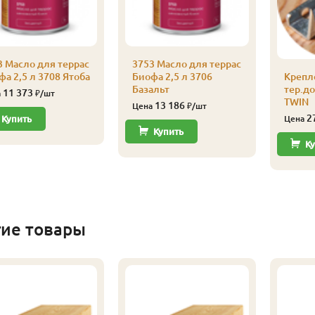
3 Масло для террас
3753 Масло для террас
а 2,5 л 3708 Ятоба
Биофа 2,5 л 3706
Крепл
Базальт
тер.д
11 373
а
₽/шт
TWIN
13 186
Цена
₽/шт
2
Купить
Цена
Купить
Ку
гие товары