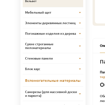
Вельвет
Мебельный щит
Элементы деревянных лестниц
Погонажные изделия из дерева
Сухие строганные
Оп
пиломатериалы
Стеновые панели
П
Блок хаус
Па
те
Вспомогательные материалы
О
Саморезы (для массивной доски
и паркета)
Обы
лю