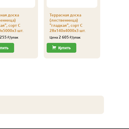
ная доска
Террасная доска
Террасна
венница)
(лиственница)
(листве
ая", сорт С
"гладкая", сорт С
"гладкая
х5000х3 шт.
28х140х4000х3 шт.
28х140х3
 255
2 605
3 80
₽/упак
Цена
₽/упак
Цена
пить
Купить
Купи