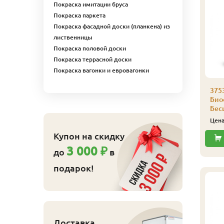
Покраска имитации бруса
Покраска паркета
Покраска фасадной доски (планкена) из
лиственницы
Покраска половой доски
Покраска террасной доски
Покраска вагонки и евровагонки
аморез Гвозdeck
Саморез Гвозdeck
375
,5х55 (200 шт./уп.)
3,5х45 (200 шт./уп.)
Био
Бес
830
710
ена
₽/упак
Цена
₽/упак
Цен
Купить
Купить
Купон на скидку
3 000 ₽
до
в
подарок!
Доставка