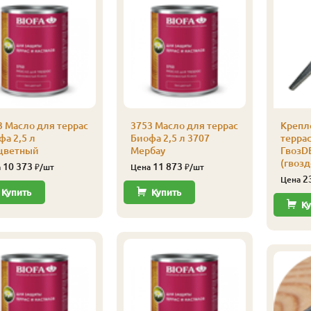
3 Масло для террас
3753 Масло для террас
Крепл
фа 2,5 л
Биофа 2,5 л 3707
терра
цветный
Мербау
ГвозD
(гвозд
10 373
11 873
а
₽/шт
Цена
₽/шт
2
Цена
Купить
Купить
Ку