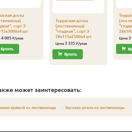
расная доска
Террас
ственница)
Террасная доска
(лист
дкая", сорт Э
(лиственница)
"гладк
115х3000х4 шт.
"гладкая", сорт Э
28х140
28х115х2500х4 шт.
4 005
3
а
₽/упак
Цена
3 335
Цена
₽/упак
Купить
Ку
Купить
акже может заинтересовать:
анкен прямой из лиственницы
Вагонка штиль из лиственницы