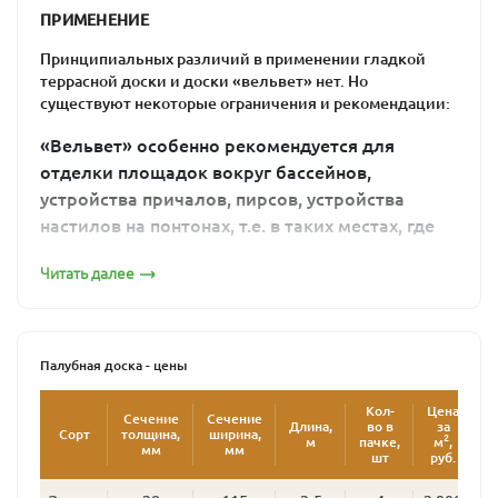
Палубная доска 28х140 гладкая
ПРИМЕНЕНИЕ
Принципиальных различий в применении гладкой
террасной доски и доски «вельвет» нет. Но
существуют некоторые ограничения и рекомендации:
«Вельвет» особенно рекомендуется для
отделки площадок вокруг бассейнов,
устройства причалов, пирсов, устройства
ТД гладкая Сорт А
Палубная доска 35х145 гладкая
настилов на понтонах, т.е. в таких местах, где
из-за постоянно мокрого покрытия есть риск
Читать далее
поскользнуться. Ведь недаром этот профиль
называют еще «антислип», т.е. «против
скольжения».
«Вельвет» не рекомендуется для отделки мест
Палубная доска - цены
с большим трафиком (большим потоком
посетителей), для площадок, на которых будет
Кол-
Цена
Ц
Сечение
Сечение
Длина,
во в
за
Сорт
толщина,
ширина,
располагаться тяжелая мебель, для
2
м
пачке,
м
,
у
мм
мм
шт
руб.
р
изготовления ступеней лестниц. Он может в
таких местах неравномерно стираться,