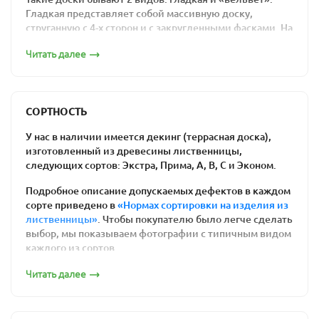
соответствии заявленному сорту. Мы дорожим своей
Гладкая представляет собой массивную доску,
репутацией. Изучите
подробные нормы сортировки
струганную с 4-х сторон и с закругленными фасками. На
пиломатериалов из лиственницы
.
профиле «вельвет», кроме того, на верхней пласти
Читать далее
выфрезерована мелкая волна с шагом 2-4 мм.
Сортность палубной доски из лиственницы влияет
только на внешний вид и не влияет на
Палубная доска 32х115 гладкая
эксплуатационные характеристики.
СОРТНОСТЬ
Дополнительные услуги
У нас в наличии имеется декинг (террасная доска),
Любой пиломатериал нуждается в дополнительной
изготовленный из древесины лиственницы,
обработке специальными пропитками, и покраске (по
следующих сортов: Экстра, Прима, А, В, С и Эконом.
желанию). Наши специалисты могут осуществить
покраску палубной доски
, а также обработку защитным
Подробное описание допускаемых дефектов в каждом
маслом.
сорте приведено в
«Нормах сортировки на изделия из
Палубная доска 28х115 гладкая
лиственницы»
. Чтобы покупателю было легче сделать
выбор, мы показываем фотографии с типичным видом
каждого из сортов.
ТД гладкая Сорт «Экстра»
Читать далее