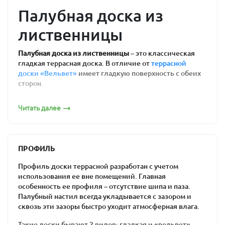
Палубная доска из
лиственницы
Палубная доска из лиственницы
– это классическая
гладкая террасная доска. В отличие от
террасной
доски «Вельвет»
имеет гладкую поверхность с обеих
сторон.
Область применения
Читать далее
Обычно применяется для устройства террас, веранд,
беседок, дорожек, входных групп, полов в банях и
саунах, на любых открытых пространствах в условиях
ПРОФИЛЬ
повышенной влажности.
Профиль доски террасной разработан с учетом
Сортность палубной доски
использования ее вне помещений. Главная
особенность ее профиля – отсутствие шипа и паза.
Мы продаем палубную доску сортов Экстра, Прима, А,
Палубный настил всегда укладывается с зазором и
В, С и Эконом. При этом, соблюдаем высокие
сквозь эти зазоры быстро уходит атмосферная влага.
стандарты сортировки пиломатериалов, покупая у нас
вы можете быть уверены в качестве материала и
Такие доски бывают 2 видов: гладкая и «вельвет».