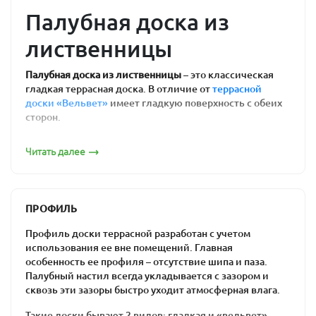
Палубная доска из
лиственницы
Палубная доска из лиственницы
– это классическая
гладкая террасная доска. В отличие от
террасной
доски «Вельвет»
имеет гладкую поверхность с обеих
сторон.
Область применения
Читать далее
Обычно применяется для устройства террас, веранд,
беседок, дорожек, входных групп, полов в банях и
саунах, на любых открытых пространствах в условиях
ПРОФИЛЬ
повышенной влажности.
Профиль доски террасной разработан с учетом
Сортность палубной доски
использования ее вне помещений. Главная
особенность ее профиля – отсутствие шипа и паза.
Мы продаем палубную доску сортов Экстра, Прима, А,
Палубный настил всегда укладывается с зазором и
В, С и Эконом. При этом, соблюдаем высокие
сквозь эти зазоры быстро уходит атмосферная влага.
стандарты сортировки пиломатериалов, покупая у нас
вы можете быть уверены в качестве материала и
Такие доски бывают 2 видов: гладкая и «вельвет».