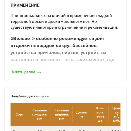
Палубная доска 28х140 гладкая
ПРИМЕНЕНИЕ
Принципиальных различий в применении гладкой
террасной доски и доски «вельвет» нет. Но
существуют некоторые ограничения и рекомендации:
«Вельвет» особенно рекомендуется для
отделки площадок вокруг бассейнов,
устройства причалов, пирсов, устройства
ТД гладкая Сорт А
Палубная доска 35х145 гладкая
настилов на понтонах, т.е. в таких местах, где
из-за постоянно мокрого покрытия есть риск
Читать далее
поскользнуться. Ведь недаром этот профиль
называют еще «антислип», т.е. «против
скольжения».
«Вельвет» не рекомендуется для отделки мест
Палубная доска - цены
с большим трафиком (большим потоком
посетителей), для площадок, на которых будет
Кол-
Цена
Ц
Сечение
Сечение
Длина,
во в
за
Сорт
толщина,
ширина,
располагаться тяжелая мебель, для
2
м
пачке,
м
,
у
мм
мм
шт
руб.
р
изготовления ступеней лестниц. Он может в
таких местах неравномерно стираться,