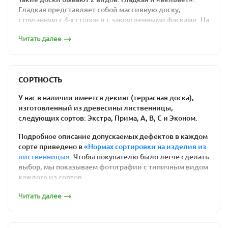
соответствии заявленному сорту. Мы дорожим своей
Гладкая представляет собой массивную доску,
репутацией. Изучите
подробные нормы сортировки
струганную с 4-х сторон и с закругленными фасками. На
пиломатериалов из лиственницы
.
профиле «вельвет», кроме того, на верхней пласти
Читать далее
выфрезерована мелкая волна с шагом 2-4 мм.
Сортность палубной доски из лиственницы влияет
только на внешний вид и не влияет на
Палубная доска 32х115 гладкая
эксплуатационные характеристики.
СОРТНОСТЬ
Дополнительные услуги
У нас в наличии имеется декинг (террасная доска),
Любой пиломатериал нуждается в дополнительной
изготовленный из древесины лиственницы,
обработке специальными пропитками, и покраске (по
следующих сортов: Экстра, Прима, А, В, С и Эконом.
желанию). Наши специалисты могут осуществить
покраску палубной доски
, а также обработку защитным
Подробное описание допускаемых дефектов в каждом
маслом.
сорте приведено в
«Нормах сортировки на изделия из
Палубная доска 28х115 гладкая
лиственницы»
. Чтобы покупателю было легче сделать
выбор, мы показываем фотографии с типичным видом
каждого из сортов.
ТД гладкая Сорт «Экстра»
Читать далее